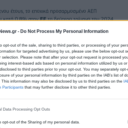
μενου έτους, το εποχικά προσαρμοσμένο ΑΕΠ
ι κατά 0,8% στην
ΕΕ
το δεύτερο τρίμηνο του 2024,
,7% στην
ΕΕ
το προηγούμενο τρίμηνο.
News.gr -
Do Not Process My Personal Information
τις
Ηνωμένες Πολιτείες
αυξήθηκε κατά 0,7% σε
to opt-out of the sale, sharing to third parties, or processing of your per
πό +0,4% το πρώτο τρίμηνο του 2024). Σε
formation for targeted advertising by us, please use the below opt-out s
ου έτους, το ΑΕΠ αυξήθηκε κατά 3,1% (μετά από
r selection. Please note that after your opt-out request is processed y
eing interest-based ads based on personal information utilized by us or
disclosed to third parties prior to your opt-out. You may separately opt-
losure of your personal information by third parties on the IAB’s list of
. This information may also be disclosed by us to third parties on the
IA
Participants
that may further disclose it to other third parties.
l Data Processing Opt Outs
o opt-out of the Sharing of my personal data.