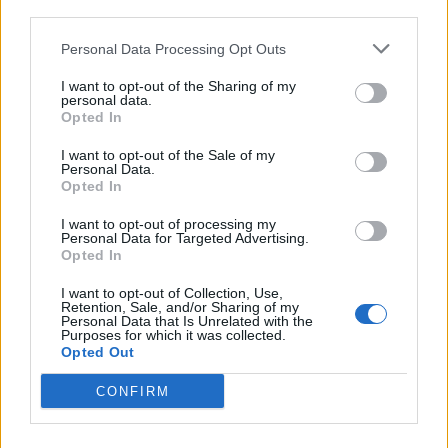
third parties.
ΡΟΗ ΕΙΔΗΣΕΩΝ
Personal Data Processing Opt Outs
I want to opt-out of the Sharing of my
ΥΠΑΑΤ: Επιπλέον 12,5 εκατ. ευρώ στις Περιφέρειες
personal data.
Opted In
για την ενίσχυση της βιοασφάλειας
07/08/2026 - 17:02
ΟΙΚΟΝΟΜΙΑ
I want to opt-out of the Sale of my
Personal Data.
Deloitte Ελλάδος: Χρηματοοικονομικός σύμβουλος
Opted In
της ΔΕΗ για την είσοδο στην πολωνική αγορά
I want to opt-out of processing my
ενέργειας
Personal Data for Targeted Advertising.
Opted In
07/08/2026 - 16:38
ΕΠΙΧΕΙΡΗΣΕΙΣ
I want to opt-out of Collection, Use,
Στρατηγική επένδυση του EFA GROUP στη Fractal
Retention, Sale, and/or Sharing of my
για την ανάπτυξη προηγμένων αμυντικών
Personal Data that Is Unrelated with the
Purposes for which it was collected.
τεχνολογιών
Opted Out
07/08/2026 - 16:11
ΕΠΙΧΕΙΡΗΣΕΙΣ
CONFIRM
Συνάλλαγμα: Το ευρώ ενισχύεται 0,08%, στα
1,1534 δολάρια