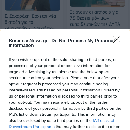
Ξεκινούν οι αιτήσεις για
Σ. Ζαχαράκη: Έρχεται νέα
73 θέσεις μόνιμων
διάταξη για το
εκπαιδευτικών της ΔΥΠΑ
«Ανακαινίζω- Νοικιάζω»
29/08/2024 - 17:37
μέσα στον Σεπτέμβριο-
1000 οι αιτήσεις μέχρι
BusinessNews.gr -
Do Not Process My Personal
Information
στιγμής
29/08/2024 - 15:11
If you wish to opt-out of the sale, sharing to third parties, or
processing of your personal or sensitive information for
targeted advertising by us, please use the below opt-out
section to confirm your selection. Please note that after your
opt-out request is processed you may continue seeing
interest-based ads based on personal information utilized by
us or personal information disclosed to third parties prior to
your opt-out. You may separately opt-out of the further
disclosure of your personal information by third parties on the
IAB’s list of downstream participants. This information may
also be disclosed by us to third parties on the
IAB’s List of
Downstream Participants
that may further disclose it to other