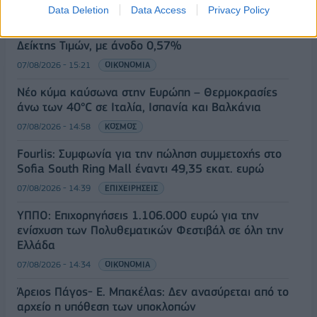
07/08/2026 - 15:45
ΟΙΚΟΝΟΜΙΑ
Data Deletion
Data Access
Privacy Policy
Χρηματιστήριο: Στις 2.623,19 μονάδες ο Γενικός
Δείκτης Τιμών, με άνοδο 0,57%
07/08/2026 - 15:21
ΟΙΚΟΝΟΜΙΑ
Νέο κύμα καύσωνα στην Ευρώπη – Θερμοκρασίες
άνω των 40°C σε Ιταλία, Ισπανία και Βαλκάνια
07/08/2026 - 14:58
ΚΟΣΜΟΣ
Fourlis: Συμφωνία για την πώληση συμμετοχής στο
Sofia South Ring Mall έναντι 49,35 εκατ. ευρώ
07/08/2026 - 14:39
ΕΠΙΧΕΙΡΗΣΕΙΣ
ΥΠΠΟ: Επιχορηγήσεις 1.106.000 ευρώ για την
ενίσχυση των Πολυθεματικών Φεστιβάλ σε όλη την
Ελλάδα
07/08/2026 - 14:34
ΟΙΚΟΝΟΜΙΑ
Άρειος Πάγος- Ε. Μπακέλας: Δεν ανασύρεται από το
αρχείο η υπόθεση των υποκλοπών