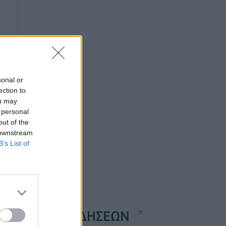
sonal or
ection to
ou may
 personal
out of the
 downstream
B’s List of
ΡΟΗ ΕΙΔΗΣΕΩΝ