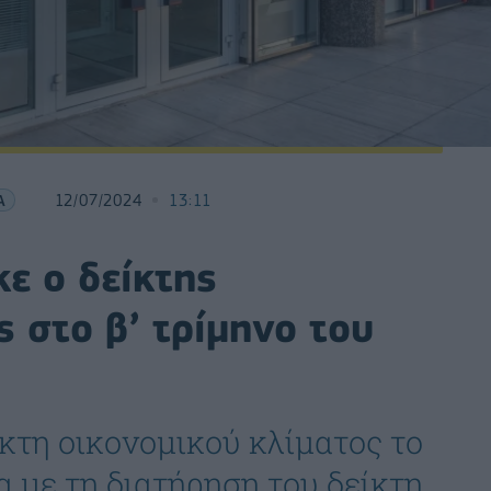
Α
12/07/2024
13:11
ε o δείκτης
ς στο β’ τρίμηνο του
ίκτη οικονομικού κλίματος το
α με τη διατήρηση του δείκτη