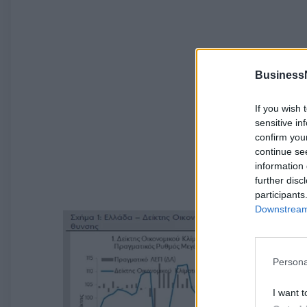
Business
If you wish 
sensitive in
confirm you
continue se
information 
further disc
participants
Downstream 
Persona
I want t