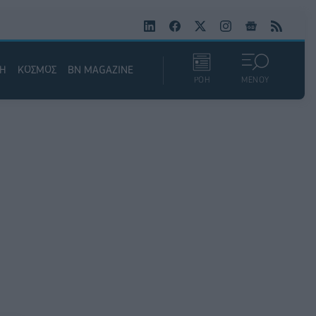
ΚΗ
ΚΟΣΜΟΣ
BN MAGAZINE
ΡΟΗ
ΜΕΝΟΥ