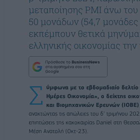
μεταποίησης PMI άνω του
50 μονάδων (54,7 μονάδες 
εκπέμπουν θετικά μηνύματ
ελληνικής οικονομίας την 
Πρόσθεσε το
BusinessNews
στα αγαπημένα σου στη
Google
Σ
ύμφωνα με το εβδομαδιαίο δελτίο
Ημέρες Οικονομία», ο δείκτης οικ
και Βιομηχανικών Ερευνών (ΙΟΒΕ)
ανακτώντας τις απώλειες του δ’ τριμήνου 202
επιπτώσεις της κακοκαιρίας Daniel στη Θεσσα
Μέση Ανατολή (Οκτ-23).