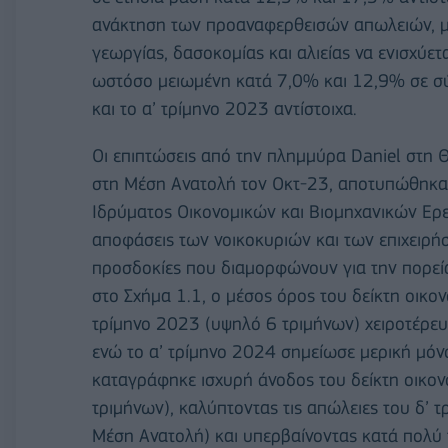
ανάκτηση των προαναφερθεισών απωλειών, με
γεωργίας, δασοκομίας και αλιείας να ενισχύε
ωστόσο μειωμένη κατά 7,0% και 12,9% σε σύγ
και το α’ τρίμηνο 2023 αντίστοιχα.
Οι επιπτώσεις από την πλημμύρα Daniel στη Θ
στη Μέση Ανατολή τον Οκτ-23, αποτυπώθηκαν 
Ιδρύματος Οικονομικών και Βιομηχανικών Ερευ
αποφάσεις των νοικοκυριών και των επιχειρήσ
προσδοκίες που διαμορφώνουν για την πορεία
στο Σχήμα 1.1, ο μέσος όρος του δείκτη οικον
τρίμηνο 2023 (υψηλό 6 τριμήνων) χειροτέρευ
ενώ το α’ τρίμηνο 2024 σημείωσε μερική μόν
καταγράφηκε ισχυρή άνοδος του δείκτη οικον
τριμήνων), καλύπτοντας τις απώλειες του δ’ τ
Μέση Ανατολή) και υπερβαίνοντας κατά πολύ