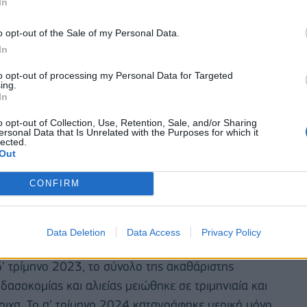
In
o opt-out of the Sale of my Personal Data.
In
to opt-out of processing my Personal Data for Targeted
ing.
In
o opt-out of Collection, Use, Retention, Sale, and/or Sharing
μός μεγέθυνσης της ελληνικής οικονομίας το 2023
ersonal Data that Is Unrelated with the Purposes for which it
lected.
 επιπτώσεις από την πλημμύρα Daniel στη Θεσσαλία
Out
ει το 16,8% του συνόλου της ακαθάριστης
CONFIRM
 δασοκομίας και αλιείας στην Ελλάδα. Η φυσική
ροκάλεσε μόνο τη μείωση της παραγωγής
ωση των παραγωγικών δυνατοτήτων της περιοχής
Data Deletion
Data Access
Privacy Policy
ζωικό κεφάλαιο και σε φυσικούς πόρους. Σύμφωνα
δ’ τρίμηνο 2023, το σύνολο της ακαθάριστης
δασοκομίας και αλιείας μειώθηκε σε τριμηνιαία και
οιχα. Το α’ τρίμηνο 2024 καταγράφηκε μερική μόνο