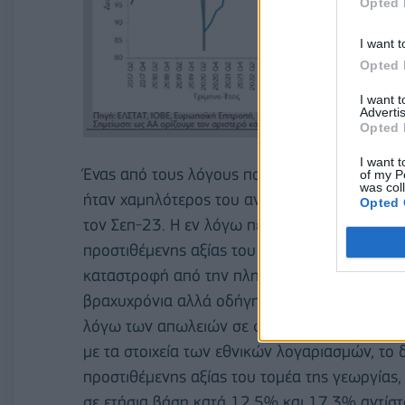
Opted 
I want t
Opted 
I want 
Advertis
Opted 
I want t
Ένας από τους λόγους που ο πραγματικός ρυθ
of my P
was col
ήταν χαμηλότερος του αναμενομένου, ήταν οι
Opted 
τον Σεπ-23. Η εν λόγω περιφέρεια συνεισφέρ
προστιθέμενης αξίας του τομέα της γεωργίας,
καταστροφή από την πλημμύρα Daniel δεν π
βραχυχρόνια αλλά οδήγησε και στη συρρίκν
λόγω των απωλειών σε φυσικό κεφάλαιο, σε 
με τα στοιχεία των εθνικών λογαριασμών, το 
προστιθέμενης αξίας του τομέα της γεωργίας, 
σε ετήσια βάση κατά 12,5% και 17,3% αντίστ