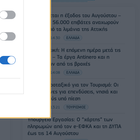
Κορυφώνεται η έξοδος του Αυγούστου –
Πάνω από 56.000 επιβάτες αναχωρούν
σήμερα από τα λιμάνια της Αττικής
08/08/2026 - 14:30
ΕΛΛΑΔΑ
Δυτική Αττική: Η επόμενη ημέρα μετά τις
πυρκαγιές – Τα έργα Antinero και η
«μάχη» πριν από τις βροχές
08/08/2026 - 14:08
ΕΛΛΑΔΑ
Ειδικό Χωροταξικό για τον Τουρισμό: Οι
νέοι κανόνες για επενδύσεις, νησιά και
προορισμούς υπό πίεση
08/08/2026 - 13:21
ΤΟΥΡΙΣΜΟΣ
Υπουργείο Εργασίας: Ο “χάρτης” των
πληρωμών από τον e-ΕΦΚΑ και τη ΔΥΠΑ
έως τις 14 Αυγούστου