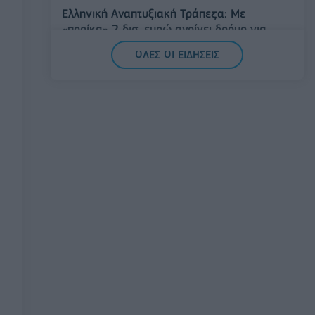
Ελληνική Αναπτυξιακή Τράπεζα: Με
«προίκα» 2 δισ. ευρώ ανοίγει δρόμο για
δάνεια έως 5 δισ. σε μικρομεσαίες
ΟΛΕΣ ΟΙ ΕΙΔΗΣΕΙΣ
08/08/2026 - 11:22
ΤΡΑΠΕΖΕΣ
5G παντού, 6G στον ορίζοντα: Πού
βρίσκεται η Ελλάδα στη μεγάλη
τεχνολογική μετάβαση
08/08/2026 - 10:54
ΤΕΧΝΟΛΟΓΙΑ