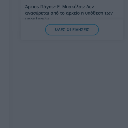
Άρειος Πάγος- Ε. Μπακέλας: Δεν
ανασύρεται από το αρχείο η υπόθεση των
υποκλοπών
07/08/2026 - 14:11
ΕΛΛΑΔΑ
ΟΛΕΣ ΟΙ ΕΙΔΗΣΕΙΣ
Σαουδική Αραβία, Τουρκία και Πακιστάν
υπογράφουν κοινή αμυντική συμφωνία
07/08/2026 - 13:47
ΚΟΣΜΟΣ