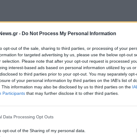
ο αποτέλεσμα της γαλλικής κάλπης
θα είναι μία
News.gr -
Do Not Process My Personal Information
ριφερθεί η γαλλική και ευρύτερα η ευρωπαϊκή
ατεί αισιοδοξία ότι δεν θα επαληθευτούν τα
to opt-out of the sale, sharing to third parties, or processing of your per
formation for targeted advertising by us, please use the below opt-out s
r selection. Please note that after your opt-out request is processed y
eing interest-based ads based on personal information utilized by us or
 κατάσταση ακυβερνησίας, ενδεχόμενο που θα
disclosed to third parties prior to your opt-out. You may separately opt-
ές για την πορεία της γαλλικής οικονομίας και την
losure of your personal information by third parties on the IAB’s list of
υ δημοσιονομικού ελλείμματος, το οποίο
. This information may also be disclosed by us to third parties on the
IA
Participants
that may further disclose it to other third parties.
του ΑΕΠ και του χρέους που έχει ξεπεράσει το
l Data Processing Opt Outs
την ανάσα το αποτέλεσμα της κάλπης, αφού ένα
πορούσε να αναστατώσει τις αγορές, πυροδοτώντας
o opt-out of the Sharing of my personal data.
μόλογα και στα χρηματιστήρια.