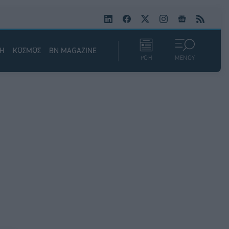
ΚΗ
ΚΟΣΜΟΣ
BN MAGAZINE
ΡΟΗ
ΜΕΝΟΥ