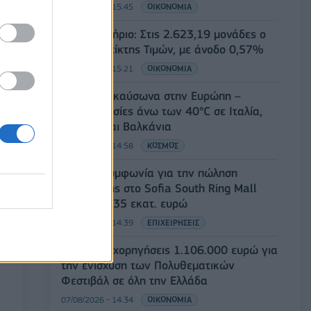
07/08/2026 - 15:45
ΟΙΚΟΝΟΜΙΑ
Χρηματιστήριο: Στις 2.623,19 μονάδες ο
Γενικός Δείκτης Τιμών, με άνοδο 0,57%
07/08/2026 - 15:21
ΟΙΚΟΝΟΜΙΑ
Νέο κύμα καύσωνα στην Ευρώπη –
Θερμοκρασίες άνω των 40°C σε Ιταλία,
Ισπανία και Βαλκάνια
07/08/2026 - 14:58
ΚΟΣΜΟΣ
Fourlis: Συμφωνία για την πώληση
συμμετοχής στο Sofia South Ring Mall
έναντι 49,35 εκατ. ευρώ
07/08/2026 - 14:39
ΕΠΙΧΕΙΡΗΣΕΙΣ
ΥΠΠΟ: Επιχορηγήσεις 1.106.000 ευρώ για
την ενίσχυση των Πολυθεματικών
Φεστιβάλ σε όλη την Ελλάδα
07/08/2026 - 14:34
ΟΙΚΟΝΟΜΙΑ