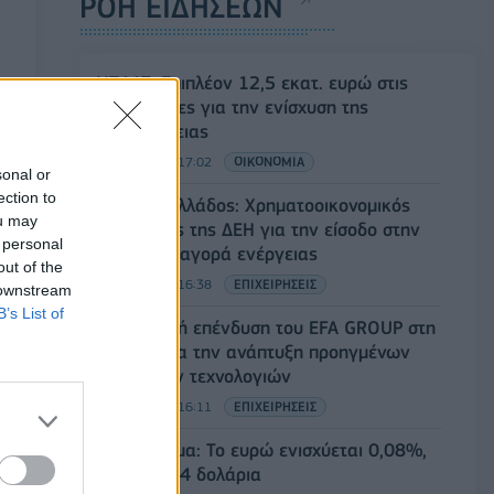
ΡΟΗ ΕΙΔΗΣΕΩΝ
ΥΠΑΑΤ: Επιπλέον 12,5 εκατ. ευρώ στις
Περιφέρειες για την ενίσχυση της
βιοασφάλειας
07/08/2026 - 17:02
ΟΙΚΟΝΟΜΙΑ
sonal or
ection to
Deloitte Ελλάδος: Χρηματοοικονομικός
ou may
σύμβουλος της ΔΕΗ για την είσοδο στην
 personal
πολωνική αγορά ενέργειας
out of the
07/08/2026 - 16:38
ΕΠΙΧΕΙΡΗΣΕΙΣ
 downstream
B’s List of
Στρατηγική επένδυση του EFA GROUP στη
Fractal για την ανάπτυξη προηγμένων
αμυντικών τεχνολογιών
07/08/2026 - 16:11
ΕΠΙΧΕΙΡΗΣΕΙΣ
Συνάλλαγμα: Το ευρώ ενισχύεται 0,08%,
στα 1,1534 δολάρια