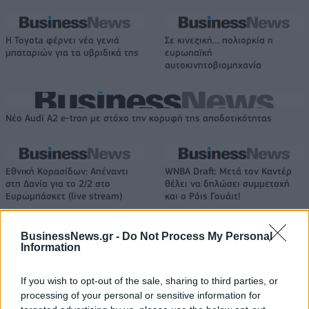
Η Toyota φέρνει νέα γενιά
Σε κινεζική… πολιορκία η
μπαταριών για τα υβριδικά της
ευρωπαϊκή
αυτοκινητοβιομηχανία
Νέο Audi A2 e-tron με στόχο την κορυφή της αποδοτικότητας
Εθνική Κορασίδων: Απέναντι
WNBA Draft: Μετά τον Καντέρ
στη Δανία για το 2/2 στο
θέλει να δηλώσει συμμετοχή
Ευρωμπάσκετ (live stream)
και ο Ρόις Γουάιτ!
BusinessNews.gr -
Do Not Process My Personal
Information
Ελληνική Αναπτυξιακή Τράπεζα: Με «προίκα» 2 δισ. ευρώ ανοίγει
δρόμο για δάνεια έως 5 δισ. σε μικρομεσαίες
If you wish to opt-out of the sale, sharing to third parties, or
processing of your personal or sensitive information for