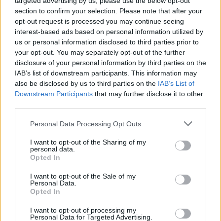
targeted advertising by us, please use the below opt-out
section to confirm your selection. Please note that after your
Β.Σ. Καρούλιας: Τζίρος 98,7
Deloitte Ελλάδος:
opt-out request is processed you may continue seeing
εκατ. ευρώ και αύξηση κερδών
Χρηματοοικονομικός
interest-based ads based on personal information utilized by
57% - Τα νέα στοιχήματα σε
σύμβουλος της ΔΕΗ για την
us or personal information disclosed to third parties prior to
low & non alcohol
είσοδο στην πολωνική αγορά
ενέργειας
your opt-out. You may separately opt-out of the further
disclosure of your personal information by third parties on the
IAB’s list of downstream participants. This information may
also be disclosed by us to third parties on the
IAB’s List of
Η Chery επενδύει 75 εκατ. δολάρια στην KG Mobility
Downstream Participants
that may further disclose it to other
third parties.
Personal Data Processing Opt Outs
Το FIAT 500 Hybrid τώρα από
Ατρόμητος και Novibet
18.990 ευρώ
συνεχίζουν μαζί: Ανανέωση της
I want to opt-out of the Sharing of my
συνεργασίας τους μέχρι το
personal data.
2028
Opted In
I want to opt-out of the Sale of my
Personal Data.
Opted In
18η συνεχόμενη χρονιά για τον ΟΤΕ στη διεθνή σειρά δεικτών
FTSE4Good
I want to opt-out of processing my
Personal Data for Targeted Advertising.