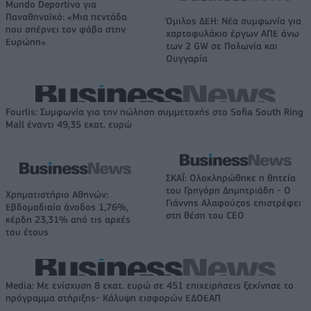
Mundo Deportivo για
Παναθηναϊκό: «Μια πεντάδα
Όμιλος ΔΕΗ: Νέα συμφωνία για
που σπέρνει τον φόβο στην
χαρτοφυλάκιο έργων ΑΠΕ άνω
Ευρώπη»
των 2 GW σε Πολωνία και
Ουγγαρία
Fourlis: Συμφωνία για την πώληση συμμετοχής στο Sofia South Ring
Mall έναντι 49,35 εκατ. ευρώ
ΣΚΑΪ: Ολοκληρώθηκε η θητεία
του Γρηγόρη Δημητριάδη - Ο
Χρηματιστήριο Αθηνών:
Γιάννης Αλαφούζος επιστρέφει
Εβδομαδιαία άνοδος 1,76%,
στη θέση του CEO
κέρδη 23,31% από τις αρχές
του έτους
Media: Με ενίσχυση 8 εκατ. ευρώ σε 451 επιχειρήσεις ξεκίνησε το
πρόγραμμα στήριξης- Κάλυψη εισφορών ΕΔΟΕΑΠ