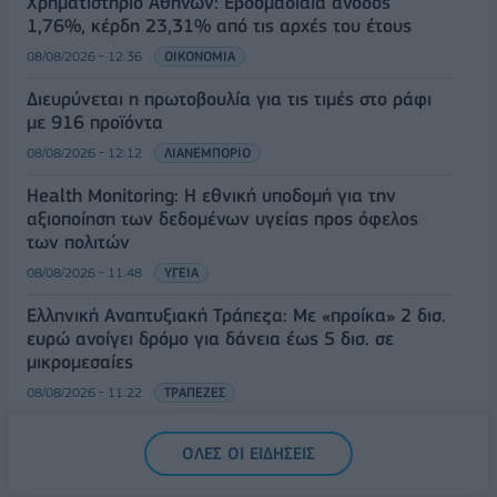
Χρηματιστήριο Αθηνών: Εβδομαδιαία άνοδος
1,76%, κέρδη 23,31% από τις αρχές του έτους
08/08/2026 - 12:36
ΟΙΚΟΝΟΜΙΑ
Διευρύνεται η πρωτοβουλία για τις τιμές στο ράφι
με 916 προϊόντα
08/08/2026 - 12:12
ΛΙΑΝΕΜΠΟΡΙΟ
Health Monitoring: Η εθνική υποδομή για την
αξιοποίηση των δεδομένων υγείας προς όφελος
των πολιτών
08/08/2026 - 11:48
ΥΓΕΙΑ
Ελληνική Αναπτυξιακή Τράπεζα: Με «προίκα» 2 δισ.
ευρώ ανοίγει δρόμο για δάνεια έως 5 δισ. σε
μικρομεσαίες
08/08/2026 - 11:22
ΤΡΑΠΕΖΕΣ
5G παντού, 6G στον ορίζοντα: Πού βρίσκεται η
ΟΛΕΣ ΟΙ ΕΙΔΗΣΕΙΣ
Ελλάδα στη μεγάλη τεχνολογική μετάβαση
08/08/2026 - 10:54
ΤΕΧΝΟΛΟΓΙΑ