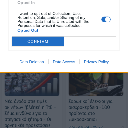
Opted In
Alpha Bank: Για πρώτη φορά το Αρχαίο Θέατρο Επιδαύρου άνοιξε τις
I want to opt-out of Collection, Use,
πύλες του σε όλους
Retention, Sale, and/or Sharing of my
Personal Data that Is Unrelated with the
Purposes for which it was collected.
Opted Out
CONFIRM
ΠΕΡΙΣΣΌΤΕΡΑ ΣΕ ΑΥΤΉ ΤΗΝ ΚΑΤΗΓΟΡΊΑ
Data Deletion
Data Access
Privacy Policy
Νέα άνοδο στις τιμές
Σαρωτικοί έλεγχοι για
ακινήτων "βλέπει" η ΤτΕ -
αισχροκέρδεια -100
Σήμα κινδύνου για το
προϊόντα στο
στεγαστικό ζήτημα - Οι
«μικροσκόπιο»
αρνητικές προεκτάσεις
27/06/2024 - 09:22