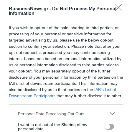
ΠΕΡΙΣΣΌΤΕΡΑ ΣΕ ΑΥΤΉ ΤΗΝ ΚΑΤΗΓΟΡΊΑ
BusinessNews.gr -
Do Not Process My Personal
Information
If you wish to opt-out of the sale, sharing to third parties, or
processing of your personal or sensitive information for
targeted advertising by us, please use the below opt-out
section to confirm your selection. Please note that after your
opt-out request is processed you may continue seeing
interest-based ads based on personal information utilized by
Χρηματιστήριο:
Ευρωαγορές: Με απώλειες
us or personal information disclosed to third parties prior to
Σταθεροποιητικά κινείται η
ξεκίνησαν οι συναλλαγές,
your opt-out. You may separately opt-out of the further
αγορά (+0,15%) στην
στον απόηχο των
disclosure of your personal information by third parties on the
έναρξη συναλλαγών
αποφάσεων της Fed
IAB’s list of downstream participants. This information may
13/06/2024 - 11:07
also be disclosed by us to third parties on the
IAB’s List of
13/06/2024 - 11:01
Downstream Participants
that may further disclose it to other
third parties.
Personal Data Processing Opt Outs
I want to opt-out of the Sharing of my
personal data.