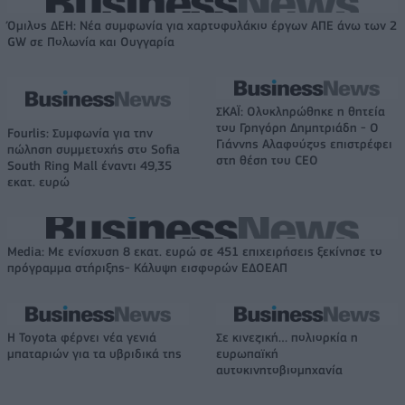
Όμιλος ΔΕΗ: Νέα συμφωνία για χαρτοφυλάκιο έργων ΑΠΕ άνω των 2
GW σε Πολωνία και Ουγγαρία
ΣΚΑΪ: Ολοκληρώθηκε η θητεία
του Γρηγόρη Δημητριάδη - Ο
Fourlis: Συμφωνία για την
Γιάννης Αλαφούζος επιστρέφει
πώληση συμμετοχής στο Sofia
στη θέση του CEO
South Ring Mall έναντι 49,35
εκατ. ευρώ
Media: Με ενίσχυση 8 εκατ. ευρώ σε 451 επιχειρήσεις ξεκίνησε το
πρόγραμμα στήριξης- Κάλυψη εισφορών ΕΔΟΕΑΠ
Η Toyota φέρνει νέα γενιά
Σε κινεζική… πολιορκία η
μπαταριών για τα υβριδικά της
ευρωπαϊκή
αυτοκινητοβιομηχανία