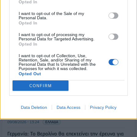
Opted In
I want to opt-out of the Sale of my
Personal Data.
Opted In
I want to opt-out of processing my
Personal Data for Targeted Advertising.
Opted In
ΡΟΗ ΕΙΔΗΣΕΩΝ
I want to opt-out of Collection, Use,
Retention, Sale, and/or Sharing of my
Personal Data that Is Unrelated with the
Εξαγωγές: Η Ελλάδα κερδίζει τους Ευρωπαίους
Purposes for which it was collected.
ανταγωνιστές – Άνοδος μεριδίων σε 9 από 11
Opted Out
κλάδους (Εθνική Τράπεζα)
CONFIRM
09/08/2026 - 13:51
ΟΙΚΟΝΟΜΙΑ
Προς εκτύπωση το πολλαπλό βιβλίο - «Σύγχρονο
εκπαιδευτικό υλικό, τόσο σε έντυπη όσο και σε
Data Deletion
Data Access
Privacy Policy
ηλεκτρονική μορφή»
09/08/2026 - 13:24
ΕΛΛΑΔΑ
Γερμανία: Το Βερολίνο θα επεκτείνει την έρευνα για