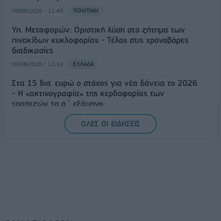
09/08/2026 - 11:43
ΠΟΛΙΤΙΚΗ
Υπ. Μεταφορών: Οριστική λύση στο ζήτημα των
πινακίδων κυκλοφορίας - Τέλος στις χρονοβόρες
διαδικασίες
09/08/2026 - 11:18
ΕΛΛΑΔΑ
Στα 15 δισ. ευρώ ο στόχος για νέα δάνεια το 2026
- Η «ακτινογραφία» της κερδοφορίας των
τραπεζών το α΄ εξάμηνο
09/08/2026 - 10:52
ΤΡΑΠΕΖΕΣ
ΟΛΕΣ ΟΙ ΕΙΔΗΣΕΙΣ
Ισπανία – Ιταλία: Κλιμακώνεται η αντιπαράθεση για
το μεταναστευτικό με αμοιβαίους συνοριακούς
ελέγχους
09/08/2026 - 10:29
ΚΟΣΜΟΣ