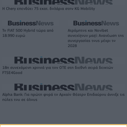
Η Chery επενδύει 75 εκατ. δολάρια στην KG Mobility
Το FIAT 500 Hybrid τώρα από
Ατρόμητος και Novibet
18.990 ευρώ
συνεχίζουν μαζί: Ανανέωση της
συνεργασίας τους μέχρι το
2028
18η συνεχόμενη χρονιά για τον ΟΤΕ στη διεθνή σειρά δεικτών
FTSE4Good
Alpha Bank: Για πρώτη φορά το Αρχαίο Θέατρο Επιδαύρου άνοιξε τις
πύλες του σε όλους