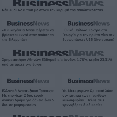
Νέο Audi A2 e-tron με στόχο την κορυφή της αποδοτικότητας
«Η οικογένεια Μπας φέρεται να
Εθνική Παίδων: Κόντρα στη
βρίσκεται κοντά στην απόκτηση
Γεωργία για την πρώτη νίκη στο
της Βιλερμπάν»
Ευρωμπάσκετ U16 (live stream)
Χρηματιστήριο Αθηνών: Εβδομαδιαία άνοδος 1,76%, κέρδη 23,31%
από τις αρχές του έτους
Ελληνική Αναπτυξιακή Τράπεζα:
Υπ. Μεταφορών: Οριστική λύση
Με «προίκα» 2 δισ. ευρώ
στο ζήτημα των πινακίδων
ανοίγει δρόμο για δάνεια έως 5
κυκλοφορίας - Τέλος στις
δισ. σε μικρομεσαίες
χρονοβόρες διαδικασίες