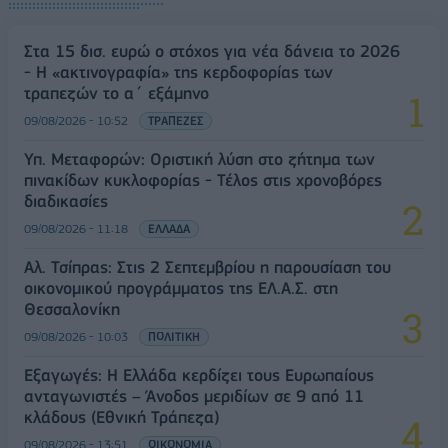
Στα 15 δισ. ευρώ ο στόχος για νέα δάνεια το 2026
- Η «ακτινογραφία» της κερδοφορίας των
τραπεζών το α΄ εξάμηνο
09/08/2026 - 10:52
ΤΡΑΠΕΖΕΣ
Υπ. Μεταφορών: Οριστική λύση στο ζήτημα των
πινακίδων κυκλοφορίας - Τέλος στις χρονοβόρες
διαδικασίες
09/08/2026 - 11:18
ΕΛΛΑΔΑ
Αλ. Τσίπρας: Στις 2 Σεπτεμβρίου η παρουσίαση του
οικονομικού προγράμματος της ΕΛ.Α.Σ. στη
Θεσσαλονίκη
09/08/2026 - 10:03
ΠΟΛΙΤΙΚΗ
Εξαγωγές: Η Ελλάδα κερδίζει τους Ευρωπαίους
ανταγωνιστές – Άνοδος μεριδίων σε 9 από 11
κλάδους (Εθνική Τράπεζα)
09/08/2026 - 13:51
ΟΙΚΟΝΟΜΙΑ