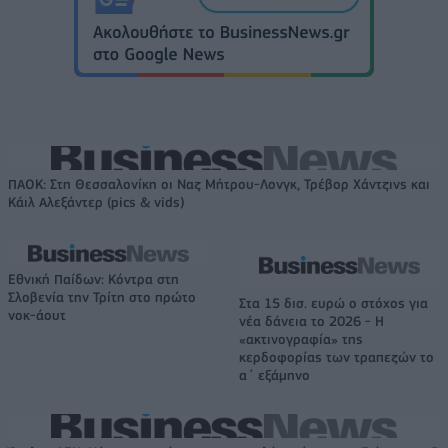
ΠΑΟΚ: Στη Θεσσαλονίκη οι Ναζ Μήτρου-Λονγκ, Τρέβορ Χάντζινς και
Κάιλ Αλεξάντερ (pics & vids)
Εθνική Παίδων: Κόντρα στη
Σλοβενία την Τρίτη στο πρώτο
Στα 15 δισ. ευρώ ο στόχος για
νοκ-άουτ
νέα δάνεια το 2026 - Η
«ακτινογραφία» της
κερδοφορίας των τραπεζών το
α΄ εξάμηνο