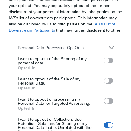
your opt-out. You may separately opt-out of the further
disclosure of your personal information by third parties on the
IAB’s list of downstream participants. This information may
also be disclosed by us to third parties on the
IAB’s List of
Downstream Participants
that may further disclose it to other
third parties.
Personal Data Processing Opt Outs
Στη σύνοδο του ΟΟΣΑ ο Κ.
Χρηματιστήριο: Στις
Χατζηδάκης - «Βιώσιμη
I want to opt-out of the Sharing of my
personal data.
1.455,54 μονάδες ο
χωρίς αποκλεισμούς
Opted In
Γενικός Δείκτης Τιμών, με
ανάπτυξη» στην ατζέντα
άνοδο 0,49%
I want to opt-out of the Sale of my
02/05/2024 - 11:58
Personal Data.
02/05/2024 - 13:51
Opted In
I want to opt-out of processing my
Personal Data for Targeted Advertising.
Opted In
I want to opt-out of Collection, Use,
Retention, Sale, and/or Sharing of my
Personal Data that Is Unrelated with the