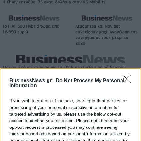
Η Chery επενδύει 75 εκατ. δολάρια στην KG Mobility
Το FIAT 500 Hybrid τώρα από
Ατρόμητος και Novibet
18.990 ευρώ
συνεχίζουν μαζί: Ανανέωση της
συνεργασίας τους μέχρι το
2028
18η συνεχόμενη χρονιά για τον ΟΤΕ στη διεθνή σειρά δεικτών
FTSE4Good
BusinessNews.gr -
Do Not Process My Personal
Information
Alpha Bank: Για πρώτη φορά το Αρχαίο Θέατρο Επιδαύρου άνοιξε τις
If you wish to opt-out of the sale, sharing to third parties, or
πύλες του σε όλους
processing of your personal or sensitive information for
targeted advertising by us, please use the below opt-out
section to confirm your selection. Please note that after your
opt-out request is processed you may continue seeing
interest-based ads based on personal information utilized by
ΠΕΡΙΣΣΌΤΕΡΑ ΣΕ ΑΥΤΉ ΤΗΝ ΚΑΤΗΓΟΡΊΑ
us or personal information disclosed to third parties prior to