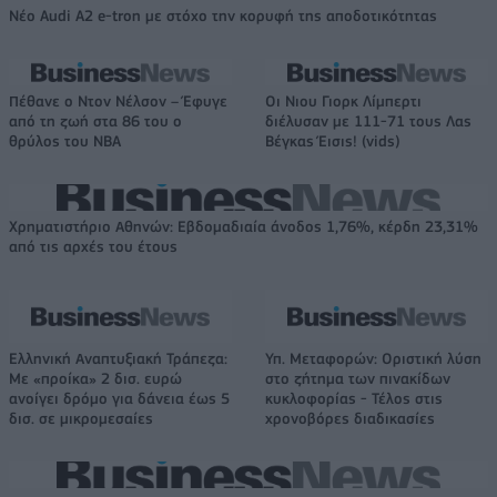
Νέο Audi A2 e-tron με στόχο την κορυφή της αποδοτικότητας
Πέθανε ο Ντον Νέλσον – Έφυγε
Οι Νιου Γιορκ Λίμπερτι
από τη ζωή στα 86 του ο
διέλυσαν με 111-71 τους Λας
θρύλος του NBA
Βέγκας Έισις! (vids)
Χρηματιστήριο Αθηνών: Εβδομαδιαία άνοδος 1,76%, κέρδη 23,31%
από τις αρχές του έτους
Ελληνική Αναπτυξιακή Τράπεζα:
Υπ. Μεταφορών: Οριστική λύση
Με «προίκα» 2 δισ. ευρώ
στο ζήτημα των πινακίδων
ανοίγει δρόμο για δάνεια έως 5
κυκλοφορίας - Τέλος στις
δισ. σε μικρομεσαίες
χρονοβόρες διαδικασίες