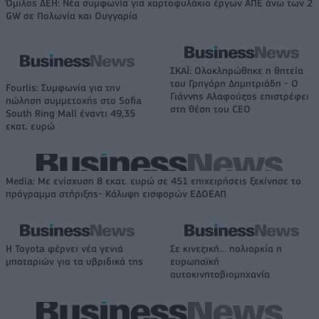
Όμιλος ΔΕΗ: Νέα συμφωνία για χαρτοφυλάκιο έργων ΑΠΕ άνω των 2
GW σε Πολωνία και Ουγγαρία
ΣΚΑΪ: Ολοκληρώθηκε η θητεία
του Γρηγόρη Δημητριάδη - Ο
Fourlis: Συμφωνία για την
Γιάννης Αλαφούζος επιστρέφει
πώληση συμμετοχής στο Sofia
στη θέση του CEO
South Ring Mall έναντι 49,35
εκατ. ευρώ
Media: Με ενίσχυση 8 εκατ. ευρώ σε 451 επιχειρήσεις ξεκίνησε το
πρόγραμμα στήριξης- Κάλυψη εισφορών ΕΔΟΕΑΠ
Η Toyota φέρνει νέα γενιά
Σε κινεζική… πολιορκία η
μπαταριών για τα υβριδικά της
ευρωπαϊκή
αυτοκινητοβιομηχανία