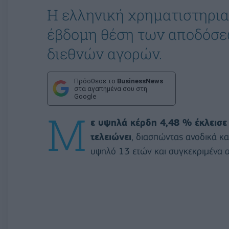
Η ελληνική χρηματιστηρια
έβδομη θέση των αποδόσε
διεθνών αγορών.
Πρόσθεσε το
BusinessNews
στα αγαπημένα σου στη
Google
Μ
ε υψηλά κέρδη 4,48 % έκλεισε
τελειώνει
, διασπώντας ανοδικά κ
υψηλό 13 ετών και συγκεκριμένα 