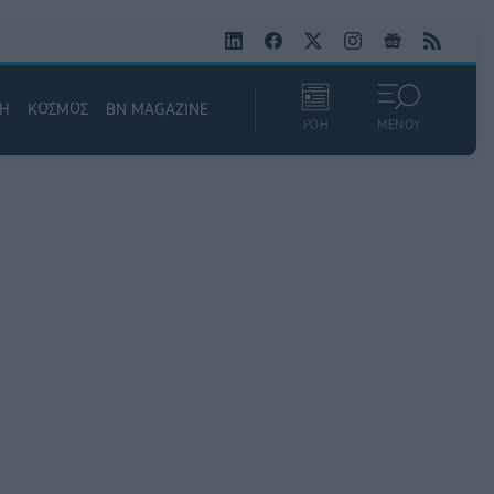
ΚΗ
ΚΟΣΜΟΣ
BN MAGAZINE
ΡΟΗ
ΜΕΝΟΥ