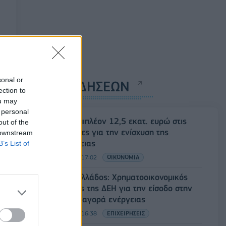
sonal or
ΡΟΗ ΕΙΔΗΣΕΩΝ
ection to
ou may
 personal
ΥΠΑΑΤ: Επιπλέον 12,5 εκατ. ευρώ στις
out of the
Περιφέρειες για την ενίσχυση της
 downstream
βιοασφάλειας
B’s List of
07/08/2026 - 17:02
ΟΙΚΟΝΟΜΙΑ
Deloitte Ελλάδος: Χρηματοοικονομικός
σύμβουλος της ΔΕΗ για την είσοδο στην
πολωνική αγορά ενέργειας
07/08/2026 - 16:38
ΕΠΙΧΕΙΡΗΣΕΙΣ