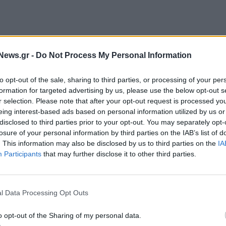
News.gr -
Do Not Process My Personal Information
to opt-out of the sale, sharing to third parties, or processing of your per
formation for targeted advertising by us, please use the below opt-out s
στην τελευταία συνεδρίαση της εβδομάδος
r selection. Please note that after your opt-out request is processed y
eing interest-based ads based on personal information utilized by us or
επίπεδα που είχε να "δει" από τις αρχές Νοεμβρίου
disclosed to third parties prior to your opt-out. You may separately opt-
νάδες.
losure of your personal information by third parties on the IAB’s list of
. This information may also be disclosed by us to third parties on the
IA
κεται στην έβδομη θέση των αποδόσεων
Participants
that may further disclose it to other third parties.
ν.
α στην αναβάθμιση των προοπτικών του ελληνικού
l Data Processing Opt Outs
tandard & Poor's που θέτει την Ελλάδα στο
o opt-out of the Sharing of my personal data.
ους επομένους 12 μήνες.