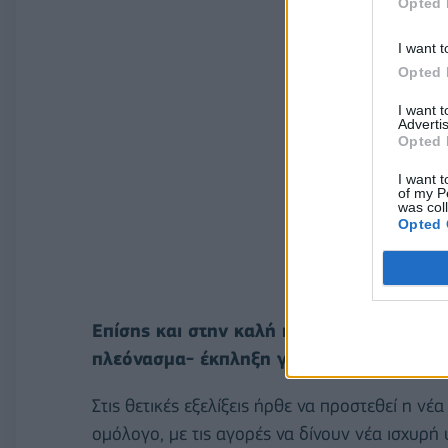
Opted 
I want t
Opted 
I want 
Advertis
Opted 
I want t
of my P
was col
Opted 
Επίσης και στην καλή πορεία των δημοσ
πλεόνασμα- έκπληξη για το 2023, φτάνο
Στις θετικές εξελίξεις ήρθε να προστεθεί η νέ
ομόλογο, με τις αγορές να δίνουν νέα ισχυρ