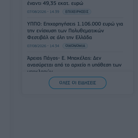
έναντι 49,35 εκατ. ευρώ
07/08/2026 - 14:39
ΕΠΙΧΕΙΡΗΣΕΙΣ
ΥΠΠΟ: Επιχορηγήσεις 1.106.000 ευρώ για
την ενίσχυση των Πολυθεματικών
Φεστιβάλ σε όλη την Ελλάδα
07/08/2026 - 14:34
ΟΙΚΟΝΟΜΙΑ
Άρειος Πάγος- Ε. Μπακέλας: Δεν
ανασύρεται από το αρχείο η υπόθεση των
υποκλοπών
07/08/2026 - 14:11
ΕΛΛΑΔΑ
ΟΛΕΣ ΟΙ ΕΙΔΗΣΕΙΣ
Σαουδική Αραβία, Τουρκία και Πακιστάν
υπογράφουν κοινή αμυντική συμφωνία
07/08/2026 - 13:47
ΚΟΣΜΟΣ