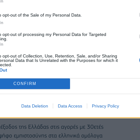
In
o opt-out of the Sale of my Personal Data.
In
to opt-out of processing my Personal Data for Targeted
ing.
In
o opt-out of Collection, Use, Retention, Sale, and/or Sharing
ersonal Data that Is Unrelated with the Purposes for which it
lected.
Out
CONFIRM
ιονομικών μεγεθών, καθώς ανακοινώθηκε
Data Deletion
Data Access
Privacy Policy
ντας στο 1,9% του ΑΕΠ.
α έξοδος της Ελλάδας στις αγορές με 30ετές
ή ψήφο εμπιστοσύνης στα ελληνικά ομόλογα