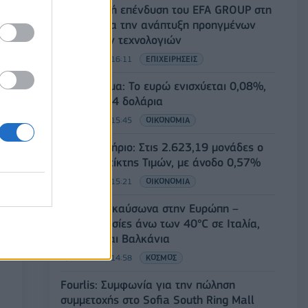
Στρατηγική επένδυση του EFA GROUP στη
Fractal για την ανάπτυξη προηγμένων
αμυντικών τεχνολογιών
07/08/2026 - 16:11
ΕΠΙΧΕΙΡΗΣΕΙΣ
Συνάλλαγμα: Το ευρώ ενισχύεται 0,08%,
στα 1,1534 δολάρια
07/08/2026 - 15:45
ΟΙΚΟΝΟΜΙΑ
Χρηματιστήριο: Στις 2.623,19 μονάδες ο
Γενικός Δείκτης Τιμών, με άνοδο 0,57%
07/08/2026 - 15:21
ΟΙΚΟΝΟΜΙΑ
Νέο κύμα καύσωνα στην Ευρώπη –
Θερμοκρασίες άνω των 40°C σε Ιταλία,
Ισπανία και Βαλκάνια
07/08/2026 - 14:58
ΚΟΣΜΟΣ
Fourlis: Συμφωνία για την πώληση
συμμετοχής στο Sofia South Ring Mall