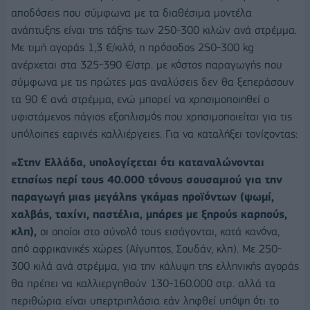
αποδόσεις που σύμφωνα με τα διαθέσιμα μοντέλα
ανάπτυξης είναι της τάξης των 250-300 κιλών ανά στρέμμα.
Με τιμή αγοράς 1,3 €/κιλό, η πρόσοδος 250-300 kg
ανέρχεται στα 325-390 €/στρ. με κόστος παραγωγής που
σύμφωνα με τις πρώτες μας αναλύσεις δεν θα ξεπεράσουν
τα 90 € ανά στρέμμα, ενώ μπορεί να χρησιμοποιηθεί ο
υφιστάμενος πάγιος εξοπλισμός που χρησιμοποιείται για τις
υπόλοιπες εαρινές καλλιέργειες. Για να καταλήξει τονίζοντας:
«Στην Ελλάδα, υπολογίζεται ότι καταναλώνονται
ετησίως περί τους 40.000 τόνους σουσαμιού για την
παραγωγή μιας μεγάλης γκάμας προϊόντων (ψωμί,
χαλβάς, ταχίνι, παστέλια, μπάρες με ξηρούς καρπούς,
κλπ),
οι οποίοι στο σύνολό τους εισάγονται, κατά κανόνα,
από αφρικανικές χώρες (Αίγυπτος, Σουδάν, κλπ). Με 250-
300 κιλά ανά στρέμμα, για την κάλυψη της ελληνικής αγοράς
θα πρέπει να καλλιεργηθούν 130-160.000 στρ. αλλά τα
περιθώρια είναι υπερτριπλάσια εάν ληφθεί υπόψη ότι το