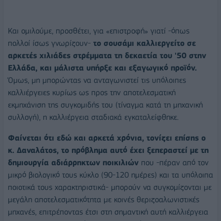
Και ομιλούμε, προσθέτει, για «επιστροφή» γιατί -όπως
πολλοί ίσως γνωρίζουν-
το σουσάμι καλλιεργείτο σε
αρκετές χιλιάδες στρέμματα τη δεκαετία του '50 στην
Ελλάδα, και μάλιστα υπήρξε και εξαγωγικό προϊόν.
Όμως, μη μπορώντας να ανταγωνιστεί τις υπόλοιπες
καλλιέργειες κυρίως ως προς την αποτελεσματική
εκμηχάνιση της συγκομιδής του (τίναγμα κατά τη μηχανική
συλλογή), η καλλιέργεια σταδιακά εγκαταλείφθηκε.
Φαίνεται ότι εδώ και αρκετά χρόνια, τονίζει επίσης ο
κ. Δαναλάτος, το πρόβλημα αυτό έχει ξεπεραστεί με τη
δημιουργία αδιάρρηκτων ποικιλιών
που -πέραν από τον
μικρό βιολογικό τους κύκλο (90-120 ημέρες) και τα υπόλοιπα
ποιοτικά τους χαρακτηριστικά- μπορούν να συγκομίζονται με
μεγάλη αποτελεσματικότητα με κοινές θεριζοαλωνιστικές
μηχανές, επιτρέποντας έτσι στη σημαντική αυτή καλλιέργεια