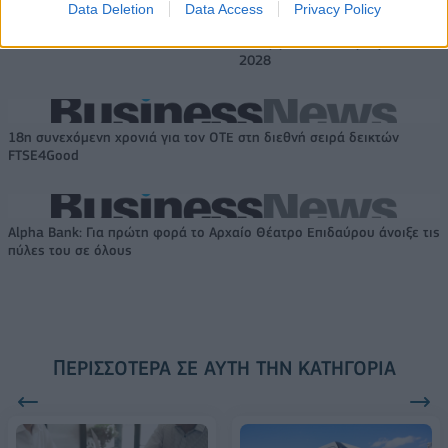
Το FIAT 500 Hybrid τώρα από
Ατρόμητος και Novibet
Data Deletion
Data Access
Privacy Policy
18.990 ευρώ
συνεχίζουν μαζί: Ανανέωση της
συνεργασίας τους μέχρι το
2028
18η συνεχόμενη χρονιά για τον ΟΤΕ στη διεθνή σειρά δεικτών
FTSE4Good
Alpha Bank: Για πρώτη φορά το Αρχαίο Θέατρο Επιδαύρου άνοιξε τις
πύλες του σε όλους
ΠΕΡΙΣΣΌΤΕΡΑ ΣΕ ΑΥΤΉ ΤΗΝ ΚΑΤΗΓΟΡΊΑ