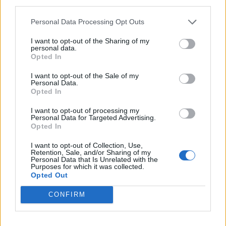
third parties.
Ζαλγκίρις: Επίσημη η απόκτηση
Μοκόκα: «Θέλουμε να χτίσουμε
του Έβανς και ο δανεισμός του
κάτι μεγάλο με την ιδιοκτησία
Personal Data Processing Opt Outs
στους Λόντον Λάιονς
και τη διοίκηση»
I want to opt-out of the Sharing of my
personal data.
Opted In
ΕΛΣΤΑΤ: Στο 3,4% υποχώρησε ο πληθωρισμός τον Ιούλιο
I want to opt-out of the Sale of my
Personal Data.
Opted In
I want to opt-out of processing my
Χρηματοδότηση 8 εκατ. ευρώ
Metlen: Ρεκόρ EBITDA στο α'
Personal Data for Targeted Advertising.
σε 843 μέσα ενημέρωσης-
εξάμηνο, στα 550 εκατ. ευρώ –
Opted In
Ξεκίνησε το πενταετές
Καθαρά κέρδη 313 εκατ. ευρώ
πρόγραμμα ενίσχυσης του
I want to opt-out of Collection, Use,
Τύπου
Retention, Sale, and/or Sharing of my
Personal Data that Is Unrelated with the
Purposes for which it was collected.
Opted Out
Η Chery επενδύει 75 εκατ. δολάρια στην KG Mobility
CONFIRM