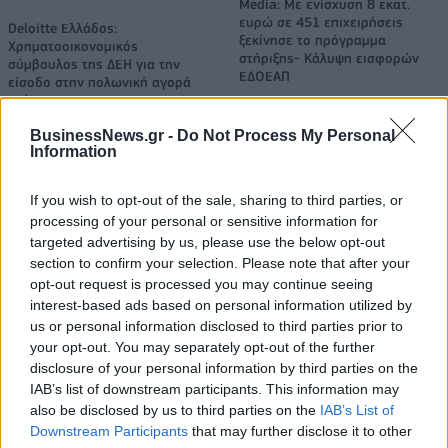
Media: Με ενίσχυση 8 εκατ.
ευρώ σε 451 επιχειρήσεις
Deloitte Ελλάδος:
ξεκίνησε το πρόγραμμα
Χρηματοοικονομικός
στήριξης- Κάλυψη εισφορών
σύμβουλος της ΔΕΗ για την
ΕΔΟΕΑΠ
είσοδο στην πολωνική αγορά
ενέργειας
BusinessNews.gr -
Do Not Process My Personal
Information
IAB Hellas: Νέα Διοικούσα Επιτροπή και νέο Διοικητικό Συμβούλιο -
Πρόεδρος ο Γαληνός Γιαγλής
If you wish to opt-out of the sale, sharing to third parties, or
processing of your personal or sensitive information for
targeted advertising by us, please use the below opt-out
section to confirm your selection. Please note that after your
Η Toyota φέρνει νέα γενιά
Σε κινεζική… πολιορκία η
opt-out request is processed you may continue seeing
μπαταριών για τα υβριδικά της
ευρωπαϊκή
interest-based ads based on personal information utilized by
αυτοκινητοβιομηχανία
us or personal information disclosed to third parties prior to
your opt-out. You may separately opt-out of the further
disclosure of your personal information by third parties on the
Νέο Audi A2 e-tron με στόχο την κορυφή της αποδοτικότητας
IAB’s list of downstream participants. This information may
also be disclosed by us to third parties on the
IAB’s List of
Downstream Participants
that may further disclose it to other