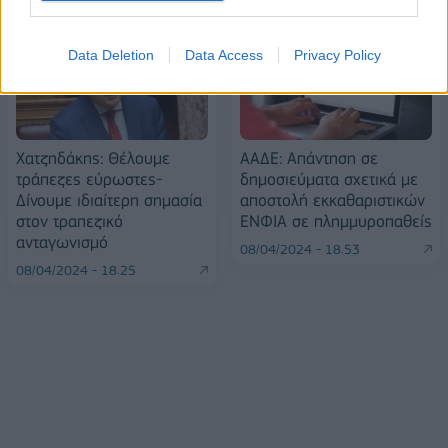
Data Deletion
Data Access
Privacy Policy
Χατζηδάκης: Θέλουμε
ΑΑΔΕ: Απάντηση σε
τράπεζες εύρωστες-
δημοσιεύματα σχετικά με
Δίνουμε ιδιαίτερη σημασία
αποστολή εκκαθαριστικών
στον τραπεζικό
ΕΝΦΙΑ σε πλημμυροπαθείς
ανταγωνισμό
08/04/2024 - 18:53
08/04/2024 - 18:25