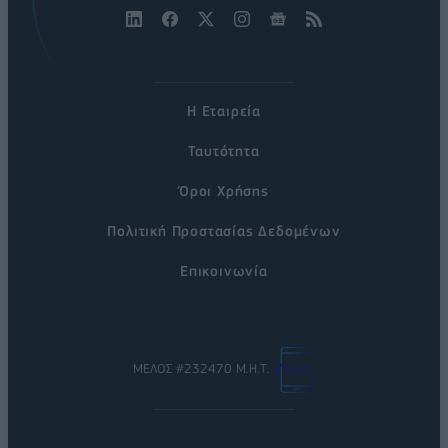
Η Εταιρεία
Ταυτότητα
Όροι Χρήσης
Πολιτική Προστασίας Δεδομένων
Επικοινωνία
ΜΕΛΟΣ #232470 Μ.Η.Τ.