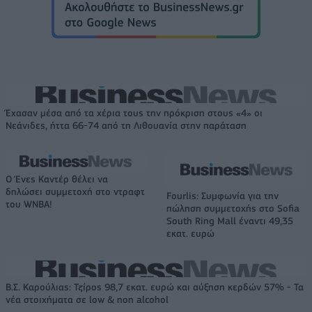
Έχασαν μέσα από τα χέρια τους την πρόκριση στους «4» οι
Νεάνιδες, ήττα 66-74 από τη Λιθουανία στην παράταση
Ο Ένες Καντέρ θέλει να
δηλώσει συμμετοχή στο ντραφτ
Fourlis: Συμφωνία για την
του WNBA!
πώληση συμμετοχής στο Sofia
South Ring Mall έναντι 49,35
εκατ. ευρώ
Β.Σ. Καρούλιας: Τζίρος 98,7 εκατ. ευρώ και αύξηση κερδών 57% - Τα
νέα στοιχήματα σε low & non alcohol