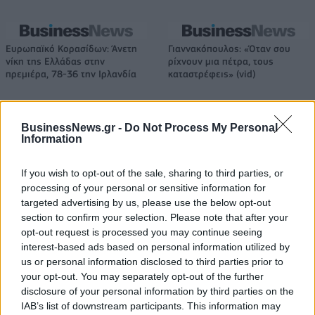
Ευρωπαϊκό Κορασίδων: Άνετη
Γιαννακόπουλος: «Όταν σου
νίκη της Ελλάδας στην
ρίχνουν μια πέτρα, τους
πρεμιέρα, 78-36 την Ιρλανδία
καταστρέφεις» (vid)
BusinessNews.gr -
Do Not Process My Personal
ΕΛΣΤΑΤ: Στο 3,4% υποχώρησε ο πληθωρισμός τον Ιούλιο
Information
If you wish to opt-out of the sale, sharing to third parties, or
processing of your personal or sensitive information for
Χρηματοδότηση 8 εκατ. ευρώ
Metlen: Ρεκόρ EBITDA στο α'
targeted advertising by us, please use the below opt-out
σε 843 μέσα ενημέρωσης-
εξάμηνο, στα 550 εκατ. ευρώ –
section to confirm your selection. Please note that after your
Ξεκίνησε το πενταετές
Καθαρά κέρδη 313 εκατ. ευρώ
opt-out request is processed you may continue seeing
πρόγραμμα ενίσχυσης του
interest-based ads based on personal information utilized by
Τύπου
us or personal information disclosed to third parties prior to
your opt-out. You may separately opt-out of the further
disclosure of your personal information by third parties on the
Η Chery επενδύει 75 εκατ. δολάρια στην KG Mobility
IAB’s list of downstream participants. This information may