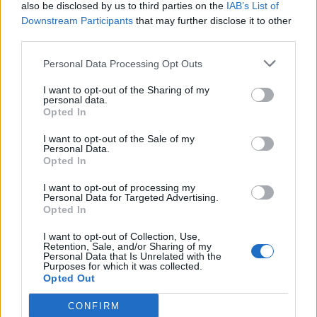
also be disclosed by us to third parties on the
IAB’s List of
Downstream Participants
that may further disclose it to other
third parties.
Το FIAT 500 Hybrid τώρα από
Ατρόμητος και Novibet
18.990 ευρώ
συνεχίζουν μαζί: Ανανέωση της
Personal Data Processing Opt Outs
συνεργασίας τους μέχρι το
2028
I want to opt-out of the Sharing of my
personal data.
Opted In
18η συνεχόμενη χρονιά για τον ΟΤΕ στη διεθνή σειρά δεικτών
I want to opt-out of the Sale of my
Personal Data.
FTSE4Good
Opted In
I want to opt-out of processing my
Personal Data for Targeted Advertising.
Alpha Bank: Για πρώτη φορά το Αρχαίο Θέατρο Επιδαύρου άνοιξε τις
Opted In
πύλες του σε όλους
I want to opt-out of Collection, Use,
Retention, Sale, and/or Sharing of my
Personal Data that Is Unrelated with the
Purposes for which it was collected.
Opted Out
ΠΕΡΙΣΣΌΤΕΡΑ ΣΕ ΑΥΤΉ ΤΗΝ ΚΑΤΗΓΟΡΊΑ
CONFIRM