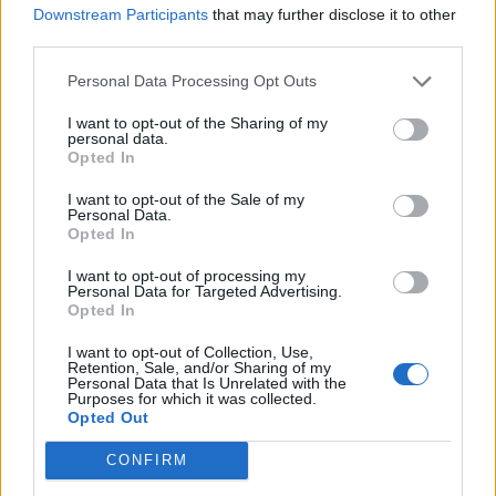
Με Κέιτλιν Κλαρκ η δωδεκάδα
φιλικές αναμετρήσεις με
Downstream Participants
that may further disclose it to other
των ΗΠΑ
Ολυμπιακό και Άρη
third parties.
Personal Data Processing Opt Outs
HELLENiQ ENERGY: Κέρδη 393 εκατ. ευρώ στο α' εξάμηνο – Στα 734
I want to opt-out of the Sharing of my
εκατ. ευρώ τα EBITDA
personal data.
Opted In
I want to opt-out of the Sale of my
Personal Data.
Opted In
Viohalco: Αυξημένος κατά 14%
ΥΠΕΘΟΟ: Νέες επενδύσεις 1
ο τζίρος στο α' εξάμηνο, στα 4,3
δισ. ευρώ ως το 2028 για την
I want to opt-out of processing my
δισ. ευρώ – Στα 446 εκατ. ευρώ
Ενέργεια
Personal Data for Targeted Advertising.
τα EBITDA
Opted In
I want to opt-out of Collection, Use,
Retention, Sale, and/or Sharing of my
Personal Data that Is Unrelated with the
Η συμφωνία Arval-Athlon αναδιαμορφώνει την αγορά leasing
Purposes for which it was collected.
Opted Out
CONFIRM
VW: Η δύσκολη εξίσωση της
18η συνεχόμενη χρονιά για τον