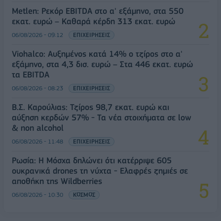
Metlen: Ρεκόρ EBITDA στο α' εξάμηνο, στα 550
εκατ. ευρώ – Καθαρά κέρδη 313 εκατ. ευρώ
06/08/2026 - 09:12
ΕΠΙΧΕΙΡΗΣΕΙΣ
Viohalco: Αυξημένος κατά 14% ο τζίρος στο α'
εξάμηνο, στα 4,3 δισ. ευρώ – Στα 446 εκατ. ευρώ
τα EBITDA
06/08/2026 - 08:23
ΕΠΙΧΕΙΡΗΣΕΙΣ
Β.Σ. Καρούλιας: Τζίρος 98,7 εκατ. ευρώ και
αύξηση κερδών 57% - Τα νέα στοιχήματα σε low
& non alcohol
06/08/2026 - 11:48
ΕΠΙΧΕΙΡΗΣΕΙΣ
Ρωσία: Η Μόσχα δηλώνει ότι κατέρριψε 605
ουκρανικά drones τη νύχτα - Ελαφρές ζημιές σε
αποθήκη της Wildberries
06/08/2026 - 10:30
ΚΟΣΜΟΣ