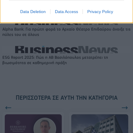
αναδιάρθρωσης
ΟΤΕ στη διεθνή σειρά δεικτών
FTSE4Good
Data Deletion
Data Access
Privacy Policy
Alpha Bank: Για πρώτη φορά το Αρχαίο Θέατρο Επιδαύρου άνοιξε τις
πύλες του σε όλους
ESG Report 2025: Πώς η ΑΒ Βασιλόπουλος μετατρέπει τη
βιωσιμότητα σε καθημερινή πράξη
ΠΕΡΙΣΣΌΤΕΡΑ ΣΕ ΑΥΤΉ ΤΗΝ ΚΑΤΗΓΟΡΊΑ