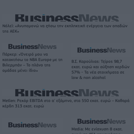
Νόλεϊ: «Ανυπομονώ να ζήσω την εκπληκτική ενέργεια των οπαδών
της ΑΕΚ»
Πάρκερ: «Όνειρό μου να
κατακτήσω το ΝΒΑ Europe με τη
Β.Σ. Καρούλιας: Τζίρος 98,7
Βιλερμπάν – Το πλάνο της
εκατ. ευρώ και αύξηση κερδών
ομάδας μένει ίδιο»
57% - Τα νέα στοιχήματα σε
low & non alcohol
Metlen: Ρεκόρ EBITDA στο α' εξάμηνο, στα 550 εκατ. ευρώ – Καθαρά
κέρδη 313 εκατ. ευρώ
Media: Με ενίσχυση 8 εκατ.