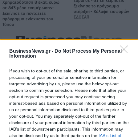
ευρώ σε 451 επιχειρήσεις
Χρηματοδότηση 8 εκατ. ευρώ
ξεκίνησε το πρόγραμμα
σε 843 μέσα ενημέρωσης-
στήριξης- Κάλυψη εισφορών
Ξεκίνησε το πενταετές
ΕΔΟΕΑΠ
πρόγραμμα ενίσχυσης του
Τύπου
IAB Hellas: Νέα Διοικούσα Επιτροπή και νέο Διοικητικό Συμβούλιο -
BusinessNews.gr -
Do Not Process My Personal
Πρόεδρος ο Γαληνός Γιαγλής
Information
If you wish to opt-out of the sale, sharing to third parties, or
processing of your personal or sensitive information for
Νέο Audi A2 e-tron με στόχο
Η Chery επενδύει 75 εκατ.
την κορυφή της
δολάρια στην KG Mobility
targeted advertising by us, please use the below opt-out
αποδοτικότητας
section to confirm your selection. Please note that after your
opt-out request is processed you may continue seeing
interest-based ads based on personal information utilized by
us or personal information disclosed to third parties prior to
Το FIAT 500 Hybrid τώρα από 18.990 ευρώ
your opt-out. You may separately opt-out of the further
disclosure of your personal information by third parties on the
IAB’s list of downstream participants. This information may
also be disclosed by us to third parties on the
IAB’s List of
Παγκόσμιο Κύπελλο Γυναικών:
Μακάμπι Τελ Αβίβ: Ανακοίνωσε