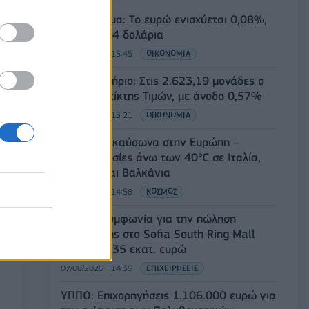
Συνάλλαγμα: Το ευρώ ενισχύεται 0,08%,
στα 1,1534 δολάρια
07/08/2026 - 15:45
ΟΙΚΟΝΟΜΙΑ
Χρηματιστήριο: Στις 2.623,19 μονάδες ο
Γενικός Δείκτης Τιμών, με άνοδο 0,57%
07/08/2026 - 15:21
ΟΙΚΟΝΟΜΙΑ
Νέο κύμα καύσωνα στην Ευρώπη –
Θερμοκρασίες άνω των 40°C σε Ιταλία,
Ισπανία και Βαλκάνια
07/08/2026 - 14:58
ΚΟΣΜΟΣ
Fourlis: Συμφωνία για την πώληση
συμμετοχής στο Sofia South Ring Mall
έναντι 49,35 εκατ. ευρώ
07/08/2026 - 14:39
ΕΠΙΧΕΙΡΗΣΕΙΣ
ΥΠΠΟ: Επιχορηγήσεις 1.106.000 ευρώ για