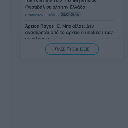
την ενίσχυση των Πολυθεματικών
Φεστιβάλ σε όλη την Ελλάδα
07/08/2026 - 14:34
ΟΙΚΟΝΟΜΙΑ
Άρειος Πάγος- Ε. Μπακέλας: Δεν
ανασύρεται από το αρχείο η υπόθεση των
υποκλοπών
07/08/2026 - 14:11
ΕΛΛΑΔΑ
ΟΛΕΣ ΟΙ ΕΙΔΗΣΕΙΣ
Σαουδική Αραβία, Τουρκία και Πακιστάν
υπογράφουν κοινή αμυντική συμφωνία
07/08/2026 - 13:47
ΚΟΣΜΟΣ