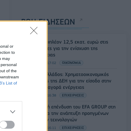
ΡΟΗ ΕΙΔΗΣΕΩΝ
ΥΠΑΑΤ: Επιπλέον 12,5 εκατ. ευρώ στις
sonal or
Περιφέρειες για την ενίσχυση της
ection to
βιοασφάλειας
ou may
07/08/2026 - 17:02
ΟΙΚΟΝΟΜΙΑ
 personal
out of the
Deloitte Ελλάδος: Χρηματοοικονομικός
 downstream
σύμβουλος της ΔΕΗ για την είσοδο στην
B’s List of
πολωνική αγορά ενέργειας
07/08/2026 - 16:38
ΕΠΙΧΕΙΡΗΣΕΙΣ
Στρατηγική επένδυση του EFA GROUP στη
Fractal για την ανάπτυξη προηγμένων
αμυντικών τεχνολογιών
07/08/2026 - 16:11
ΕΠΙΧΕΙΡΗΣΕΙΣ