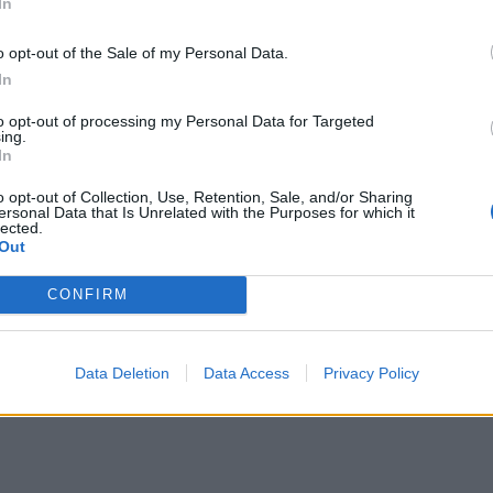
In
χεία
, όπως διαμερίσματα και βίλες, λογαριασμούς
και ρολόγια και αυτοκίνητα πολυτελείας.
o opt-out of the Sale of my Personal Data.
In
ς του Ταμείου Ανάκαμψης της ΕΕ
, αφού προβλέπει
to opt-out of processing my Personal Data for Targeted
μμύρια ευρώ υπό μορφή επιχορηγήσεων και δανείων.
ing.
In
o opt-out of Collection, Use, Retention, Sale, and/or Sharing
ersonal Data that Is Unrelated with the Purposes for which it
lected.
Out
CONFIRM
Data Deletion
Data Access
Privacy Policy