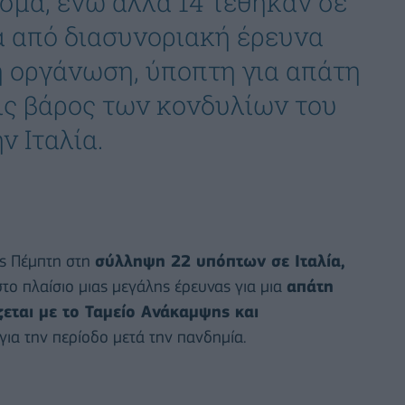
μα, ενώ άλλα 14 τέθηκαν σε
τά από διασυνοριακή έρευνα
 οργάνωση, ύποπτη για απάτη
ις βάρος των κονδυλίων του
ν Ιταλία.
ες Πέμπτη στη
σύλληψη 22 υπόπτων σε Ιταλία,
το πλαίσιο μιας μεγάλης έρευνας για μια
απάτη
εται με το Ταμείο Ανάκαμψης και
ια την περίοδο μετά την πανδημία.