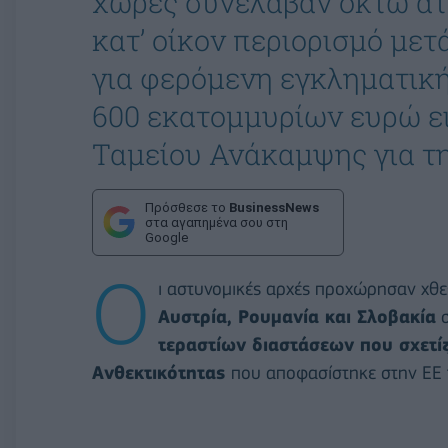
χώρες συνέλαβαν οκτώ άτο
κατ’ οίκον περιορισμό με
για φερόμενη εγκληματική
600 εκατομμυρίων ευρώ ε
Ταμείου Ανάκαμψης για τη
Πρόσθεσε το
BusinessNews
στα αγαπημένα σου στη
Google
Ο
ι αστυνομικές αρχές προχώρησαν χθ
Αυστρία, Ρουμανία και Σλοβακία
σ
τεραστίων διαστάσεων που σχετίζ
Ανθεκτικότητας
που αποφασίστηκε στην ΕΕ γ