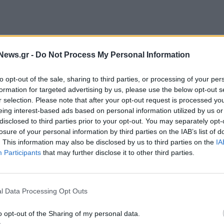
News.gr -
Do Not Process My Personal Information
to opt-out of the sale, sharing to third parties, or processing of your per
formation for targeted advertising by us, please use the below opt-out s
r selection. Please note that after your opt-out request is processed y
eing interest-based ads based on personal information utilized by us or
disclosed to third parties prior to your opt-out. You may separately opt-
losure of your personal information by third parties on the IAB’s list of
 της ΕΕ, 150 αξιωματικοί από αστυνομικές μονάδες
. This information may also be disclosed by us to third parties on the
IA
τέσσερις χώρες
συνέλαβαν οκτώ άτομα, ενώ άλλα
Participants
that may further disclose it to other third parties.
ά από διασυνοριακή έρευνα για φερόμενη
00 εκατομμυρίων ευρώ εις βάρος των
l Data Processing Opt Outs
ν Ιταλία.
o opt-out of the Sharing of my personal data.
 σπίτια και επιχειρήσεις
, όπου
κατάσχεσαν και