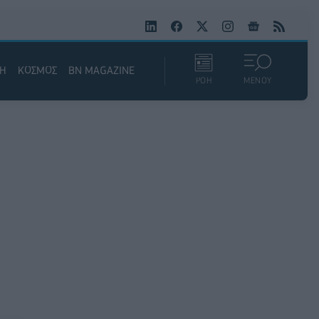
ΚΗ
ΚΟΣΜΟΣ
BN MAGAZINE
ΡΟΗ
ΜΕΝΟΥ