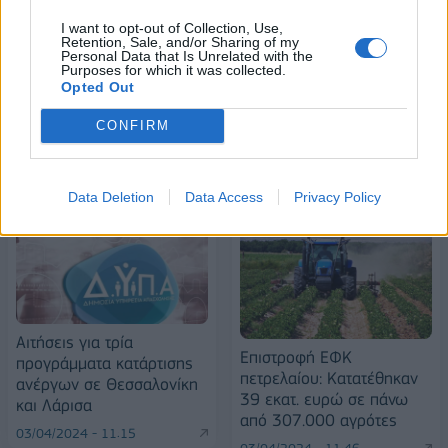
Alpha Bank: Για πρώτη φορά το Αρχαίο Θέατρο Επιδαύρου άνοιξε τις
I want to opt-out of Collection, Use,
πύλες του σε όλους
Retention, Sale, and/or Sharing of my
Personal Data that Is Unrelated with the
Purposes for which it was collected.
Opted Out
CONFIRM
ΠΕΡΙΣΣΌΤΕΡΑ ΣΕ ΑΥΤΉ ΤΗΝ ΚΑΤΗΓΟΡΊΑ
Data Deletion
Data Access
Privacy Policy
Αιτήσεις για τρία
Επιστροφή ΕΦΚ
προγράμματα κατάρτισης
πετρελαίου: Κατατέθηκαν
ανέργων σε Θεσσαλονίκη
39 εκατ. ευρώ σε πάνω
και Λάρισα
από 307.000 αγρότες
03/04/2024 - 11:15
03/04/2024 - 11:46