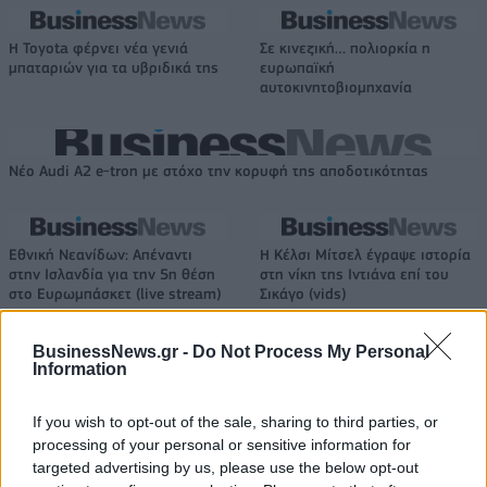
Η Toyota φέρνει νέα γενιά
Σε κινεζική… πολιορκία η
μπαταριών για τα υβριδικά της
ευρωπαϊκή
αυτοκινητοβιομηχανία
Νέο Audi A2 e-tron με στόχο την κορυφή της αποδοτικότητας
Εθνική Νεανίδων: Απέναντι
Η Κέλσι Μίτσελ έγραψε ιστορία
στην Ισλανδία για την 5η θέση
στη νίκη της Ιντιάνα επί του
στο Ευρωμπάσκετ (live stream)
Σικάγο (vids)
BusinessNews.gr -
Do Not Process My Personal
Information
Ελληνική Αναπτυξιακή Τράπεζα: Με «προίκα» 2 δισ. ευρώ ανοίγει
δρόμο για δάνεια έως 5 δισ. σε μικρομεσαίες
If you wish to opt-out of the sale, sharing to third parties, or
processing of your personal or sensitive information for
targeted advertising by us, please use the below opt-out