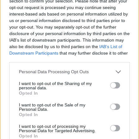
section to confirm your selection. Please note that after your
Β.Σ. Καρούλιας: Τζίρος 98,7
Deloitte Ελλάδος:
opt-out request is processed you may continue seeing
εκατ. ευρώ και αύξηση κερδών
Χρηματοοικονομικός
interest-based ads based on personal information utilized by
57% - Τα νέα στοιχήματα σε
σύμβουλος της ΔΕΗ για την
us or personal information disclosed to third parties prior to
low & non alcohol
είσοδο στην πολωνική αγορά
your opt-out. You may separately opt-out of the further
ενέργειας
disclosure of your personal information by third parties on the
IAB’s list of downstream participants. This information may
also be disclosed by us to third parties on the
IAB’s List of
Η Chery επενδύει 75 εκατ. δολάρια στην KG Mobility
Downstream Participants
that may further disclose it to other
third parties.
Personal Data Processing Opt Outs
Το FIAT 500 Hybrid τώρα από
Ατρόμητος και Novibet
18.990 ευρώ
συνεχίζουν μαζί: Ανανέωση της
I want to opt-out of the Sharing of my
συνεργασίας τους μέχρι το
personal data.
2028
Opted In
I want to opt-out of the Sale of my
Personal Data.
Opted In
18η συνεχόμενη χρονιά για τον ΟΤΕ στη διεθνή σειρά δεικτών
FTSE4Good
I want to opt-out of processing my
Personal Data for Targeted Advertising.
Opted In