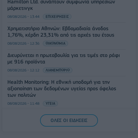
Hamilton Ltd. συνάπτουν συμφωνία υπηρεσιών
μάρκετινγκ
08/08/2026 - 13:44
ΕΠΙΧΕΙΡΗΣΕΙΣ
Χρηματιστήριο Αθηνών: Εβδομαδιαία άνοδος
1,76%, κέρδη 23,31% από τις αρχές του έτους
08/08/2026 - 12:36
ΟΙΚΟΝΟΜΙΑ
Διευρύνεται η πρωτοβουλία για τις τιμές στο ράφι
με 916 προϊόντα
08/08/2026 - 12:12
ΛΙΑΝΕΜΠΟΡΙΟ
Health Monitoring: Η εθνική υποδομή για την
αξιοποίηση των δεδομένων υγείας προς όφελος
των πολιτών
08/08/2026 - 11:48
ΥΓΕΙΑ
Ελληνική Αναπτυξιακή Τράπεζα: Με «προίκα» 2 δισ.
ΟΛΕΣ ΟΙ ΕΙΔΗΣΕΙΣ
ευρώ ανοίγει δρόμο για δάνεια έως 5 δισ. σε
μικρομεσαίες
08/08/2026 - 11:22
ΤΡΑΠΕΖΕΣ