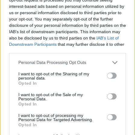
interest-based ads based on personal information utilized by
us or personal information disclosed to third parties prior to
your opt-out. You may separately opt-out of the further
Media: Με ενίσχυση 8 εκατ. ευρώ σε 451 επιχειρήσεις ξεκίνησε το
disclosure of your personal information by third parties on the
πρόγραμμα στήριξης- Κάλυψη εισφορών ΕΔΟΕΑΠ
IAB’s list of downstream participants. This information may
also be disclosed by us to third parties on the
IAB’s List of
Downstream Participants
that may further disclose it to other
Η Toyota φέρνει νέα γενιά
Σε κινεζική… πολιορκία η
third parties.
μπαταριών για τα υβριδικά της
ευρωπαϊκή
αυτοκινητοβιομηχανία
Personal Data Processing Opt Outs
I want to opt-out of the Sharing of my
personal data.
Opted In
Νέο Audi A2 e-tron με στόχο την κορυφή της αποδοτικότητας
I want to opt-out of the Sale of my
Personal Data.
Opted In
Εθνική Νεανίδων: Με τη
WNBA: Έκτη σερί νίκη για τους
Βουλγαρία για τις θέσεις 5-8
Ουάσινγκτον Μίστικς (vid)
I want to opt-out of processing my
του Ευρωμπάσκετ (live stream)
Personal Data for Targeted Advertising.
Opted In