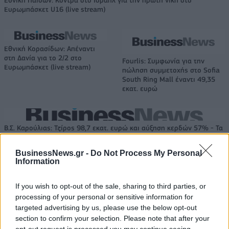
Ευρωμπάσκετ U16 (live stream)
Εθνική Κορασίδων: Απέναντι
στη Δανία για το 2/2 στο
Fourlis: Συμφωνία για την
Ευρωμπάσκετ (live stream)
πώληση συμμετοχής στο Sofia
South Ring Mall έναντι 49,35
εκατ. ευρώ
Β.Σ. Καρούλιας: Τζίρος 98,7 εκατ. ευρώ και αύξηση κερδών 57% - Τα
νέα στοιχήματα σε low & non alcohol
BusinessNews.gr -
Do Not Process My Personal
Information
ΣΚΑΪ: Ολοκληρώθηκε η θητεία
του Γρηγόρη Δημητριάδη - Ο
If you wish to opt-out of the sale, sharing to third parties, or
Deloitte Ελλάδος:
Γιάννης Αλαφούζος επιστρέφει
processing of your personal or sensitive information for
Χρηματοοικονομικός
στη θέση του CEO
σύμβουλος της ΔΕΗ για την
targeted advertising by us, please use the below opt-out
είσοδο στην πολωνική αγορά
section to confirm your selection. Please note that after your
ενέργειας
opt-out request is processed you may continue seeing