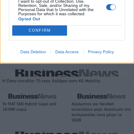
I want to opt-out of Collection, Use,
Retention, Sale, and/or Sharing of my
ΕΛΣΤΑΤ: Στο 3,4% υποχώρησε ο πληθωρισμός τον Ιούλιο
Personal Data that Is Unrelated with the
Purposes for which it was collected.
Opted Out
CONFIRM
Χρηματοδότηση 8 εκατ. ευρώ
Metlen: Ρεκόρ EBITDA στο α'
σε 843 μέσα ενημέρωσης-
εξάμηνο, στα 550 εκατ. ευρώ –
Ξεκίνησε το πενταετές
Καθαρά κέρδη 313 εκατ. ευρώ
Data Deletion
Data Access
Privacy Policy
πρόγραμμα ενίσχυσης του
Τύπου
Η Chery επενδύει 75 εκατ. δολάρια στην KG Mobility
Το FIAT 500 Hybrid τώρα από
Ατρόμητος και Novibet
18.990 ευρώ
συνεχίζουν μαζί: Ανανέωση της
συνεργασίας τους μέχρι το
2028