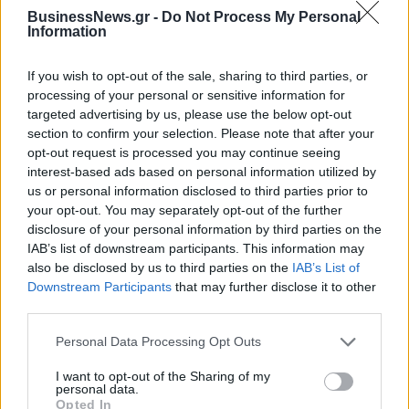
Νέο Audi A2 e-tron με στόχο
Η Chery επενδύει 75 εκατ.
BusinessNews.gr -
Do Not Process My Personal
την κορυφή της
δολάρια στην KG Mobility
Information
αποδοτικότητας
If you wish to opt-out of the sale, sharing to third parties, or
processing of your personal or sensitive information for
targeted advertising by us, please use the below opt-out
Το FIAT 500 Hybrid τώρα από 18.990 ευρώ
section to confirm your selection. Please note that after your
opt-out request is processed you may continue seeing
interest-based ads based on personal information utilized by
Θανάσης Σπανούλης: "Θα είμαι
Στους Ντένβερ Νάγκετς ο Λόνι
us or personal information disclosed to third parties prior to
χαρούμενος με ένα μετάλλιο"
Γουόκερ
your opt-out. You may separately opt-out of the further
disclosure of your personal information by third parties on the
IAB’s list of downstream participants. This information may
also be disclosed by us to third parties on the
IAB’s List of
Viohalco: Αυξημένος κατά 14% ο τζίρος στο α' εξάμηνο, στα 4,3 δισ.
Downstream Participants
that may further disclose it to other
ευρώ – Στα 446 εκατ. ευρώ τα EBITDA
third parties.
Personal Data Processing Opt Outs
I want to opt-out of the Sharing of my
ΥΠΕΘΟΟ: Νέες επενδύσεις 1
JUMBO: Αύξηση πωλήσεων 5%
personal data.
δισ. ευρώ ως το 2028 για την
το επτάμηνο του 2026
Opted In