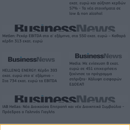
εκατ. ευρώ και αύξηση κερδών
57% - Τα νέα στοιχήματα σε
low & non alcohol
Metlen: Ρεκόρ EBITDA στο α' εξάμηνο, στα 550 εκατ. ευρώ – Καθαρά
κέρδη 313 εκατ. ευρώ
Media: Με ενίσχυση 8 εκατ.
ευρώ σε 451 επιχειρήσεις
HELLENiQ ENERGY: Κέρδη 393
ξεκίνησε το πρόγραμμα
εκατ. ευρώ στο α' εξάμηνο –
στήριξης- Κάλυψη εισφορών
Στα 734 εκατ. ευρώ τα EBITDA
ΕΔΟΕΑΠ
IAB Hellas: Νέα Διοικούσα Επιτροπή και νέο Διοικητικό Συμβούλιο -
Πρόεδρος ο Γαληνός Γιαγλής