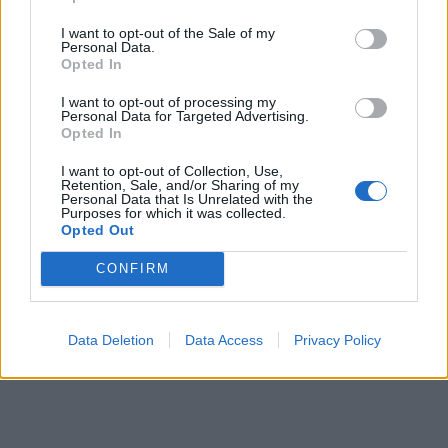
Ενέργεια
I want to opt-out of the Sale of my
Personal Data.
Opted In
Η συμφωνία Arval-Athlon αναδιαμορφώνει την αγορά leasing
I want to opt-out of processing my
Personal Data for Targeted Advertising.
Opted In
VW: Η δύσκολη εξίσωση της
Alpha Bank: Για πρώτη φορά το
I want to opt-out of Collection, Use,
αναδιάρθρωσης
Αρχαίο Θέατρο Επιδαύρου
Retention, Sale, and/or Sharing of my
άνοιξε τις πύλες του σε όλους
Personal Data that Is Unrelated with the
Purposes for which it was collected.
Opted Out
CONFIRM
ESG Report 2025: Πώς η ΑΒ Βασιλόπουλος μετατρέπει τη
βιωσιμότητα σε καθημερινή πράξη
Data Deletion
Data Access
Privacy Policy
Stoiximan: «Πού ήσουν;» στις μεγάλες στιγμές του Ολυμπιακού