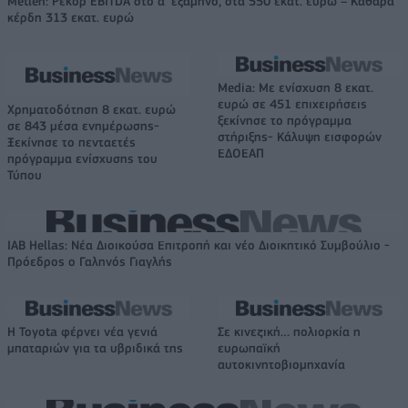
Metlen: Ρεκόρ EBITDA στο α' εξάμηνο, στα 550 εκατ. ευρώ – Καθαρά
κέρδη 313 εκατ. ευρώ
Media: Με ενίσχυση 8 εκατ.
ευρώ σε 451 επιχειρήσεις
Χρηματοδότηση 8 εκατ. ευρώ
ξεκίνησε το πρόγραμμα
σε 843 μέσα ενημέρωσης-
στήριξης- Κάλυψη εισφορών
Ξεκίνησε το πενταετές
ΕΔΟΕΑΠ
πρόγραμμα ενίσχυσης του
Τύπου
IAB Hellas: Νέα Διοικούσα Επιτροπή και νέο Διοικητικό Συμβούλιο -
Πρόεδρος ο Γαληνός Γιαγλής
Η Toyota φέρνει νέα γενιά
Σε κινεζική… πολιορκία η
μπαταριών για τα υβριδικά της
ευρωπαϊκή
αυτοκινητοβιομηχανία