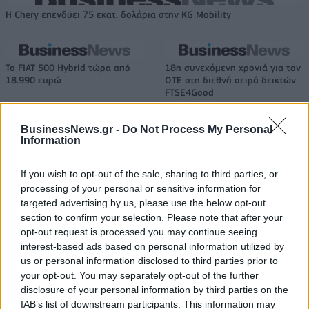
Η Chery επενδύει 75 εκατ. δολάρια στην KG Mobility
Το FIAT 500 Hybrid τώρα από
18η συνεχόμενη χρονιά για τον
18.990 ευρώ
ΟΤΕ στη διεθνή σειρά δεικτών
FTSE4Good
BusinessNews.gr -
Do Not Process My Personal
Information
Alpha Bank: Για πρώτη φορά το Αρχαίο Θέατρο Επιδαύρου άνοιξε τις
πύλες του σε όλους
If you wish to opt-out of the sale, sharing to third parties, or
processing of your personal or sensitive information for
targeted advertising by us, please use the below opt-out
ESG Report 2025: Πώς η ΑΒ Βασιλόπουλος μετατρέπει τη
section to confirm your selection. Please note that after your
βιωσιμότητα σε καθημερινή πράξη
opt-out request is processed you may continue seeing
interest-based ads based on personal information utilized by
us or personal information disclosed to third parties prior to
your opt-out. You may separately opt-out of the further
disclosure of your personal information by third parties on the
ΠΕΡΙΣΣΌΤΕΡΑ ΣΕ ΑΥΤΉ ΤΗΝ ΚΑΤΗΓΟΡΊΑ
IAB’s list of downstream participants. This information may