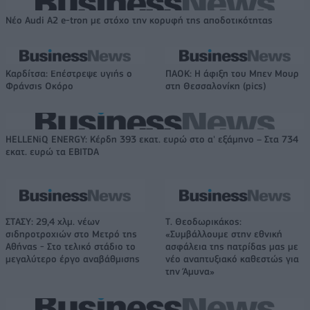
Νέο Audi A2 e-tron με στόχο την κορυφή της αποδοτικότητας
Καρδίτσα: Επέστρεψε υγιής ο
ΠΑΟΚ: Η άφιξη του Μπεν Μουρ
Φράνσις Οκόρο
στη Θεσσαλονίκη (pics)
HELLENiQ ENERGY: Κέρδη 393 εκατ. ευρώ στο α' εξάμηνο – Στα 734
εκατ. ευρώ τα EBITDA
ΣΤΑΣΥ: 29,4 χλμ. νέων
Τ. Θεοδωρικάκος:
σιδηροτροχιών στο Μετρό της
«Συμβάλλουμε στην εθνική
Αθήνας - Στο τελικό στάδιο το
ασφάλεια της πατρίδας μας με
μεγαλύτερο έργο αναβάθμισης
νέο αναπτυξιακό καθεστώς για
την Άμυνα»