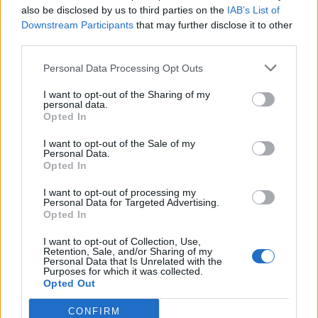
also be disclosed by us to third parties on the
IAB’s List of
Downstream Participants
that may further disclose it to other
third parties.
Personal Data Processing Opt Outs
I want to opt-out of the Sharing of my
personal data.
Opted In
Χρηματιστήριο: Οριακή
Ευρωαγορές: Υποτονικό
I want to opt-out of the Sale of my
άνοδος 0,02% με τον
κλίμα με μικρές απώλειες
Personal Data.
Γενικό Δείκτη στις 1.427
στην έναρξη των
Opted In
μονάδες
συναλλαγών
I want to opt-out of processing my
11/03/2024 - 11:13
11/03/2024 - 10:48
Personal Data for Targeted Advertising.
Opted In
I want to opt-out of Collection, Use,
Retention, Sale, and/or Sharing of my
Personal Data that Is Unrelated with the
Purposes for which it was collected.
Opted Out
CONFIRM