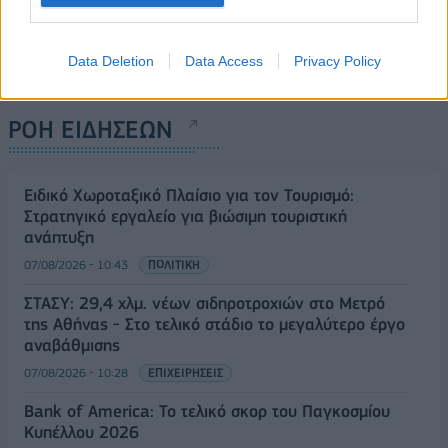
Data Deletion
Data Access
Privacy Policy
ΡΟΗ ΕΙΔΗΣΕΩΝ
Ειδικό Χωροταξικό Πλαίσιο για τον Τουρισμό:
Στρατηγικό εργαλείο για βιώσιμη τουριστική
ανάπτυξη
07/08/2026 - 10:43
ΠΟΛΙΤΙΚΗ
ΣΤΑΣΥ: 29,4 χλμ. νέων σιδηροτροχιών στο Μετρό
της Αθήνας - Στο τελικό στάδιο το μεγαλύτερο έργο
αναβάθμισης
07/08/2026 - 10:28
ΕΠΙΧΕΙΡΗΣΕΙΣ
Bank of America: Το τελικό σκορ του Παγκοσμίου
Κυπέλλου 2026