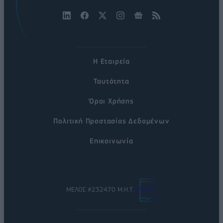
Η Εταιρεία
Ταυτότητα
Όροι Χρήσης
Πολιτική Προστασίας Δεδομένων
Επικοινωνία
ΜΕΛΟΣ #232470 Μ.Η.Τ.