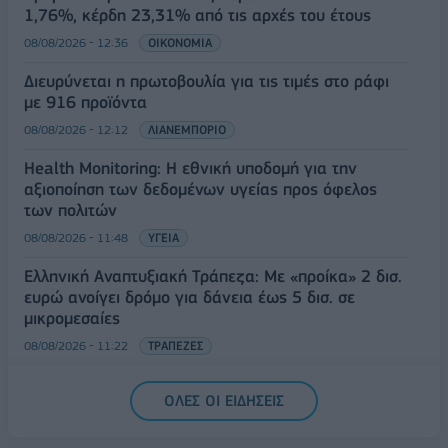
1,76%, κέρδη 23,31% από τις αρχές του έτους
08/08/2026 - 12:36
ΟΙΚΟΝΟΜΙΑ
Διευρύνεται η πρωτοβουλία για τις τιμές στο ράφι
με 916 προϊόντα
08/08/2026 - 12:12
ΛΙΑΝΕΜΠΟΡΙΟ
Health Monitoring: Η εθνική υποδομή για την
αξιοποίηση των δεδομένων υγείας προς όφελος
των πολιτών
08/08/2026 - 11:48
ΥΓΕΙΑ
Ελληνική Αναπτυξιακή Τράπεζα: Με «προίκα» 2 δισ.
ευρώ ανοίγει δρόμο για δάνεια έως 5 δισ. σε
μικρομεσαίες
08/08/2026 - 11:22
ΤΡΑΠΕΖΕΣ
5G παντού, 6G στον ορίζοντα: Πού βρίσκεται η
ΟΛΕΣ ΟΙ ΕΙΔΗΣΕΙΣ
Ελλάδα στη μεγάλη τεχνολογική μετάβαση
08/08/2026 - 10:54
ΤΕΧΝΟΛΟΓΙΑ