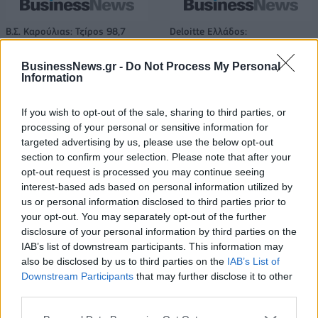
Β.Σ. Καρούλιας: Τζίρος 98,7
Deloitte Ελλάδος:
εκατ. ευρώ και αύξηση κερδών
Χρηματοοικονομικός
57% - Τα νέα στοιχήματα σε
σύμβουλος της ΔΕΗ για την
BusinessNews.gr -
Do Not Process My Personal
low & non alcohol
είσοδο στην πολωνική αγορά
Information
ενέργειας
If you wish to opt-out of the sale, sharing to third parties, or
processing of your personal or sensitive information for
Η Chery επενδύει 75 εκατ. δολάρια στην KG Mobility
targeted advertising by us, please use the below opt-out
section to confirm your selection. Please note that after your
opt-out request is processed you may continue seeing
interest-based ads based on personal information utilized by
Το FIAT 500 Hybrid τώρα από
Ατρόμητος και Novibet
us or personal information disclosed to third parties prior to
18.990 ευρώ
συνεχίζουν μαζί: Ανανέωση της
your opt-out. You may separately opt-out of the further
συνεργασίας τους μέχρι το
2028
disclosure of your personal information by third parties on the
IAB’s list of downstream participants. This information may
also be disclosed by us to third parties on the
IAB’s List of
Downstream Participants
that may further disclose it to other
18η συνεχόμενη χρονιά για τον ΟΤΕ στη διεθνή σειρά δεικτών
third parties.
FTSE4Good