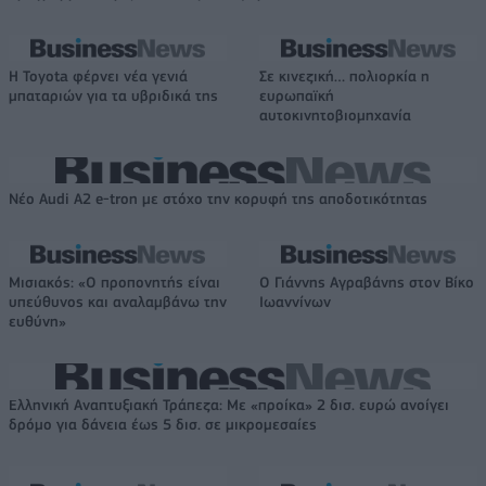
Η Toyota φέρνει νέα γενιά
Σε κινεζική… πολιορκία η
μπαταριών για τα υβριδικά της
ευρωπαϊκή
αυτοκινητοβιομηχανία
Νέο Audi A2 e-tron με στόχο την κορυφή της αποδοτικότητας
Μισιακός: «Ο προπονητής είναι
Ο Γιάννης Αγραβάνης στον Βίκο
υπεύθυνος και αναλαμβάνω την
Ιωαννίνων
ευθύνη»
Ελληνική Αναπτυξιακή Τράπεζα: Με «προίκα» 2 δισ. ευρώ ανοίγει
δρόμο για δάνεια έως 5 δισ. σε μικρομεσαίες