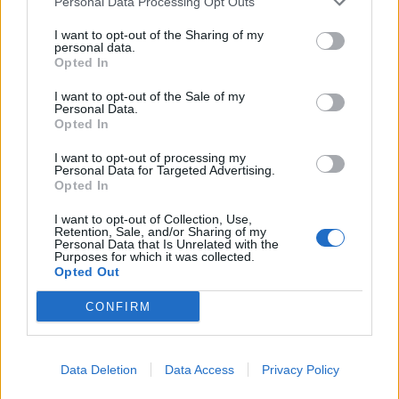
Personal Data Processing Opt Outs
I want to opt-out of the Sharing of my
Alpha Bank: Για πρώτη φορά το Αρχαίο Θέατρο Επιδαύρου άνοιξε τις
personal data.
πύλες του σε όλους
Opted In
I want to opt-out of the Sale of my
Personal Data.
Opted In
I want to opt-out of processing my
ΠΕΡΙΣΣΌΤΕΡΑ ΣΕ ΑΥΤΉ ΤΗΝ ΚΑΤΗΓΟΡΊΑ
Personal Data for Targeted Advertising.
Opted In
I want to opt-out of Collection, Use,
Retention, Sale, and/or Sharing of my
Personal Data that Is Unrelated with the
Purposes for which it was collected.
Opted Out
CONFIRM
ΤΕΕ - Στασινός για εκτός
Ευρωαγορές: Με οριακές
σχεδίου δόμηση: Ένα
απώλειες η έναρξη των
εκατομμύριο Έλληνες δεν
Data Deletion
Data Access
Privacy Policy
συναλλαγών
θα μπορούν να χτίσουν