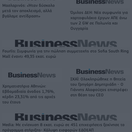
Μασλαρινός: «Ήταν δύσκολο
μετά τον αποκλεισμό, αλλά
Όμιλος ΔΕΗ: Νέα συμφωνία για
βγάλαμε αντίδραση»
χαρτοφυλάκιο έργων ΑΠΕ άνω
των 2 GW σε Πολωνία και
Ουγγαρία
Fourlis: Συμφωνία για την πώληση συμμετοχής στο Sofia South Ring
Mall έναντι 49,35 εκατ. ευρώ
ΣΚΑΪ: Ολοκληρώθηκε η θητεία
του Γρηγόρη Δημητριάδη - Ο
Χρηματιστήριο Αθηνών:
Γιάννης Αλαφούζος επιστρέφει
Εβδομαδιαία άνοδος 1,76%,
στη θέση του CEO
κέρδη 23,31% από τις αρχές
του έτους
Media: Με ενίσχυση 8 εκατ. ευρώ σε 451 επιχειρήσεις ξεκίνησε το
πρόγραμμα στήριξης- Κάλυψη εισφορών ΕΔΟΕΑΠ