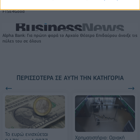
18η συνεχόμενη χρονιά για τον ΟΤΕ στη διεθνή σειρά δεικτών
FTSE4Good
Alpha Bank: Για πρώτη φορά το Αρχαίο Θέατρο Επιδαύρου άνοιξε τις
πύλες του σε όλους
ΠΕΡΙΣΣΌΤΕΡΑ ΣΕ ΑΥΤΉ ΤΗΝ ΚΑΤΗΓΟΡΊΑ
Το ευρώ ενισχύεται
Χρηματιστήριο: Οριακή