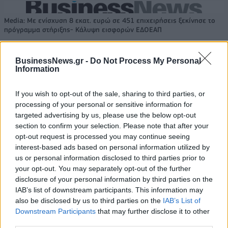
Media: Με ενίσχυση 8 εκατ. ευρώ σε 451 επιχειρήσεις ξεκίνησε το
πρόγραμμα στήριξης- Κάλυψη εισφορών ΕΔΟΕΑΠ
BusinessNews.gr -
Do Not Process My Personal
Η Toyota φέρνει νέα γενιά
Σε κινεζική… πολιορκία η
Information
μπαταριών για τα υβριδικά της
ευρωπαϊκή
αυτοκινητοβιομηχανία
If you wish to opt-out of the sale, sharing to third parties, or
processing of your personal or sensitive information for
targeted advertising by us, please use the below opt-out
section to confirm your selection. Please note that after your
Νέο Audi A2 e-tron με στόχο την κορυφή της αποδοτικότητας
opt-out request is processed you may continue seeing
interest-based ads based on personal information utilized by
us or personal information disclosed to third parties prior to
Εθνική Νεανίδων: Απέναντι
Εφές: Χωρίς Παπαγιάννη στην
your opt-out. You may separately opt-out of the further
στην Ισλανδία για την 5η θέση
έναρξη της σεζόν
disclosure of your personal information by third parties on the
στο Ευρωμπάσκετ (live stream)
IAB’s list of downstream participants. This information may
also be disclosed by us to third parties on the
IAB’s List of
Downstream Participants
that may further disclose it to other
third parties.
Ελληνική Αναπτυξιακή Τράπεζα: Με «προίκα» 2 δισ. ευρώ ανοίγει