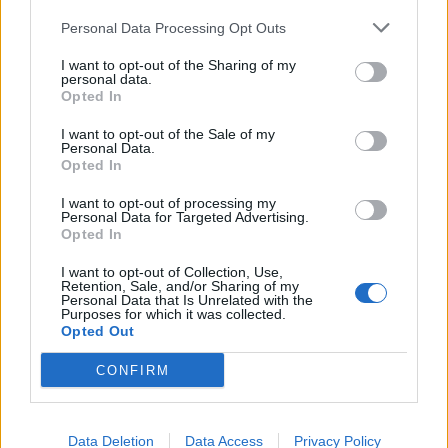
δρόμο για δάνεια έως 5 δισ. σε μικρομεσαίες
Personal Data Processing Opt Outs
I want to opt-out of the Sharing of my
personal data.
Opted In
Β.Σ. Καρούλιας: Τζίρος 98,7
Deloitte Ελλάδος:
εκατ. ευρώ και αύξηση κερδών
Χρηματοοικονομικός
I want to opt-out of the Sale of my
57% - Τα νέα στοιχήματα σε
σύμβουλος της ΔΕΗ για την
Personal Data.
low & non alcohol
είσοδο στην πολωνική αγορά
Opted In
ενέργειας
I want to opt-out of processing my
Personal Data for Targeted Advertising.
Opted In
Η Chery επενδύει 75 εκατ. δολάρια στην KG Mobility
I want to opt-out of Collection, Use,
Retention, Sale, and/or Sharing of my
Personal Data that Is Unrelated with the
Purposes for which it was collected.
Opted Out
Το FIAT 500 Hybrid τώρα από
Ατρόμητος και Novibet
18.990 ευρώ
συνεχίζουν μαζί: Ανανέωση της
CONFIRM
συνεργασίας τους μέχρι το
2028
Data Deletion
Data Access
Privacy Policy