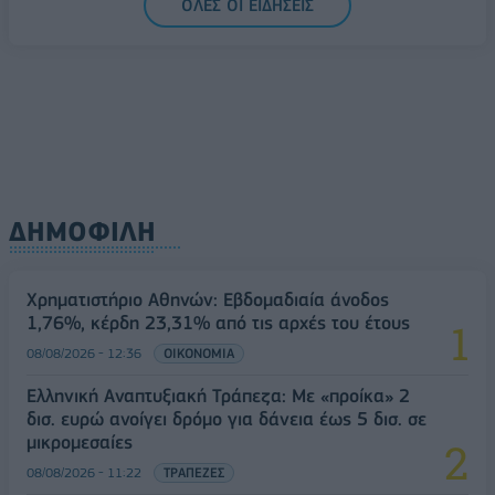
ΟΛΕΣ ΟΙ ΕΙΔΗΣΕΙΣ
Διευρύνεται η πρωτοβουλία για τις τιμές στο ράφι
με 916 προϊόντα
08/08/2026 - 12:12
ΛΙΑΝΕΜΠΟΡΙΟ
ΔΗΜΟΦΙΛΗ
Χρηματιστήριο Αθηνών: Εβδομαδιαία άνοδος
1,76%, κέρδη 23,31% από τις αρχές του έτους
08/08/2026 - 12:36
ΟΙΚΟΝΟΜΙΑ
Ελληνική Αναπτυξιακή Τράπεζα: Με «προίκα» 2
δισ. ευρώ ανοίγει δρόμο για δάνεια έως 5 δισ. σε
μικρομεσαίες
08/08/2026 - 11:22
ΤΡΑΠΕΖΕΣ