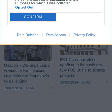
Purposes for which it was collected.
Opted Out
CONFIRM
ΠΕΡΙΣΣΌΤΕΡΑ ΣΕ ΑΥΤΉ ΤΗΝ ΚΑΤΗΓΟΡΊΑ
Data Deletion
Data Access
Privacy Policy
ΕΣΠ: Να παραταθεί η
προθεσμία διασύνδεσης
Μείωση 7,2% σημείωσε ο
των POS με τις ταμειακές
γενικός δείκτης κύκλου
μηχανές
εργασιών στη βιομηχανία
το Δεκέμβριο
20/02/2024 - 15:02
20/02/2024 - 12:56