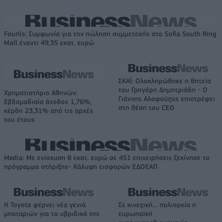
Fourlis: Συμφωνία για την πώληση συμμετοχής στο Sofia South Ring
Mall έναντι 49,35 εκατ. ευρώ
ΣΚΑΪ: Ολοκληρώθηκε η θητεία
του Γρηγόρη Δημητριάδη - Ο
Χρηματιστήριο Αθηνών:
Γιάννης Αλαφούζος επιστρέφει
Εβδομαδιαία άνοδος 1,76%,
στη θέση του CEO
κέρδη 23,31% από τις αρχές
του έτους
Media: Με ενίσχυση 8 εκατ. ευρώ σε 451 επιχειρήσεις ξεκίνησε το
πρόγραμμα στήριξης- Κάλυψη εισφορών ΕΔΟΕΑΠ
Η Toyota φέρνει νέα γενιά
Σε κινεζική… πολιορκία η
μπαταριών για τα υβριδικά της
ευρωπαϊκή