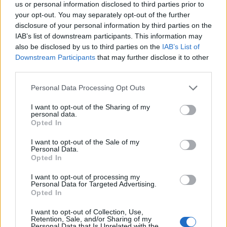
us or personal information disclosed to third parties prior to
ενέργειας
your opt-out. You may separately opt-out of the further
disclosure of your personal information by third parties on the
IAB’s list of downstream participants. This information may
Η Chery επενδύει 75 εκατ. δολάρια στην KG Mobility
also be disclosed by us to third parties on the
IAB’s List of
Downstream Participants
that may further disclose it to other
third parties.
Το FIAT 500 Hybrid τώρα από
Ατρόμητος και Novibet
Personal Data Processing Opt Outs
18.990 ευρώ
συνεχίζουν μαζί: Ανανέωση της
συνεργασίας τους μέχρι το
I want to opt-out of the Sharing of my
2028
personal data.
Opted In
I want to opt-out of the Sale of my
Personal Data.
18η συνεχόμενη χρονιά για τον ΟΤΕ στη διεθνή σειρά δεικτών
Opted In
FTSE4Good
I want to opt-out of processing my
Personal Data for Targeted Advertising.
Opted In
Alpha Bank: Για πρώτη φορά το Αρχαίο Θέατρο Επιδαύρου άνοιξε τις
πύλες του σε όλους
I want to opt-out of Collection, Use,
Retention, Sale, and/or Sharing of my
Personal Data that Is Unrelated with the