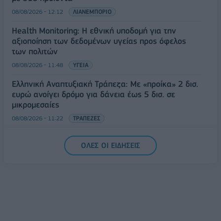
08/08/2026 - 12:12
ΛΙΑΝΕΜΠΟΡΙΟ
Health Monitoring: Η εθνική υποδομή για την
αξιοποίηση των δεδομένων υγείας προς όφελος
των πολιτών
08/08/2026 - 11:48
ΥΓΕΙΑ
Ελληνική Αναπτυξιακή Τράπεζα: Με «προίκα» 2 δισ.
ευρώ ανοίγει δρόμο για δάνεια έως 5 δισ. σε
μικρομεσαίες
08/08/2026 - 11:22
ΤΡΑΠΕΖΕΣ
5G παντού, 6G στον ορίζοντα: Πού βρίσκεται η
ΟΛΕΣ ΟΙ ΕΙΔΗΣΕΙΣ
Ελλάδα στη μεγάλη τεχνολογική μετάβαση
08/08/2026 - 10:54
ΤΕΧΝΟΛΟΓΙΑ