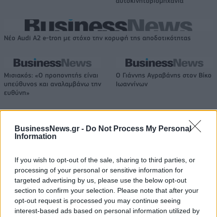
αυτοκινητοβιομηχανία
Νέο Audi A2 e-tron με στόχο την κορυφή της αποδοτικότητας
Μισιακός: «Ο προπονητής είναι
Ο Γιάννης Αγραβάνης στον Βίκο
υπεύθυνος και αναλαμβάνω την
Ιωαννίνων
ευθύνη»
BusinessNews.gr -
Do Not Process My Personal
Ελληνική Αναπτυξιακή Τράπεζα: Με «προίκα» 2 δισ. ευρώ ανοίγει
Information
δρόμο για δάνεια έως 5 δισ. σε μικρομεσαίες
If you wish to opt-out of the sale, sharing to third parties, or
processing of your personal or sensitive information for
targeted advertising by us, please use the below opt-out
Β.Σ. Καρούλιας: Τζίρος 98,7
Deloitte Ελλάδος:
section to confirm your selection. Please note that after your
εκατ. ευρώ και αύξηση κερδών
Χρηματοοικονομικός
opt-out request is processed you may continue seeing
57% - Τα νέα στοιχήματα σε
σύμβουλος της ΔΕΗ για την
interest-based ads based on personal information utilized by
low & non alcohol
είσοδο στην πολωνική αγορά