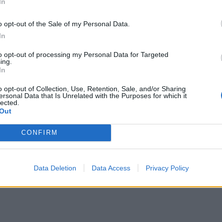
In
 λειτουργία των επιχειρήσεων και μειωμένη
πτώσεις.
o opt-out of the Sale of my Personal Data.
In
 όγκου
to opt-out of processing my Personal Data for Targeted
ing.
του κλάδου (βλ. σχήμα 1), καταγράφεται μεγάλο
In
ν ότι η αξία των πωλήσεων του κλάδου θα αυξηθεί
o opt-out of Collection, Use, Retention, Sale, and/or Sharing
ούμενη μέτρηση), με ένα μικρό ποσοστό 15% οι
ersonal Data that Is Unrelated with the Purposes for which it
lected.
Μεσοσταθμικά τα στελέχη που συμμετείχαν στην
Out
ς τάξης του 1,6% στις πωλήσεις το εξάμηνο
ο ίδιο εξάμηνο του 2023.
CONFIRM
Data Deletion
Data Access
Privacy Policy