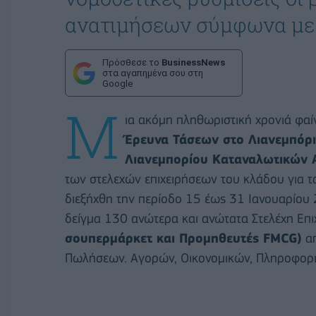
ανατιμήσεων σύμφωνα με 
Πρόσθεσε το
BusinessNews
στα αγαπημένα σου στη
Google
Μ
ια ακόμη πληθωριστική χρονιά φαί
Έρευνα Τάσεων στο Λιανεμπόρι
Λιανεμπορίου Καταναλωτικών 
των στελεχών επιχειρήσεων του κλάδου για τα
διεξήχθη την περίοδο 15 έως 31 Ιανουαρίου
δείγμα 130 ανώτερα και ανώτατα Στελέχη Επ
σουπερμάρκετ και Προμηθευτές FMCG)
απ
Πωλήσεων. Αγορών, Οικονομικών, Πληροφορι