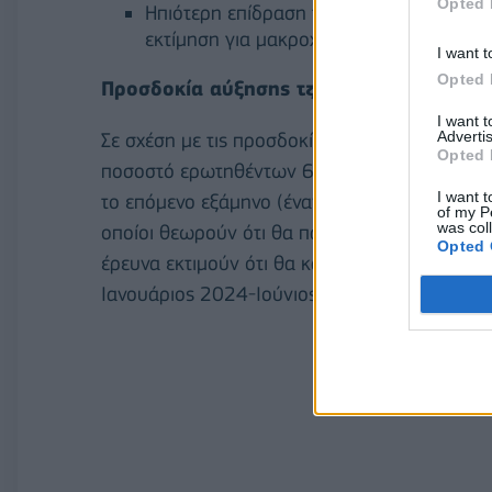
Opted 
Ηπιότερη επίδραση των ανατιμήσεων στη
εκτίμηση για μακροχρόνιες αρνητικές επι
I want t
Opted 
Προσδοκία αύξησης τζίρου αλλά μείωση
I want 
Advertis
Σε σχέση με τις προσδοκίες για τις πωλήσεις 
Opted 
ποσοστό ερωτηθέντων 62% οι οποίοι θεωρού
I want t
το επόμενο εξάμηνο (έναντι 80% στην προηγ
of my P
was col
οποίοι θεωρούν ότι θα παρουσιάσει μείωση. 
Opted 
έρευνα εκτιμούν ότι θα καταγραφεί αύξηση τη
Ιανουάριος 2024-Ιούνιος 2024 σε σχέση με τ