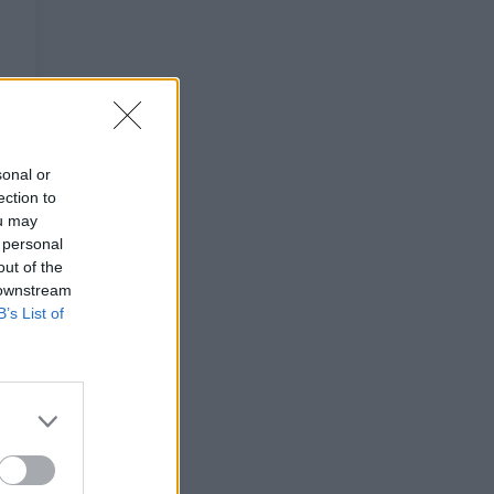
sonal or
ection to
ou may
 personal
out of the
 downstream
B’s List of