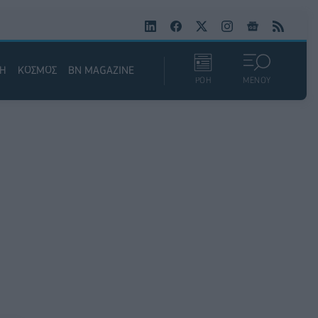
ΚΗ
ΚΟΣΜΟΣ
BN MAGAZINE
ΡΟΗ
ΜΕΝΟΥ