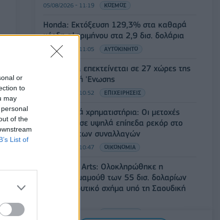
05/08/2026 - 11:19
ΚΟΣΜΟΣ
Honda: Εκτόξευση 129,3% στα καθαρά
κέρδη α’ τριμήνου στα 2,9 δισ. δολάρια
05/08/2026 - 11:05
ΑΥΤΟΚΙΝΗΤΟ
Η Vendora επεκτείνεται σε 27 χώρες της
sonal or
Ευρωπαϊκή 'Ενωσης
ection to
05/08/2026 - 10:52
ΕΠΙΧΕΙΡΗΣΕΙΣ
ou may
 personal
Ευρωπαϊκά χρηματιστήρια: Οι μετοχές
out of the
κινούνται σε υψηλά επίπεδα ρεκόρ στο
 downstream
ξεκίνημα των συναλλαγών
B’s List of
05/08/2026 - 10:47
ΟΙΚΟΝΟΜΙΑ
Electronic Arts: Ολοκληρώθηκε η
εξαγορά-μαμούθ των 55 δισ. δολαρίων
από επενδυτικό σχήμα υπό τη Σαουδική
Αραβία
05/08/2026 - 10:41
ΤΕΧΝΟΛΟΓΙΑ