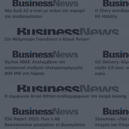
Νέο Audi A2 e-tron με στόχο την κορυφή
Η Chery επενδύει
της αποδοτικότητας
KG Mobility
Στη Μέλμπουρν Γιουνάιτεντ ο Κόουλ Άντονι!
Όμιλος ΑΒΑΞ: Αναλαμβάνει την
GO Delivery: Άλμ
κατασκευή σταθμού ηλεκτροπαραγωγής
κέρδη 5,9 εκατ. 
800 MW στη Λάρισα
ευρώ
Η συμφωνία Arval-Athlon αναδιαμορφώνει την αγορά leasing
ESG Report 2025: Πώς η ΑΒ
Stoiximan: «Πού 
Βασιλόπουλος μετατρέπει τη βιωσιμότητα
στιγμές του Ολυ