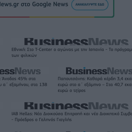
Εθνική: Στο T-Center ο αγώνας με την Ισπανία - Το πρόγρα
των φιλικών
s: Άνοδος 45% στα
Παπουτσάνης: Καθαρά κέρδη 3,4 εκα
υ α΄ εξαμήνου, στα 138
ευρώ στο α΄ εξάμηνο – Στα 40,7 εκα
ευρώ ο τζίρος
IAB Hellas: Νέα Διοικούσα Επιτροπή και νέο Διοικητικό Συμβ
- Πρόεδρος ο Γαληνός Γιαγλής