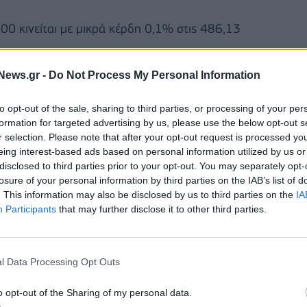
00 κινείται με μικρά κέρδη 0,1% στις 486,13
News.gr -
Do Not Process My Personal Information
04 μονάδες, ο γαλλικός CAC 40 ενισχύεται επίσης
ός FTSE 100 σημειώνει άνοδο 0,3% στις 7.649,82
to opt-out of the sale, sharing to third parties, or processing of your per
formation for targeted advertising by us, please use the below opt-out s
r selection. Please note that after your opt-out request is processed y
ισπανικός IBEX 35 σημειώνουν άνοδο 0,4%.
eing interest-based ads based on personal information utilized by us or
disclosed to third parties prior to your opt-out. You may separately opt-
losure of your personal information by third parties on the IAB’s list of
. This information may also be disclosed by us to third parties on the
IA
Participants
that may further disclose it to other third parties.
l Data Processing Opt Outs
o opt-out of the Sharing of my personal data.