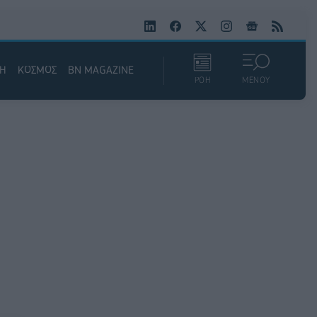
ΚΗ
ΚΟΣΜΟΣ
BN MAGAZINE
ΡΟΗ
ΜΕΝΟΥ