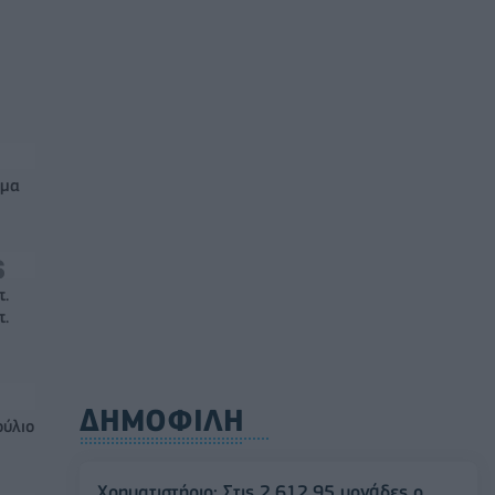
μμα
τ.
τ.
ΔΗΜΟΦΙΛΗ
ούλιο
Χρηματιστήριο: Στις 2.612,95 μονάδες ο