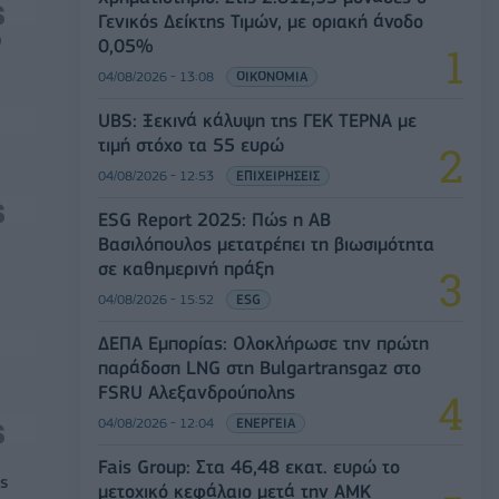
Γενικός Δείκτης Τιμών, με οριακή άνοδο
0
0,05%
04/08/2026 - 13:08
ΟΙΚΟΝΟΜΙΑ
UBS: Ξεκινά κάλυψη της ΓΕΚ ΤΕΡΝΑ με
τιμή στόχο τα 55 ευρώ
04/08/2026 - 12:53
ΕΠΙΧΕΙΡΗΣΕΙΣ
ESG Report 2025: Πώς η ΑΒ
Βασιλόπουλος μετατρέπει τη βιωσιμότητα
σε καθημερινή πράξη
04/08/2026 - 15:52
ESG
ΔΕΠΑ Εμπορίας: Ολοκλήρωσε την πρώτη
παράδοση LNG στη Bulgartransgaz στο
FSRU Αλεξανδρούπολης
04/08/2026 - 12:04
ΕΝΕΡΓΕΙΑ
Fais Group: Στα 46,48 εκατ. ευρώ το
ς
μετοχικό κεφάλαιο μετά την ΑΜΚ