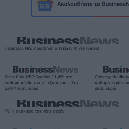
Περιστέρι: Νέα προσθήκη ο Τζέιλεν Φιντς (video)
Coca-Cola HBC: Άνοδος 11,4% στα
Cenergy Holding
καθαρά κέρδη του α΄ εξαμήνου – Στα
καθαρά κέρδη το
524,4 εκατ. ευρώ
εκατ. ευρώ
TV: Η σκακιέρα της νέας σεζόν