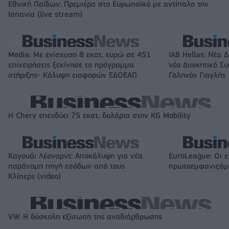
Εθνική Παίδων: Πρεμιέρα στο Ευρωπαϊκό με αντίπαλο την
Ισπανία (live stream)
Media: Με ενίσχυση 8 εκατ. ευρώ σε 451
IAB Hellas: Νέα 
επιχειρήσεις ξεκίνησε το πρόγραμμα
νέο Διοικητικό Σ
στήριξης- Κάλυψη εισφορών ΕΔΟΕΑΠ
Γαληνός Γιαγλής
Η Chery επενδύει 75 εκατ. δολάρια στην KG Mobility
Καγουάι Λέοναρντ: Αποκάλυψη για νέα
EuroLeague: Οι 
παράνομη πηγή εσόδων από τους
πρωτοεμφανιζόμ
Κλίπερς (video)
VW: Η δύσκολη εξίσωση της αναδιάρθρωσης