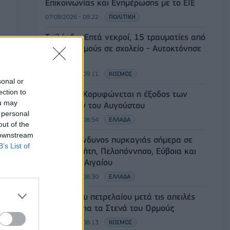
Επικοινωνίας και Ενημέρωσης με το ΕΙΕ
07/08/2026 - 09:22
ΠΟΛΙΤΙΚΗ
Ταϊλάνδη: Επτά νεκροί, 15 τραυματίες από
πυροβολισμούς σε σχολείο - Αυτοκτόνησε
ο δράστης
07/08/2026 - 09:11
ΚΟΣΜΟΣ
sonal or
ection to
Πειραιάς: Κορυφώνεται η έξοδος των
ou may
αδειούχων του Αυγούστου
 personal
07/08/2026 - 08:54
ΕΛΛΑΔΑ
out of the
 downstream
Υψηλός κίνδυνος πυρκαγιάς σήμερα σε
B’s List of
Αττική, Κρήτη, Πελοπόννησο, Εύβοια και
νησιά του Αιγαίου
07/08/2026 - 08:30
ΕΛΛΑΔΑ
Άνοδος του πετρελαίου μετά τις απειλές
του Ιράν για τα Στενά του Ορμούζ
07/08/2026 - 08:13
ΚΟΣΜΟΣ