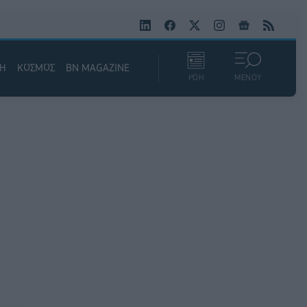
ΚΗ
ΚΟΣΜΟΣ
BN MAGAZINE
ΡΟΗ
ΜΕΝΟΥ