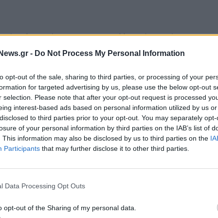
κού Κολοσσού NTT Data στην ελληνική αγορά».
ου στα μέσα κοινωνικής δικτύωσης ο υφυπουργός
News.gr -
Do Not Process My Personal Information
ε αφορμή τη δεξίωση για τα εγκαίνια των νέων
to opt-out of the sale, sharing to third parties, or processing of your per
ποία παραβρέθηκε και την οποία οργάνωσε η
formation for targeted advertising by us, please use the below opt-out s
r selection. Please note that after your opt-out request is processed y
eing interest-based ads based on personal information utilized by us or
disclosed to third parties prior to your opt-out. You may separately opt-
losure of your personal information by third parties on the IAB’s list of
. This information may also be disclosed by us to third parties on the
IA
Participants
that may further disclose it to other third parties.
l Data Processing Opt Outs
o opt-out of the Sharing of my personal data.