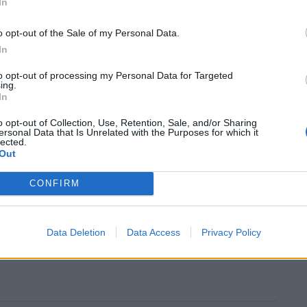
In
o opt-out of the Sale of my Personal Data.
In
 Εμπιστοσύνης του Ιαπωνικού Κολοσσού NTT Data
to opt-out of processing my Personal Data for Targeted
κής Εταιρείας Πληροφορικής NTT Data στην Ελλάδα
ing.
In
ια ψήφο εμπιστοσύνης για την ελληνική οικονομία. Η
βληματικής σημασίας, καθώς συμβάλλει στην
o opt-out of Collection, Use, Retention, Sale, and/or Sharing
ersonal Data that Is Unrelated with the Purposes for which it
αξύ Ελλάδας και Ιαπωνίας, δίνοντας το παράδειγμα
lected.
Out
στευτούν και να επενδύσουν στην Ελλάδα. Η
 η συνεργασία με μια χώρα με καινοτόμο
CONFIRM
μοιβαία και τις δύο πλευρές. Το θετικό νέο της
 για τις μεγάλες εταιρείες τεχνολογίας. Είναι ευχή
Data Deletion
Data Access
Privacy Policy