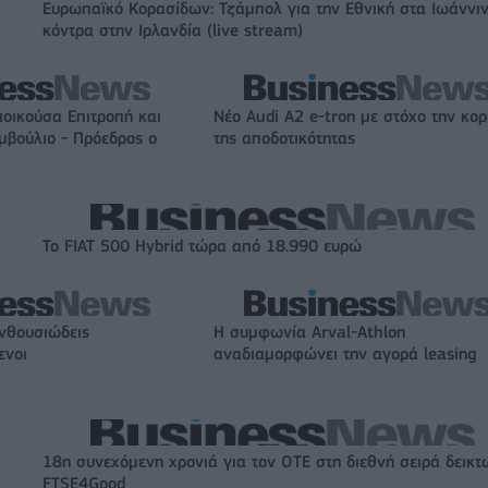
Ευρωπαϊκό Κορασίδων: Τζάμπολ για την Εθνική στα Ιωάννι
κόντρα στην Ιρλανδία (live stream)
Διοικούσα Επιτροπή και
Νέο Audi A2 e-tron με στόχο την κο
υμβούλιο - Πρόεδρος ο
της αποδοτικότητας
Το FIAT 500 Hybrid τώρα από 18.990 ευρώ
ενθουσιώδεις
Η συμφωνία Arval-Athlon
ενοι
αναδιαμορφώνει την αγορά leasing
18η συνεχόμενη χρονιά για τον ΟΤΕ στη διεθνή σειρά δεικτ
FTSE4Good