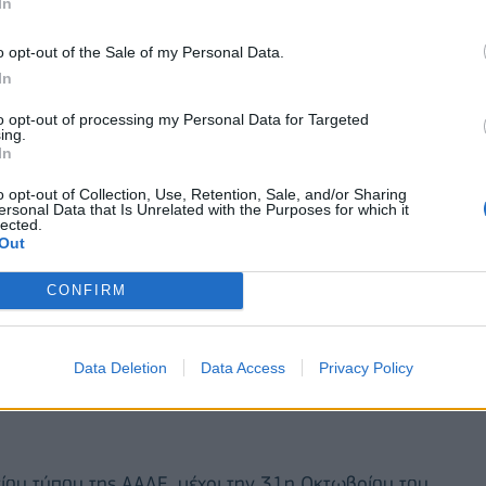
In
o opt-out of the Sale of my Personal Data.
In
to opt-out of processing my Personal Data for Targeted
ing.
In
o opt-out of Collection, Use, Retention, Sale, and/or Sharing
ersonal Data that Is Unrelated with the Purposes for which it
lected.
Out
CONFIRM
Data Deletion
Data Access
Privacy Policy
ίου τύπου της ΑΑΔΕ, μέχρι την 31η Οκτωβρίου του