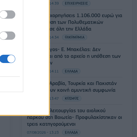
07/08/2026 - 14:39
ΕΠΙΧΕΙΡΗΣΕΙΣ
ΥΠΠΟ: Επιχορηγήσεις 1.106.000 ευρώ για
την ενίσχυση των Πολυθεματικών
Φεστιβάλ σε όλη την Ελλάδα
07/08/2026 - 14:34
ΟΙΚΟΝΟΜΙΑ
Άρειος Πάγος- Ε. Μπακέλας: Δεν
ανασύρεται από το αρχείο η υπόθεση των
υποκλοπών
07/08/2026 - 14:11
ΕΛΛΑΔΑ
Σαουδική Αραβία, Τουρκία και Πακιστάν
υπογράφουν κοινή αμυντική συμφωνία
07/08/2026 - 13:47
ΚΟΣΜΟΣ
Αναστολή λειτουργίας του αιολικού
πάρκου στη Βοιωτία- Προφυλακίστηκαν οι
τρεις κατηγορούμενοι
07/08/2026 - 13:23
ΕΛΛΑΔΑ