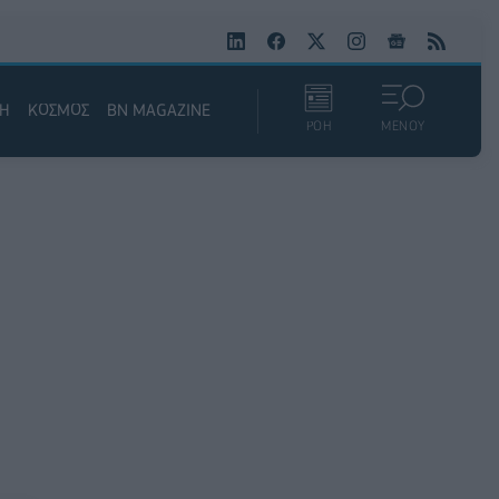
ΚΗ
ΚΟΣΜΟΣ
BN MAGAZINE
ΡΟΗ
ΜΕΝΟΥ