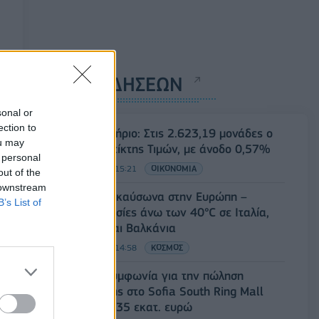
ΡΟΗ ΕΙΔΗΣΕΩΝ
sonal or
ection to
Χρηματιστήριο: Στις 2.623,19 μονάδες ο
ou may
Γενικός Δείκτης Τιμών, με άνοδο 0,57%
 personal
07/08/2026 - 15:21
ΟΙΚΟΝΟΜΙΑ
out of the
 downstream
Νέο κύμα καύσωνα στην Ευρώπη –
B’s List of
Θερμοκρασίες άνω των 40°C σε Ιταλία,
Ισπανία και Βαλκάνια
07/08/2026 - 14:58
ΚΟΣΜΟΣ
Fourlis: Συμφωνία για την πώληση
συμμετοχής στο Sofia South Ring Mall
έναντι 49,35 εκατ. ευρώ