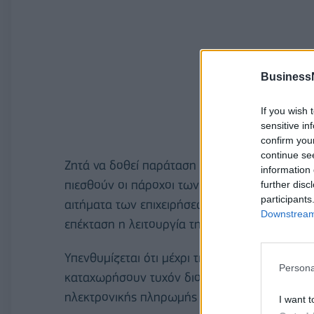
Business
If you wish 
sensitive in
confirm you
continue se
Ζητά να δοθεί παράταση της διαδικασίας μέχ
information 
πιεσθούν οι πάροχοι των συσκευών POS για τ
further disc
participants
αιτήματα των επιχειρήσεων, ούτως ώστε να μη
Downstream 
επέκταση η λειτουργία της αγοράς.
Υπενθυμίζεται ότι μέχρι την 31η Οκτωβρίου το
Persona
καταχωρήσουν τυχόν διορθώσεις και να επικ
ηλεκτρονικής πληρωμής τους στο μητρώο POS
I want t