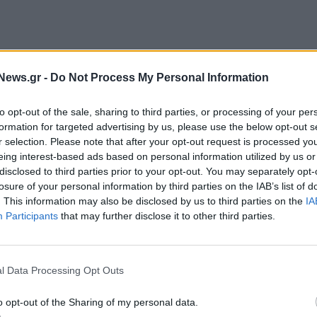
News.gr -
Do Not Process My Personal Information
to opt-out of the sale, sharing to third parties, or processing of your per
formation for targeted advertising by us, please use the below opt-out s
r selection. Please note that after your opt-out request is processed y
eing interest-based ads based on personal information utilized by us or
ρι την 31η Δεκεμβρίου 2023, και αφετέρου να
disclosed to third parties prior to your opt-out. You may separately opt-
ην άμεση και έγκαιρη ανταπόκριση τους στα
losure of your personal information by third parties on the IAB’s list of
. This information may also be disclosed by us to third parties on the
IA
ν επηρεαστεί η εύρυθμη λειτουργία τους και κατ’
Participants
that may further disclose it to other third parties.
υ τρέχοντος μηνός, οι επιχειρήσεις πρέπει να
l Data Processing Opt Outs
αιροποιήσουν τα στοιχεία των ενεργών συσκευών
, τα οποία εστάλησαν από τους παρόχους.
o opt-out of the Sharing of my personal data.