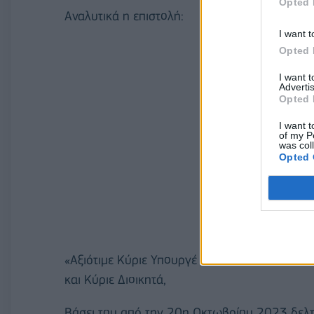
Opted 
Αναλυτικά η επιστολή:
I want t
Opted 
I want 
Advertis
Opted 
I want t
of my P
was col
Opted 
«Αξιότιμε Κύριε Υπουργέ
και Κύριε Διοικητά,
Βάσει του από την 20η Οκτωβρίου 2023 δελτ