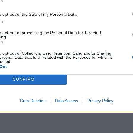
In
o opt-out of the Sale of my Personal Data.
In
to opt-out of processing my Personal Data for Targeted
ing.
In
 πτώση σε ποσοστό 1,79%, ενώ ο δείκτης της
o opt-out of Collection, Use, Retention, Sale, and/or Sharing
στό 3,31%.
ersonal Data that Is Unrelated with the Purposes for which it
lected.
Out
 άνοδο καταγράφει μόνο η μετοχή της Coca Cola
CONFIRM
οι μετοχές της Viohalco (-5,54%), Aegean
κτωρ (-3,87%) και της Quest Συμμετοχών (-3,80%).
Data Deletion
Data Access
Privacy Policy