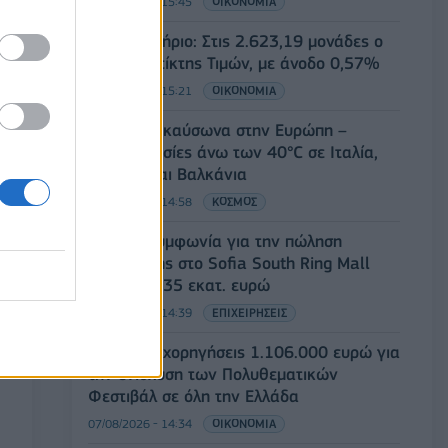
07/08/2026 - 15:45
ΟΙΚΟΝΟΜΙΑ
Χρηματιστήριο: Στις 2.623,19 μονάδες ο
Γενικός Δείκτης Τιμών, με άνοδο 0,57%
07/08/2026 - 15:21
ΟΙΚΟΝΟΜΙΑ
Νέο κύμα καύσωνα στην Ευρώπη –
Θερμοκρασίες άνω των 40°C σε Ιταλία,
Ισπανία και Βαλκάνια
07/08/2026 - 14:58
ΚΟΣΜΟΣ
Fourlis: Συμφωνία για την πώληση
συμμετοχής στο Sofia South Ring Mall
έναντι 49,35 εκατ. ευρώ
07/08/2026 - 14:39
ΕΠΙΧΕΙΡΗΣΕΙΣ
ΥΠΠΟ: Επιχορηγήσεις 1.106.000 ευρώ για
την ενίσχυση των Πολυθεματικών
Φεστιβάλ σε όλη την Ελλάδα
07/08/2026 - 14:34
ΟΙΚΟΝΟΜΙΑ