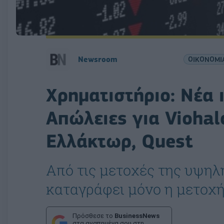
Newsroom
ΟΙΚΟΝΟΜΙ
Χρηματιστήριο: Νέα
Απώλειες για Viohal
Ελλάκτωρ, Quest
Από τις μετοχές της υψηλ
καταγράφει μόνο η μετοχή 
Πρόσθεσε το
BusinessNews
στα αγαπημένα σου στη