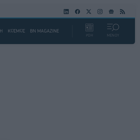
ΚΗ
ΚΟΣΜΟΣ
BN MAGAZINE
ΡΟΗ
ΜΕΝΟΥ