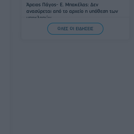
Άρειος Πάγος- Ε. Μπακέλας: Δεν
ανασύρεται από το αρχείο η υπόθεση των
υποκλοπών
07/08/2026 - 14:11
ΕΛΛΑΔΑ
ΟΛΕΣ ΟΙ ΕΙΔΗΣΕΙΣ
Σαουδική Αραβία, Τουρκία και Πακιστάν
υπογράφουν κοινή αμυντική συμφωνία
07/08/2026 - 13:47
ΚΟΣΜΟΣ