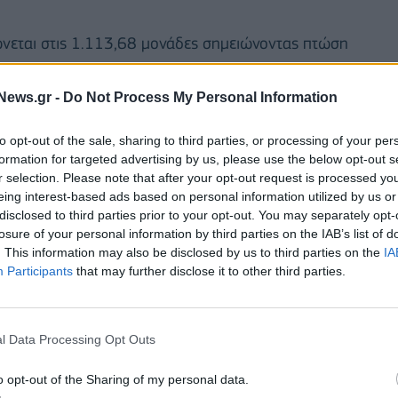
φώνεται στις 1.113,68 μονάδες σημειώνοντας πτώση
News.gr -
Do Not Process My Personal Information
 εκατ. ευρώ, εκ των οποίων τα 93,85 εκατ. ευρώ
bank, που αφορά την πώληση του ποσοστού που
to opt-out of the sale, sharing to third parties, or processing of your per
τητας στην τράπεζα.
formation for targeted advertising by us, please use the below opt-out s
r selection. Please note that after your opt-out request is processed y
eing interest-based ads based on personal information utilized by us or
άπεζας στο 1,80 ευρώ, με τον συνολικό τζίρο της
disclosed to third parties prior to your opt-out. You may separately opt-
ρώ.
losure of your personal information by third parties on the IAB’s list of
. This information may also be disclosed by us to third parties on the
IA
Participants
that may further disclose it to other third parties.
l Data Processing Opt Outs
o opt-out of the Sharing of my personal data.