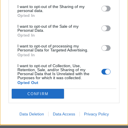
ανοίγει δρόμο για δάνεια έως 5
κυκλοφορίας - Τέλος στις
δισ. σε μικρομεσαίες
χρονοβόρες διαδικασίες
I want to opt-out of the Sharing of my
personal data.
Opted In
I want to opt-out of the Sale of my
Η Chery επενδύει 75 εκατ. δολάρια στην KG Mobility
Personal Data.
Opted In
I want to opt-out of processing my
Personal Data for Targeted Advertising.
Το FIAT 500 Hybrid τώρα από
Ατρόμητος και Novibet
Opted In
18.990 ευρώ
συνεχίζουν μαζί: Ανανέωση της
συνεργασίας τους μέχρι το
I want to opt-out of Collection, Use,
2028
Retention, Sale, and/or Sharing of my
Personal Data that Is Unrelated with the
Purposes for which it was collected.
Opted Out
18η συνεχόμενη χρονιά για τον ΟΤΕ στη διεθνή σειρά δεικτών
FTSE4Good
CONFIRM
Data Deletion
Data Access
Privacy Policy
Alpha Bank: Για πρώτη φορά το Αρχαίο Θέατρο Επιδαύρου άνοιξε τις
πύλες του σε όλους