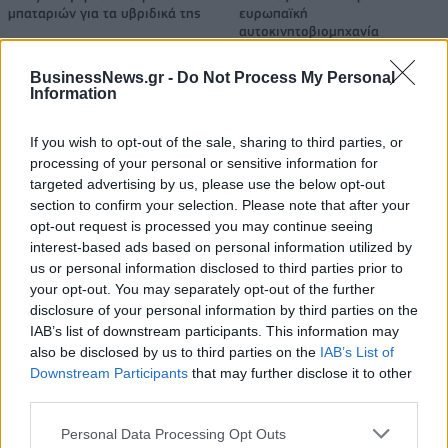
μπαταριών για τα υβριδικά της
ευρωπαϊκή
αυτοκινητοβιομηχανία
BusinessNews.gr -
Do Not Process My Personal
Information
Νέο Audi A2 e-tron με στόχο την κορυφή της αποδοτικότητας
If you wish to opt-out of the sale, sharing to third parties, or
processing of your personal or sensitive information for
targeted advertising by us, please use the below opt-out
Μακάμπι Τελ Αβίβ: Ανακοίνωσε
«Η οικογένεια Μπας φέρεται να
τον Κίτον Γουάλας (pic)
βρίσκεται κοντά στην απόκτηση
section to confirm your selection. Please note that after your
της Βιλερμπάν»
opt-out request is processed you may continue seeing
interest-based ads based on personal information utilized by
us or personal information disclosed to third parties prior to
your opt-out. You may separately opt-out of the further
Χρηματιστήριο Αθηνών: Εβδομαδιαία άνοδος 1,76%, κέρδη 23,31%
disclosure of your personal information by third parties on the
από τις αρχές του έτους
IAB’s list of downstream participants. This information may
also be disclosed by us to third parties on the
IAB’s List of
Downstream Participants
that may further disclose it to other
third parties.
Ελληνική Αναπτυξιακή Τράπεζα:
Υπ. Μεταφορών: Οριστική λύση
Personal Data Processing Opt Outs
Με «προίκα» 2 δισ. ευρώ
στο ζήτημα των πινακίδων