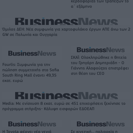
κερδοφορίας των τραπεζών το
α΄ εξάμηνο
Όμιλος ΔΕΗ: Νέα συμφωνία για χαρτοφυλάκιο έργων ΑΠΕ άνω των 2
GW σε Πολωνία και Ουγγαρία
ΣΚΑΪ: Ολοκληρώθηκε η θητεία
του Γρηγόρη Δημητριάδη - Ο
Fourlis: Συμφωνία για την
Γιάννης Αλαφούζος επιστρέφει
πώληση συμμετοχής στο Sofia
στη θέση του CEO
South Ring Mall έναντι 49,35
εκατ. ευρώ
Media: Με ενίσχυση 8 εκατ. ευρώ σε 451 επιχειρήσεις ξεκίνησε το
πρόγραμμα στήριξης- Κάλυψη εισφορών ΕΔΟΕΑΠ
Η Toyota φέρνει νέα γενιά
Σε κινεζική… πολιορκία η