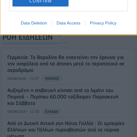
CONFIRM
Data Deletion
Data Access
Privacy Policy
ΡΟΗ ΕΙΔΗΣΕΩΝ
Γερμανία: Το Βερολίνο θα επεκτείνει την έρευνα για
την ασφάλεια από τα drones μετά το περιστατικό σε
αεροδρόμιο
09/08/2026 - 12:57
ΚΟΣΜΟΣ
Αυξημένη η επιβατική κίνηση από το λιμάνι του
Πειραιά – Περίπου 60.000 ταξίδεψαν Παρασκευή
και Σάββατο
09/08/2026 - 12:33
ΕΛΛΑΔΑ
Από τη Δυτική Αττική στη Νότια Γαλλία : Οι εμπειρίες
Ελλήνων και Γάλλων πυροσβεστών από τα πύρινα
μέτωπα