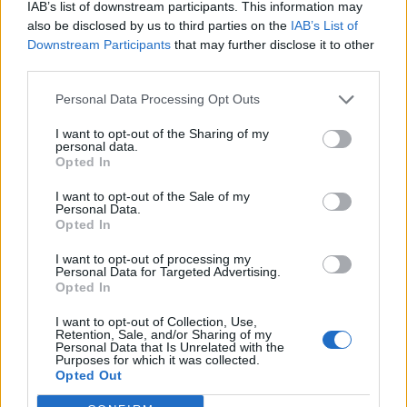
IAB’s list of downstream participants. This information may
also be disclosed by us to third parties on the
IAB’s List of
Downstream Participants
that may further disclose it to other
third parties.
Personal Data Processing Opt Outs
I want to opt-out of the Sharing of my
personal data.
Επιτροπή Ανταγωνισμού:
Opted In
Οι βασικές διατάξεις του ν/
Πρόγραμμα πρακτικής
σ του υπ. Εργασίας -
I want to opt-out of the Sale of my
άσκησης για 4η χρονιά -
Γεωργιάδης: Ρυθμίσεις
Personal Data.
Ποιους αφορά
υπέρ των εργαζομένων
Opted In
21/08/2023 - 14:30
21/08/2023 - 17:03
I want to opt-out of processing my
Personal Data for Targeted Advertising.
Opted In
I want to opt-out of Collection, Use,
Retention, Sale, and/or Sharing of my
Personal Data that Is Unrelated with the
Purposes for which it was collected.
Opted Out