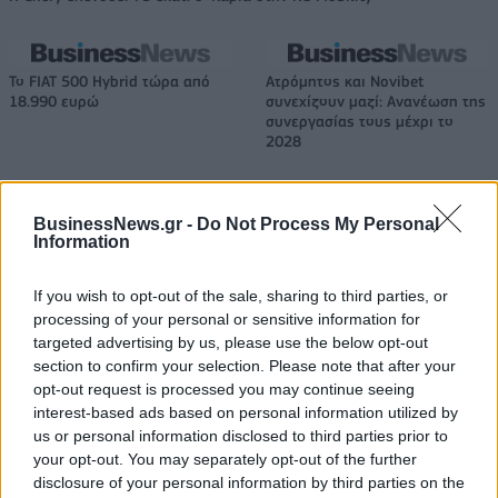
Το FIAT 500 Hybrid τώρα από
Ατρόμητος και Novibet
18.990 ευρώ
συνεχίζουν μαζί: Ανανέωση της
συνεργασίας τους μέχρι το
2028
BusinessNews.gr -
Do Not Process My Personal
18η συνεχόμενη χρονιά για τον ΟΤΕ στη διεθνή σειρά δεικτών
Information
FTSE4Good
If you wish to opt-out of the sale, sharing to third parties, or
processing of your personal or sensitive information for
Alpha Bank: Για πρώτη φορά το Αρχαίο Θέατρο Επιδαύρου άνοιξε τις
targeted advertising by us, please use the below opt-out
πύλες του σε όλους
section to confirm your selection. Please note that after your
opt-out request is processed you may continue seeing
interest-based ads based on personal information utilized by
us or personal information disclosed to third parties prior to
your opt-out. You may separately opt-out of the further
ΠΕΡΙΣΣΌΤΕΡΑ ΣΕ ΑΥΤΉ ΤΗΝ ΚΑΤΗΓΟΡΊΑ
disclosure of your personal information by third parties on the