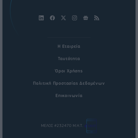
Η Εταιρεία
Ταυτότητα
Όροι Χρήσης
Πολιτική Προστασίας Δεδομένων
Επικοινωνία
ΜΕΛΟΣ #232470 Μ.Η.Τ.