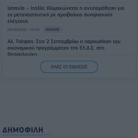
Ισπανία – Ιταλία: Κλιμακώνεται η αντιπαράθεση για
το μεταναστευτικό με αμοιβαίους συνοριακούς
ελέγχους
09/08/2026 - 10:29
ΚΟΣΜΟΣ
Αλ. Τσίπρας: Στις 2 Σεπτεμβρίου η παρουσίαση του
οικονομικού προγράμματος της ΕΛ.Α.Σ. στη
Θεσσαλονίκη
09/08/2026 - 10:03
ΠΟΛΙΤΙΚΗ
ΟΛΕΣ ΟΙ ΕΙΔΗΣΕΙΣ
Κορυφώνεται η έξοδος του Αυγούστου – Πάνω από
56.000 επιβάτες αναχωρούν σήμερα από τα
λιμάνια της Αττικής
08/08/2026 - 14:30
ΕΛΛΑΔΑ
ΔΗΜΟΦΙΛΗ