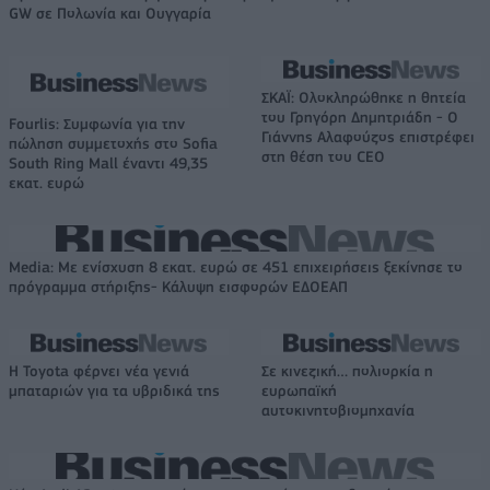
GW σε Πολωνία και Ουγγαρία
ΣΚΑΪ: Ολοκληρώθηκε η θητεία
του Γρηγόρη Δημητριάδη - Ο
Fourlis: Συμφωνία για την
Γιάννης Αλαφούζος επιστρέφει
πώληση συμμετοχής στο Sofia
στη θέση του CEO
South Ring Mall έναντι 49,35
εκατ. ευρώ
Media: Με ενίσχυση 8 εκατ. ευρώ σε 451 επιχειρήσεις ξεκίνησε το
πρόγραμμα στήριξης- Κάλυψη εισφορών ΕΔΟΕΑΠ
Η Toyota φέρνει νέα γενιά
Σε κινεζική… πολιορκία η
μπαταριών για τα υβριδικά της
ευρωπαϊκή
αυτοκινητοβιομηχανία