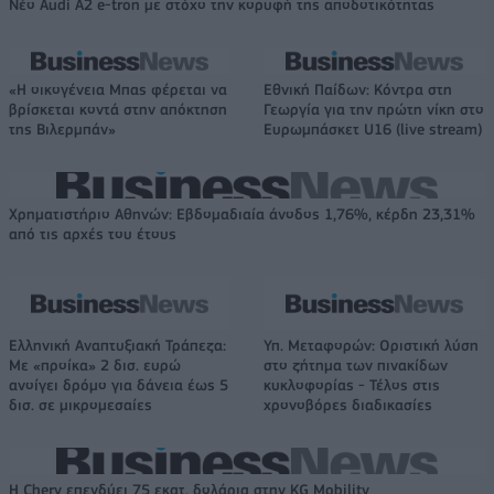
Νέο Audi A2 e-tron με στόχο την κορυφή της αποδοτικότητας
«Η οικογένεια Μπας φέρεται να
Εθνική Παίδων: Κόντρα στη
βρίσκεται κοντά στην απόκτηση
Γεωργία για την πρώτη νίκη στο
της Βιλερμπάν»
Ευρωμπάσκετ U16 (live stream)
Χρηματιστήριο Αθηνών: Εβδομαδιαία άνοδος 1,76%, κέρδη 23,31%
από τις αρχές του έτους
Ελληνική Αναπτυξιακή Τράπεζα:
Υπ. Μεταφορών: Οριστική λύση
Με «προίκα» 2 δισ. ευρώ
στο ζήτημα των πινακίδων
ανοίγει δρόμο για δάνεια έως 5
κυκλοφορίας - Τέλος στις
δισ. σε μικρομεσαίες
χρονοβόρες διαδικασίες
Η Chery επενδύει 75 εκατ. δολάρια στην KG Mobility