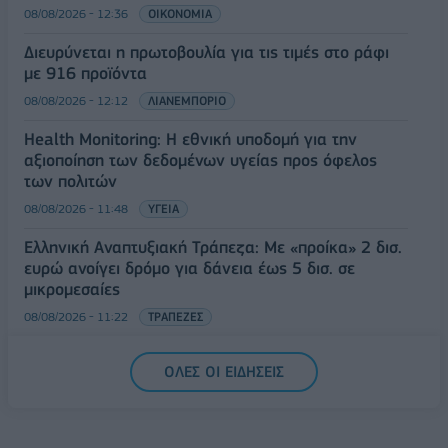
08/08/2026 - 12:36
ΟΙΚΟΝΟΜΙΑ
Διευρύνεται η πρωτοβουλία για τις τιμές στο ράφι
με 916 προϊόντα
08/08/2026 - 12:12
ΛΙΑΝΕΜΠΟΡΙΟ
Health Monitoring: Η εθνική υποδομή για την
αξιοποίηση των δεδομένων υγείας προς όφελος
των πολιτών
08/08/2026 - 11:48
ΥΓΕΙΑ
Ελληνική Αναπτυξιακή Τράπεζα: Με «προίκα» 2 δισ.
ευρώ ανοίγει δρόμο για δάνεια έως 5 δισ. σε
μικρομεσαίες
08/08/2026 - 11:22
ΤΡΑΠΕΖΕΣ
5G παντού, 6G στον ορίζοντα: Πού βρίσκεται η
ΟΛΕΣ ΟΙ ΕΙΔΗΣΕΙΣ
Ελλάδα στη μεγάλη τεχνολογική μετάβαση
08/08/2026 - 10:54
ΤΕΧΝΟΛΟΓΙΑ