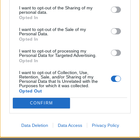
στη Δανία για το 2/2 στο
Όμιλος ΔΕΗ: Νέα συμφωνία για
Ευρωμπάσκετ (live stream)
I want to opt-out of the Sharing of my
χαρτοφυλάκιο έργων ΑΠΕ άνω
personal data.
των 2 GW σε Πολωνία και
Opted In
Ουγγαρία
I want to opt-out of the Sale of my
Personal Data.
Opted In
Fourlis: Συμφωνία για την πώληση συμμετοχής στο Sofia South Ring
Mall έναντι 49,35 εκατ. ευρώ
I want to opt-out of processing my
Personal Data for Targeted Advertising.
Opted In
I want to opt-out of Collection, Use,
ΣΚΑΪ: Ολοκληρώθηκε η θητεία
Retention, Sale, and/or Sharing of my
του Γρηγόρη Δημητριάδη - Ο
Personal Data that Is Unrelated with the
Χρηματιστήριο Αθηνών:
Γιάννης Αλαφούζος επιστρέφει
Purposes for which it was collected.
Εβδομαδιαία άνοδος 1,76%,
Opted Out
στη θέση του CEO
κέρδη 23,31% από τις αρχές
του έτους
CONFIRM
Media: Με ενίσχυση 8 εκατ. ευρώ σε 451 επιχειρήσεις ξεκίνησε το
Data Deletion
Data Access
Privacy Policy
πρόγραμμα στήριξης- Κάλυψη εισφορών ΕΔΟΕΑΠ