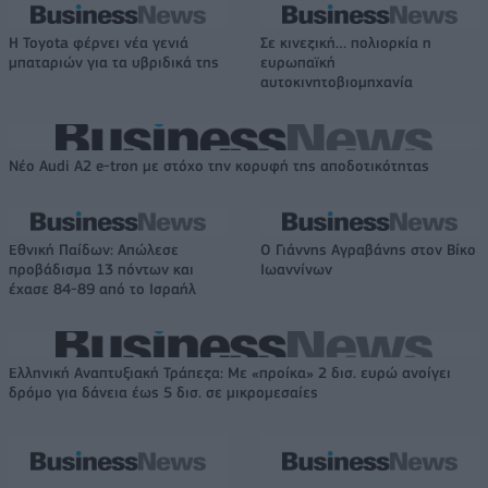
Η Toyota φέρνει νέα γενιά
Σε κινεζική… πολιορκία η
μπαταριών για τα υβριδικά της
ευρωπαϊκή
αυτοκινητοβιομηχανία
Νέο Audi A2 e-tron με στόχο την κορυφή της αποδοτικότητας
Εθνική Παίδων: Απώλεσε
Ο Γιάννης Αγραβάνης στον Βίκο
προβάδισμα 13 πόντων και
Ιωαννίνων
έχασε 84-89 από το Ισραήλ
Ελληνική Αναπτυξιακή Τράπεζα: Με «προίκα» 2 δισ. ευρώ ανοίγει
δρόμο για δάνεια έως 5 δισ. σε μικρομεσαίες