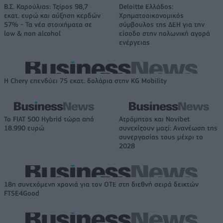
Β.Σ. Καρούλιας: Τζίρος 98,7
Deloitte Ελλάδος:
εκατ. ευρώ και αύξηση κερδών
Χρηματοοικονομικός
57% - Τα νέα στοιχήματα σε
σύμβουλος της ΔΕΗ για την
low & non alcohol
είσοδο στην πολωνική αγορά
ενέργειας
Η Chery επενδύει 75 εκατ. δολάρια στην KG Mobility
Το FIAT 500 Hybrid τώρα από
Ατρόμητος και Novibet
18.990 ευρώ
συνεχίζουν μαζί: Ανανέωση της
συνεργασίας τους μέχρι το
2028
18η συνεχόμενη χρονιά για τον ΟΤΕ στη διεθνή σειρά δεικτών
FTSE4Good