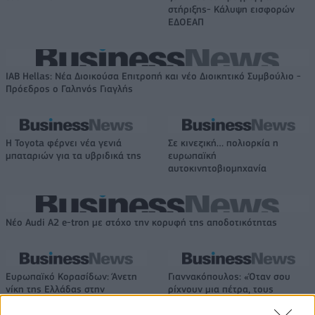
στήριξης- Κάλυψη εισφορών
ΕΔΟΕΑΠ
IAB Hellas: Νέα Διοικούσα Επιτροπή και νέο Διοικητικό Συμβούλιο -
Πρόεδρος ο Γαληνός Γιαγλής
Η Toyota φέρνει νέα γενιά
Σε κινεζική… πολιορκία η
μπαταριών για τα υβριδικά της
ευρωπαϊκή
αυτοκινητοβιομηχανία
Νέο Audi A2 e-tron με στόχο την κορυφή της αποδοτικότητας
Ευρωπαϊκό Κορασίδων: Άνετη
Γιαννακόπουλος: «Όταν σου
νίκη της Ελλάδας στην
ρίχνουν μια πέτρα, τους
πρεμιέρα, 78-36 την Ιρλανδία
καταστρέφεις» (vid)