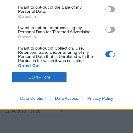
I want to opt-out of the Sale of my
Personal Data.
Opted In
ΠΕΡΙΣΣΌΤΕΡΑ ΣΕ ΑΥΤΉ ΤΗΝ ΚΑΤΗΓΟΡΊΑ
I want to opt-out of processing my
Personal Data for Targeted Advertising.
Opted In
I want to opt-out of Collection, Use,
Retention, Sale, and/or Sharing of my
Personal Data that Is Unrelated with the
Purposes for which it was collected.
Opted Out
Από σήμερα (12/4)
CONFIRM
καταβάλλονται οι
ΤΑΙΠΕΔ: Πλειοδότης για την
αποζημιώσεις για τη ζωική
αξιοποίηση ακινήτου στην
και φυτική παραγωγή
Ανδρίτσαινα Ηλείας, η
Data Deletion
Data Access
Privacy Policy
12/04/2023 - 12:20
"Εστία ΙΚΕ"
12/04/2023 - 11:28