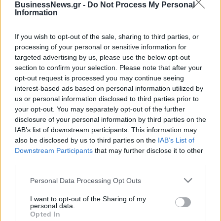
BusinessNews.gr -
Do Not Process My Personal
Information
Η Chery επενδύει 75 εκατ. δολάρια στην KG Mobility
If you wish to opt-out of the sale, sharing to third parties, or
processing of your personal or sensitive information for
targeted advertising by us, please use the below opt-out
Το FIAT 500 Hybrid τώρα από
Ατρόμητος και Novibet
section to confirm your selection. Please note that after your
18.990 ευρώ
συνεχίζουν μαζί: Ανανέωση της
opt-out request is processed you may continue seeing
συνεργασίας τους μέχρι το
interest-based ads based on personal information utilized by
2028
us or personal information disclosed to third parties prior to
your opt-out. You may separately opt-out of the further
disclosure of your personal information by third parties on the
IAB’s list of downstream participants. This information may
18η συνεχόμενη χρονιά για τον ΟΤΕ στη διεθνή σειρά δεικτών
FTSE4Good
also be disclosed by us to third parties on the
IAB’s List of
Downstream Participants
that may further disclose it to other
third parties.
Alpha Bank: Για πρώτη φορά το
Personal Data Processing Opt Outs
Αρχαίο Θέατρο Επιδαύρου
άνοιξε τις πύλες του σε όλους
I want to opt-out of the Sharing of my
personal data.
Opted In