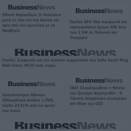
Εθνική Κορασίδων: Οι δηλώσεις
μετά τη νίκη επί της Δανίας και
Όμιλος ΔΕΗ: Νέα συμφωνία για
πριν από τον ημιτελικό με τη
χαρτοφυλάκιο έργων ΑΠΕ άνω
Νορβηγία
των 2 GW σε Πολωνία και
Ουγγαρία
Fourlis: Συμφωνία για την πώληση συμμετοχής στο Sofia South Ring
Mall έναντι 49,35 εκατ. ευρώ
ΣΚΑΪ: Ολοκληρώθηκε η θητεία
του Γρηγόρη Δημητριάδη - Ο
Χρηματιστήριο Αθηνών:
Γιάννης Αλαφούζος επιστρέφει
Εβδομαδιαία άνοδος 1,76%,
στη θέση του CEO
κέρδη 23,31% από τις αρχές
του έτους