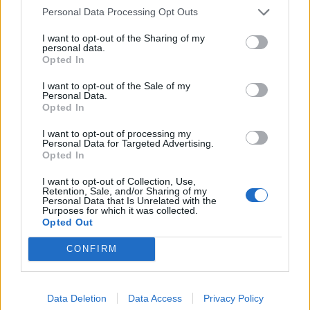
συναλλαγών της Τρίτης
σύνολο του 2022
Personal Data Processing Opt Outs
07/02/2023 - 11:02
07/02/2023 - 12:05
I want to opt-out of the Sharing of my
personal data.
Opted In
I want to opt-out of the Sale of my
Personal Data.
Opted In
I want to opt-out of processing my
Personal Data for Targeted Advertising.
Opted In
I want to opt-out of Collection, Use,
Retention, Sale, and/or Sharing of my
Personal Data that Is Unrelated with the
Purposes for which it was collected.
Opted Out
ΡΟΗ ΕΙΔΗΣΕΩΝ
CONFIRM
Κορυφώνεται η έξοδος του Αυγούστου – Πάνω από
56.000 επιβάτες αναχωρούν σήμερα από τα
Data Deletion
Data Access
Privacy Policy
λιμάνια της Αττικής