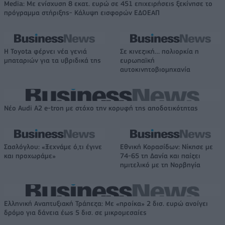
Media: Με ενίσχυση 8 εκατ. ευρώ σε 451 επιχειρήσεις ξεκίνησε το
πρόγραμμα στήριξης- Κάλυψη εισφορών ΕΔΟΕΑΠ
Η Toyota φέρνει νέα γενιά
Σε κινεζική… πολιορκία η
μπαταριών για τα υβριδικά της
ευρωπαϊκή
αυτοκινητοβιομηχανία
Νέο Audi A2 e-tron με στόχο την κορυφή της αποδοτικότητας
Σασλόγλου: «Ξεχνάμε ό,τι έγινε
Εθνική Κορασίδων: Νίκησε με
και προχωράμε»
74-65 τη Δανία και παίζει
ημιτελικό με τη Νορβηγία
Ελληνική Αναπτυξιακή Τράπεζα: Με «προίκα» 2 δισ. ευρώ ανοίγει
δρόμο για δάνεια έως 5 δισ. σε μικρομεσαίες