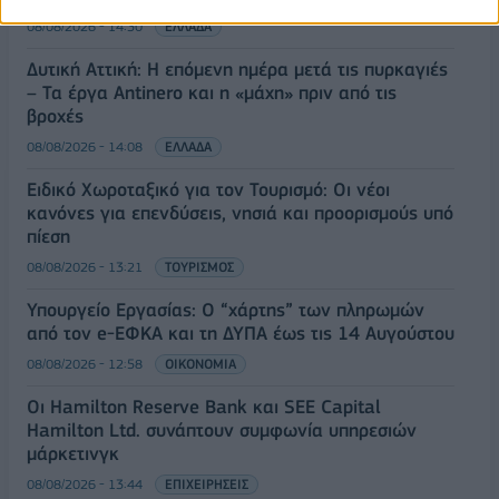
08/08/2026 - 14:30
ΕΛΛΑΔΑ
Δυτική Αττική: Η επόμενη ημέρα μετά τις πυρκαγιές
– Τα έργα Antinero και η «μάχη» πριν από τις
βροχές
08/08/2026 - 14:08
ΕΛΛΑΔΑ
Ειδικό Χωροταξικό για τον Τουρισμό: Οι νέοι
κανόνες για επενδύσεις, νησιά και προορισμούς υπό
πίεση
08/08/2026 - 13:21
ΤΟΥΡΙΣΜΟΣ
Υπουργείο Εργασίας: Ο “χάρτης” των πληρωμών
από τον e-ΕΦΚΑ και τη ΔΥΠΑ έως τις 14 Αυγούστου
08/08/2026 - 12:58
ΟΙΚΟΝΟΜΙΑ
Οι Hamilton Reserve Bank και SEE Capital
Hamilton Ltd. συνάπτουν συμφωνία υπηρεσιών
μάρκετινγκ
08/08/2026 - 13:44
ΕΠΙΧΕΙΡΗΣΕΙΣ