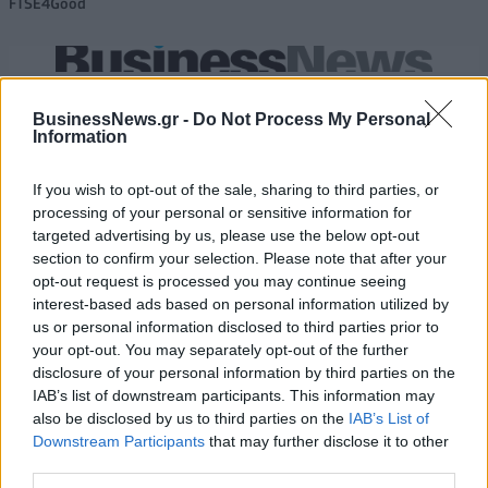
FTSE4Good
Alpha Bank: Για πρώτη φορά το Αρχαίο Θέατρο Επιδαύρου άνοιξε τις
πύλες του σε όλους
BusinessNews.gr -
Do Not Process My Personal
Information
If you wish to opt-out of the sale, sharing to third parties, or
processing of your personal or sensitive information for
ΠΕΡΙΣΣΌΤΕΡΑ ΣΕ ΑΥΤΉ ΤΗΝ ΚΑΤΗΓΟΡΊΑ
targeted advertising by us, please use the below opt-out
section to confirm your selection. Please note that after your
opt-out request is processed you may continue seeing
interest-based ads based on personal information utilized by
us or personal information disclosed to third parties prior to
your opt-out. You may separately opt-out of the further
disclosure of your personal information by third parties on the
IAB’s list of downstream participants. This information may
also be disclosed by us to third parties on the
IAB’s List of
Στο +25,7% οι εξαγωγές
Downstream Participants
that may further disclose it to other
Ευρωαγορές: Με οριακά
το Δεκέμβριο, στο +36,7%
third parties.
κέρδη η έναρξη των
και στα 54,6 δισ. στο