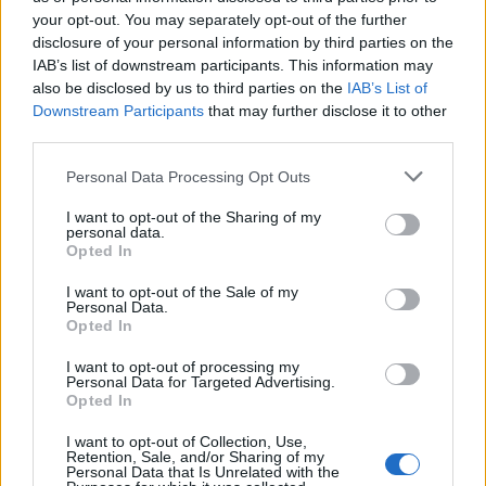
your opt-out. You may separately opt-out of the further
Fourlis: Συμφωνία για την πώληση συμμετοχής στο Sofia South Ring
disclosure of your personal information by third parties on the
Mall έναντι 49,35 εκατ. ευρώ
IAB’s list of downstream participants. This information may
also be disclosed by us to third parties on the
IAB’s List of
Downstream Participants
that may further disclose it to other
ΣΚΑΪ: Ολοκληρώθηκε η θητεία
third parties.
του Γρηγόρη Δημητριάδη - Ο
Χρηματιστήριο Αθηνών:
Γιάννης Αλαφούζος επιστρέφει
Εβδομαδιαία άνοδος 1,76%,
Personal Data Processing Opt Outs
στη θέση του CEO
κέρδη 23,31% από τις αρχές
του έτους
I want to opt-out of the Sharing of my
personal data.
Opted In
I want to opt-out of the Sale of my
Media: Με ενίσχυση 8 εκατ. ευρώ σε 451 επιχειρήσεις ξεκίνησε το
Personal Data.
πρόγραμμα στήριξης- Κάλυψη εισφορών ΕΔΟΕΑΠ
Opted In
I want to opt-out of processing my
Personal Data for Targeted Advertising.
Η Toyota φέρνει νέα γενιά
Σε κινεζική… πολιορκία η
Opted In
μπαταριών για τα υβριδικά της
ευρωπαϊκή
αυτοκινητοβιομηχανία
I want to opt-out of Collection, Use,
Retention, Sale, and/or Sharing of my
Personal Data that Is Unrelated with the