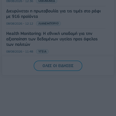
08/08/2026 - 12:36
ΟΙΚΟΝΟΜΙΑ
Διευρύνεται η πρωτοβουλία για τις τιμές στο ράφι
με 916 προϊόντα
08/08/2026 - 12:12
ΛΙΑΝΕΜΠΟΡΙΟ
Health Monitoring: Η εθνική υποδομή για την
αξιοποίηση των δεδομένων υγείας προς όφελος
των πολιτών
08/08/2026 - 11:48
ΥΓΕΙΑ
Ελληνική Αναπτυξιακή Τράπεζα: Με «προίκα» 2 δισ.
ΟΛΕΣ ΟΙ ΕΙΔΗΣΕΙΣ
ευρώ ανοίγει δρόμο για δάνεια έως 5 δισ. σε
μικρομεσαίες
08/08/2026 - 11:22
ΤΡΑΠΕΖΕΣ