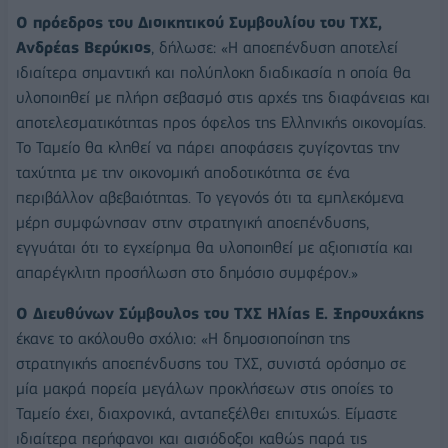
Ο πρόεδρος του Διοικητικού Συμβουλίου του ΤΧΣ,
Ανδρέας Βερύκιος
, δήλωσε: «Η αποεπένδυση αποτελεί
ιδιαίτερα σημαντική και πολύπλοκη διαδικασία η οποία θα
υλοποιηθεί με πλήρη σεβασμό στις αρχές της διαφάνειας και
αποτελεσματικότητας προς όφελος της Ελληνικής οικονομίας.
Το Ταμείο θα κληθεί να πάρει αποφάσεις ζυγίζοντας την
ταχύτητα με την οικονομική αποδοτικότητα σε ένα
περιβάλλον αβεβαιότητας. Το γεγονός ότι τα εμπλεκόμενα
μέρη συμφώνησαν στην στρατηγική αποεπένδυσης,
εγγυάται ότι το εγχείρημα θα υλοποιηθεί με αξιοπιστία και
απαρέγκλιτη προσήλωση στο δημόσιο συμφέρον.»
Ο Διευθύνων Σύμβουλος του ΤΧΣ Ηλίας Ε. Ξηρουχάκης
έκανε το ακόλουθο σχόλιο: «Η δημοσιοποίηση της
στρατηγικής αποεπένδυσης του ΤΧΣ, συνιστά ορόσημο σε
μία μακρά πορεία μεγάλων προκλήσεων στις οποίες το
Ταμείο έχει, διαχρονικά, ανταπεξέλθει επιτυχώς. Είμαστε
ιδιαίτερα περήφανοι και αισιόδοξοι καθώς παρά τις