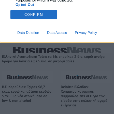
Purposes for which it was collected.
Opted Out
Νέο Audi A2 e-tron με στόχο την κορυφή της αποδοτικότητας
CONFIRM
Εθνική Νεανίδων: Απέναντι
Η Κέλσι Μίτσελ έγραψε ιστορία
στην Ισλανδία για την 5η θέση
στη νίκη της Ιντιάνα επί του
Data Deletion
Data Access
Privacy Policy
στο Ευρωμπάσκετ (live stream)
Σικάγο (vids)
Ελληνική Αναπτυξιακή Τράπεζα: Με «προίκα» 2 δισ. ευρώ ανοίγει
δρόμο για δάνεια έως 5 δισ. σε μικρομεσαίες
Β.Σ. Καρούλιας: Τζίρος 98,7
Deloitte Ελλάδος:
εκατ. ευρώ και αύξηση κερδών
Χρηματοοικονομικός
57% - Τα νέα στοιχήματα σε
σύμβουλος της ΔΕΗ για την
low & non alcohol
είσοδο στην πολωνική αγορά
ενέργειας