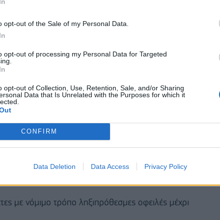
In
ντρο/Ε.Μ.ΕΙΣ.) μέχρι 31.12.2020,
o opt-out of the Sale of my Personal Data.
 Δεκεμβρίου 2020.
In
to opt-out of processing my Personal Data for Targeted
ing.
In
o opt-out of Collection, Use, Retention, Sale, and/or Sharing
ersonal Data that Is Unrelated with the Purposes for which it
lected.
Out
CONFIRM
Data Deletion
Data Access
Privacy Policy
έτες με νόμιμο τρόπο ληξιπρόθεσμες οφειλές μέχρι