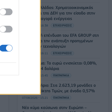
Deloitte Ελλάδος: Χρηματοοικονομικός
σύμβουλος της ΔΕΗ για την είσοδο στην
πολωνική αγορά ενέργειας
07/08/2026 - 16:38
ΕΠΙΧΕΙΡΗΣΕΙΣ
Στρατηγική επένδυση του EFA GROUP στη
Fractal για την ανάπτυξη προηγμένων
αμυντικών τεχνολογιών
07/08/2026 - 16:11
ΕΠΙΧΕΙΡΗΣΕΙΣ
Συνάλλαγμα: Το ευρώ ενισχύεται 0,08%,
στα 1,1534 δολάρια
07/08/2026 - 15:45
ΟΙΚΟΝΟΜΙΑ
Χρηματιστήριο: Στις 2.623,19 μονάδες ο
Γενικός Δείκτης Τιμών, με άνοδο 0,57%
07/08/2026 - 15:21
ΟΙΚΟΝΟΜΙΑ
Νέο κύμα καύσωνα στην Ευρώπη –