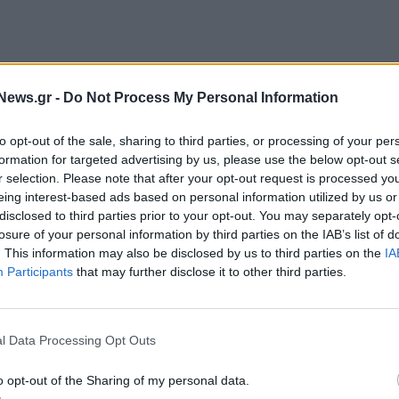
News.gr -
Do Not Process My Personal Information
ιλέτες που πληρούσαν τις αρχικές προϋποθέσεις
κεμβρίου 2020, αλλά δεν είχαν υποβάλει τις
to opt-out of the sale, sharing to third parties, or processing of your per
formation for targeted advertising by us, please use the below opt-out s
ίου 2020. Οι οφειλέτες μπορούν να ενταχθούν και
r selection. Please note that after your opt-out request is processed y
οβάλλουν στην Δ.Ο.Υ. τους έως και την Μεγάλη
eing interest-based ads based on personal information utilized by us or
disclosed to third parties prior to your opt-out. You may separately opt-
losure of your personal information by third parties on the IAB’s list of
υς, που μένει ανεξόφλητο, θα μπορεί να ενταχθεί
. This information may also be disclosed by us to third parties on the
IA
ισχύουν για όλους και για όλες τις οφειλές,
Participants
that may further disclose it to other third parties.
ιδικότερα, όπως αναφέρει το sofokleousim.gr, οι
ς 29 Απριλίου στις 100 ή στις 120 δόσεις, εφόσον
l Data Processing Opt Outs
ες είναι:
o opt-out of the Sharing of my personal data.
ν ψηφιακή πλατφόρμα mybusinessSupport της ΑΑΔΕ