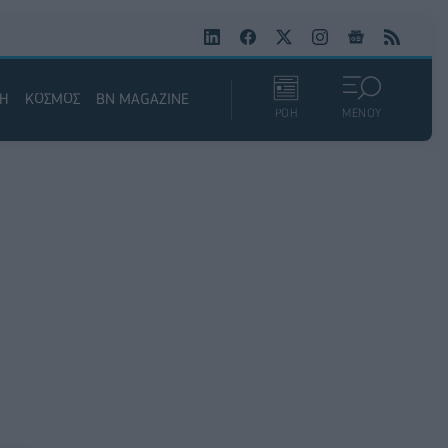
ΚΗ
ΚΟΣΜΟΣ
BN MAGAZINE
ΡΟΗ
ΜΕΝΟΥ