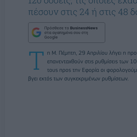
πέσουν στις 24 ή στις 48 δ
Πρόσθεσε το
BusinessNews
στα αγαπημένα σου στη
Google
Τ
η Μ. Πέμπτη, 29 Απριλίου λήγει η προθ
επανενταχθούν στις ρυθμίσεις των 1
τους προς την Εφορία οι φορολογούμε
βγει εκτός των συγκεκριμένων ρυθμίσεων.