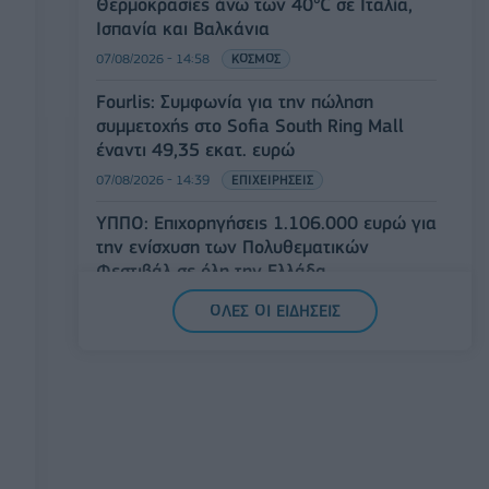
Θερμοκρασίες άνω των 40°C σε Ιταλία,
Ισπανία και Βαλκάνια
07/08/2026 - 14:58
ΚΟΣΜΟΣ
Fourlis: Συμφωνία για την πώληση
συμμετοχής στο Sofia South Ring Mall
έναντι 49,35 εκατ. ευρώ
07/08/2026 - 14:39
ΕΠΙΧΕΙΡΗΣΕΙΣ
ΥΠΠΟ: Επιχορηγήσεις 1.106.000 ευρώ για
την ενίσχυση των Πολυθεματικών
Φεστιβάλ σε όλη την Ελλάδα
07/08/2026 - 14:34
ΟΙΚΟΝΟΜΙΑ
ΟΛΕΣ ΟΙ ΕΙΔΗΣΕΙΣ
Άρειος Πάγος- Ε. Μπακέλας: Δεν
ανασύρεται από το αρχείο η υπόθεση των
υποκλοπών
07/08/2026 - 14:11
ΕΛΛΑΔΑ