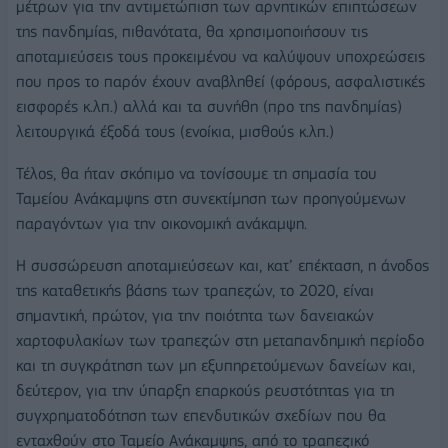
μέτρων για την αντιμετώπιση των αρνητικών επιπτώσεων
της πανδημίας, πιθανότατα, θα χρησιμοποιήσουν τις
αποταμιεύσεις τους προκειμένου να καλύψουν υποχρεώσεις
που προς το παρόν έχουν αναβληθεί (φόρους, ασφαλιστικές
εισφορές κ.λπ.) αλλά και τα συνήθη (προ της πανδημίας)
λειτουργικά έξοδά τους (ενοίκια, μισθούς κ.λπ.)
Τέλος, θα ήταν σκόπιμο να τονίσουμε τη σημασία του
Ταμείου Ανάκαμψης στη συνεκτίμηση των προηγούμενων
παραγόντων για την οικονομική ανάκαμψη.
Η συσσώρευση αποταμιεύσεων και, κατ’ επέκταση, η άνοδος
της καταθετικής βάσης των τραπεζών, το 2020, είναι
σημαντική, πρώτον, για την ποιότητα των δανειακών
χαρτοφυλακίων των τραπεζών στη μεταπανδημική περίοδο
και τη συγκράτηση των μη εξυπηρετούμενων δανείων και,
δεύτερον, για την ύπαρξη επαρκούς ρευστότητας για τη
συγχρηματοδότηση των επενδυτικών σχεδίων που θα
ενταχθούν στο Ταμείο Ανάκαμψης, από το τραπεζικό