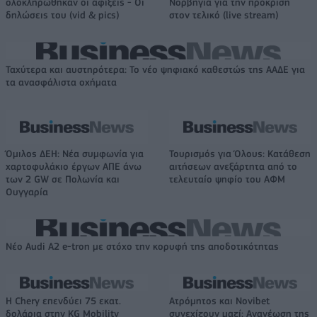
ολοκληρώθηκαν οι αφίξεις - Οι
Νορβηγία για την πρόκριση
δηλώσεις του (vid & pics)
στον τελικό (live stream)
Ταχύτερα και αυστηρότερα: Το νέο ψηφιακό καθεστώς της ΑΑΔΕ για
τα ανασφάλιστα οχήματα
Όμιλος ΔΕΗ: Νέα συμφωνία για
Τουρισμός για Όλους: Kατάθεση
χαρτοφυλάκιο έργων ΑΠΕ άνω
αιτήσεων ανεξάρτητα από το
των 2 GW σε Πολωνία και
τελευταίο ψηφίο του ΑΦΜ
Ουγγαρία
Νέο Audi A2 e-tron με στόχο την κορυφή της αποδοτικότητας
Η Chery επενδύει 75 εκατ.
Ατρόμητος και Novibet
δολάρια στην KG Mobility
συνεχίζουν μαζί: Ανανέωση της