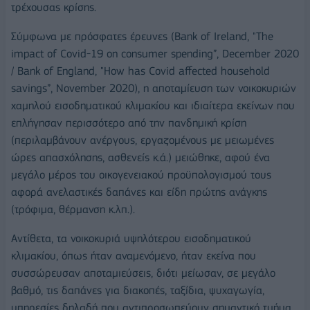
τρέχουσας κρίσης.
Σύμφωνα με πρόσφατες έρευνες (Bank of Ireland, "The
impact of Covid-19 on consumer spending”, December 2020
/ Bank of England, "How has Covid affected household
savings”, November 2020), η αποταμίευση των νοικοκυριών
χαμηλού εισοδηματικού κλιμακίου και ιδιαίτερα εκείνων που
επλήγησαν περισσότερο από την πανδημική κρίση
(περιλαμβάνουν ανέργους, εργαζομένους με μειωμένες
ώρες απασχόλησης, ασθενείς κ.ά.) μειώθηκε, αφού ένα
μεγάλο μέρος του οικογενειακού προϋπολογισμού τους
αφορά ανελαστικές δαπάνες και είδη πρώτης ανάγκης
(τρόφιμα, θέρμανση κ.λπ.).
Αντίθετα, τα νοικοκυριά υψηλότερου εισοδηματικού
κλιμακίου, όπως ήταν αναμενόμενο, ήταν εκείνα που
συσσώρευσαν αποταμιεύσεις, διότι μείωσαν, σε μεγάλο
βαθμό, τις δαπάνες για διακοπές, ταξίδια, ψυχαγωγία,
υπηρεσίες δηλαδή που αντιπροσωπεύουν σημαντικό τμήμα