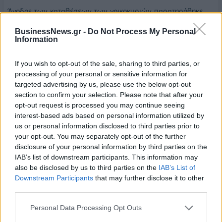
Άνοδος των καταθέσεων των νοικοκυριών παρατηρήθηκε
και στην Ευρωζώνη, από την εμφάνιση της πανδημίας και
BusinessNews.gr -
Do Not Process My Personal
μετά, με τον ετήσιο ρυθμό αύξησης να έχει διαμορφωθεί,
Information
στο τέλος του 2020, σε 7,6%. Επιπλέον, σημαντική άνοδος
καταθέσεων σημειώθηκε και από την πλευρά των
If you wish to opt-out of the sale, sharing to third parties, or
επιχειρήσεων.
processing of your personal or sensitive information for
targeted advertising by us, please use the below opt-out
Ο δωδεκάμηνος ρυθμός αύξησης των καταθέσεων των μη
section to confirm your selection. Please note that after your
opt-out request is processed you may continue seeing
χρηματοπιστωτικών επιχειρήσεων ανήλθε, τον Δεκέμβριο
interest-based ads based on personal information utilized by
στην Ελλάδα, σε 39,1%. Το τελευταίο ήταν αποτέλεσμα της
us or personal information disclosed to third parties prior to
συγκράτησης των δαπανών, εξαιτίας της αβεβαιότητας που
your opt-out. You may separately opt-out of the further
προκάλεσε η πανδημία Covid19 για την εξέλιξη των
disclosure of your personal information by third parties on the
εργασιών των επιχειρήσεων και των εσόδων τους, καθώς
IAB’s list of downstream participants. This information may
also be disclosed by us to third parties on the
IAB’s List of
και για τη ρευστότητά τους, αλλά και των έκτακτων μέτρων
Downstream Participants
that may further disclose it to other
που υιοθετήθηκαν από την Ελληνική Κυβέρνηση με σκοπό τη
third parties.
στήριξη των επιχειρήσεων (παροχή ρευστότητας προς τις
επιχειρήσεις, η οποία διοχετεύτηκε μέσω του τραπεζικού
Personal Data Processing Opt Outs
συστήματος, αναστολή πληρωμών φορολογικών