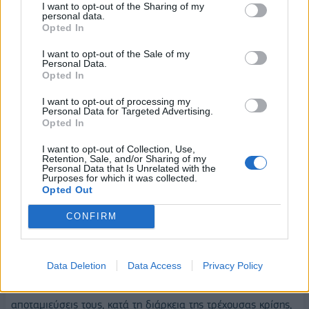
I want to opt-out of the Sharing of my
υποχρεώσεων, εισφορών προς τα ασφαλιστικά ταμεία κ.λπ.).
personal data.
Opted In
Αξιοσημείωτη αύξηση των καταθέσεων των μη
I want to opt-out of the Sale of my
χρηματοπιστωτικών επιχειρήσεων παρατηρήθηκε και στην
Personal Data.
Ευρωζώνη, αν και ηπιότερη σε σύγκριση με την Ελλάδα,
Opted In
καθώς ο ετήσιος ρυθμός αύξησης, τον Δεκέμβριο,
I want to opt-out of processing my
διαμορφώθηκε σε 19,2%.
Personal Data for Targeted Advertising.
Opted In
Οι βασικοί παράγοντες που θα επηρεάσουν την πορεία και
I want to opt-out of Collection, Use,
την ταχύτητα ανάκαμψης είναι το πόσο αυξήθηκαν οι
Retention, Sale, and/or Sharing of my
Personal Data that Is Unrelated with the
αποταμιεύσεις συνολικά, ποια νοικοκυριά εκτιμάται ότι
Purposes for which it was collected.
αύξησαν τις αποταμιεύσεις τους και πως σκοπεύουν να τις
Opted Out
αξιοποιήσουν, αλλά και ποια θα είναι η αναμενόμενη
CONFIRM
συμβολή του Ταμείου Ανάκαμψης στην οικονομία (Next
Generation EU - NGEU).
Data Deletion
Data Access
Privacy Policy
Όπως προαναφέρθηκε, τα νοικοκυριά που ανήκουν σε
υψηλά εισοδηματικά κλιμάκια εκτιμάται ότι αύξησαν τις
αποταμιεύσεις τους, κατά τη διάρκεια της τρέχουσας κρίσης,