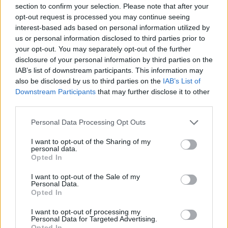
section to confirm your selection. Please note that after your
opt-out request is processed you may continue seeing
Χρηματιστήριο Αθηνών: Εβδομαδιαία άνοδος 1,76%, κέρδη 23,31%
από τις αρχές του έτους
interest-based ads based on personal information utilized by
us or personal information disclosed to third parties prior to
your opt-out. You may separately opt-out of the further
disclosure of your personal information by third parties on the
IAB’s list of downstream participants. This information may
Ελληνική Αναπτυξιακή Τράπεζα:
Υπ. Μεταφορών: Οριστική λύση
also be disclosed by us to third parties on the
IAB’s List of
Με «προίκα» 2 δισ. ευρώ
στο ζήτημα των πινακίδων
Downstream Participants
that may further disclose it to other
ανοίγει δρόμο για δάνεια έως 5
κυκλοφορίας - Τέλος στις
third parties.
δισ. σε μικρομεσαίες
χρονοβόρες διαδικασίες
Personal Data Processing Opt Outs
I want to opt-out of the Sharing of my
Η Chery επενδύει 75 εκατ. δολάρια στην KG Mobility
personal data.
Opted In
I want to opt-out of the Sale of my
Το FIAT 500 Hybrid τώρα από
Ατρόμητος και Novibet
Personal Data.
Opted In
18.990 ευρώ
συνεχίζουν μαζί: Ανανέωση της
συνεργασίας τους μέχρι το
2028
I want to opt-out of processing my
Personal Data for Targeted Advertising.
Opted In