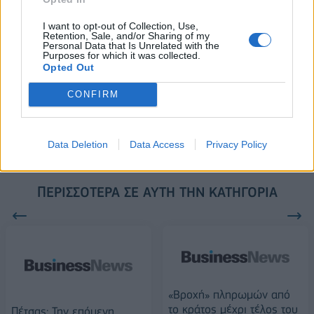
I want to opt-out of Collection, Use,
18η συνεχόμενη χρονιά για τον ΟΤΕ στη διεθνή σειρά δεικτών
Retention, Sale, and/or Sharing of my
FTSE4Good
Personal Data that Is Unrelated with the
Purposes for which it was collected.
Opted Out
CONFIRM
Alpha Bank: Για πρώτη φορά το Αρχαίο Θέατρο Επιδαύρου άνοιξε τις
πύλες του σε όλους
Data Deletion
Data Access
Privacy Policy
ΠΕΡΙΣΣΌΤΕΡΑ ΣΕ ΑΥΤΉ ΤΗΝ ΚΑΤΗΓΟΡΊΑ
«Βροχή» πληρωμών από
το κράτος μέχρι τέλος του
Πέτσας: Την επόμενη