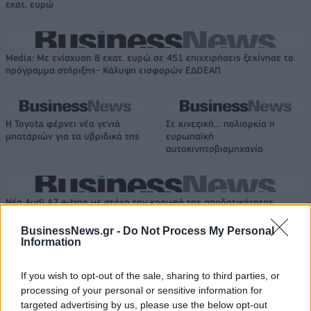
εκατ. ευρώ
Media: Με ενίσχυση 8 εκατ. ευρώ σε 451 επιχειρήσεις ξεκίνησε το
πρόγραμμα στήριξης- Κάλυψη εισφορών ΕΔΟΕΑΠ
Η Toyota φέρνει νέα γενιά
Σε κινεζική… πολιορκία η
μπαταριών για τα υβριδικά της
ευρωπαϊκή
αυτοκινητοβιομηχανία
Νέο Audi A2 e-tron με στόχο την κορυφή της αποδοτικότητας
BusinessNews.gr -
Do Not Process My Personal
Information
Πέθανε ο Ντον Νέλσον – Έφυγε
Οι Νιου Γιορκ Λίμπερτι
από τη ζωή στα 86 του ο
διέλυσαν με 111-71 τους Λας
If you wish to opt-out of the sale, sharing to third parties, or
θρύλος του NBA
Βέγκας Έισις! (vids)
processing of your personal or sensitive information for
targeted advertising by us, please use the below opt-out