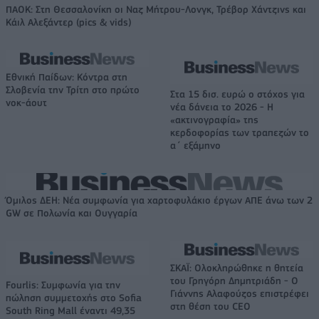
ΠΑΟΚ: Στη Θεσσαλονίκη οι Ναζ Μήτρου-Λονγκ, Τρέβορ Χάντζινς και
Κάιλ Αλεξάντερ (pics & vids)
Εθνική Παίδων: Κόντρα στη
Σλοβενία την Τρίτη στο πρώτο
Στα 15 δισ. ευρώ ο στόχος για
νοκ-άουτ
νέα δάνεια το 2026 - Η
«ακτινογραφία» της
κερδοφορίας των τραπεζών το
α΄ εξάμηνο
Όμιλος ΔΕΗ: Νέα συμφωνία για χαρτοφυλάκιο έργων ΑΠΕ άνω των 2
GW σε Πολωνία και Ουγγαρία
ΣΚΑΪ: Ολοκληρώθηκε η θητεία
του Γρηγόρη Δημητριάδη - Ο
Fourlis: Συμφωνία για την
Γιάννης Αλαφούζος επιστρέφει
πώληση συμμετοχής στο Sofia
στη θέση του CEO
South Ring Mall έναντι 49,35