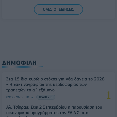
Υπ. Μεταφορών: Οριστική λύση στο ζήτημα των
ΟΛΕΣ ΟΙ ΕΙΔΗΣΕΙΣ
πινακίδων κυκλοφορίας - Τέλος στις χρονοβόρες
διαδικασίες
09/08/2026 - 11:18
ΕΛΛΑΔΑ
ΔΗΜΟΦΙΛΗ
Στα 15 δισ. ευρώ ο στόχος για νέα δάνεια το 2026
- Η «ακτινογραφία» της κερδοφορίας των
τραπεζών το α΄ εξάμηνο
09/08/2026 - 10:52
ΤΡΑΠΕΖΕΣ
Αλ. Τσίπρας: Στις 2 Σεπτεμβρίου η παρουσίαση του
οικονομικού προγράμματος της ΕΛ.Α.Σ. στη