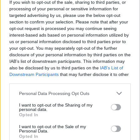
προετοιμασίας και τα φιλικά
ο ΡαϊΚουάν Γκρέι (vid & pics)
If you wish to opt-out of the sale, sharing to third parties, or
processing of your personal or sensitive information for
targeted advertising by us, please use the below opt-out
section to confirm your selection. Please note that after your
Χρηματιστήριο Αθηνών: Εβδομαδιαία άνοδος 1,76%, κέρδη 23,31%
opt-out request is processed you may continue seeing
από τις αρχές του έτους
interest-based ads based on personal information utilized by
us or personal information disclosed to third parties prior to
your opt-out. You may separately opt-out of the further
disclosure of your personal information by third parties on the
IAB’s list of downstream participants. This information may
Ελληνική Αναπτυξιακή Τράπεζα:
Υπ. Μεταφορών: Οριστική λύση
also be disclosed by us to third parties on the
IAB’s List of
Με «προίκα» 2 δισ. ευρώ
στο ζήτημα των πινακίδων
Downstream Participants
that may further disclose it to other
ανοίγει δρόμο για δάνεια έως 5
κυκλοφορίας - Τέλος στις
δισ. σε μικρομεσαίες
χρονοβόρες διαδικασίες
third parties.
Personal Data Processing Opt Outs
Η Chery επενδύει 75 εκατ. δολάρια στην KG Mobility
I want to opt-out of the Sharing of my
personal data.
Opted In
I want to opt-out of the Sale of my
Το FIAT 500 Hybrid τώρα από
Ατρόμητος και Novibet
Personal Data.
18.990 ευρώ
συνεχίζουν μαζί: Ανανέωση της
Opted In
συνεργασίας τους μέχρι το