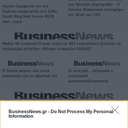
του Γρηγόρη Δημητριάδη - Ο
Fourlis: Συμφωνία για την
Γιάννης Αλαφούζος επιστρέφει
πώληση συμμετοχής στο Sofia
στη θέση του CEO
South Ring Mall έναντι 49,35
εκατ. ευρώ
Media: Με ενίσχυση 8 εκατ. ευρώ σε 451 επιχειρήσεις ξεκίνησε το
πρόγραμμα στήριξης- Κάλυψη εισφορών ΕΔΟΕΑΠ
Η Toyota φέρνει νέα γενιά
Σε κινεζική… πολιορκία η
μπαταριών για τα υβριδικά της
ευρωπαϊκή
αυτοκινητοβιομηχανία
Νέο Audi A2 e-tron με στόχο την κορυφή της αποδοτικότητας
BusinessNews.gr -
Do Not Process My Personal
Information
Άρης: Το πρόγραμμα
ΠΑΟΚ: Έφτασε στη Θεσσαλονίκη