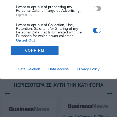
2028
I want to opt-out of processing my
Personal Data for Targeted Advertising.
Opted In
18η συνεχόμενη χρονιά για τον ΟΤΕ στη διεθνή σειρά δεικτών
I want to opt-out of Collection, Use,
Retention, Sale, and/or Sharing of my
FTSE4Good
Personal Data that Is Unrelated with the
Purposes for which it was collected.
Opted Out
Alpha Bank: Για πρώτη φορά το Αρχαίο Θέατρο Επιδαύρου άνοιξε τις
CONFIRM
πύλες του σε όλους
Data Deletion
Data Access
Privacy Policy
ΠΕΡΙΣΣΌΤΕΡΑ ΣΕ ΑΥΤΉ ΤΗΝ ΚΑΤΗΓΟΡΊΑ
Koμισιόν: Ύφεση 9,7% το