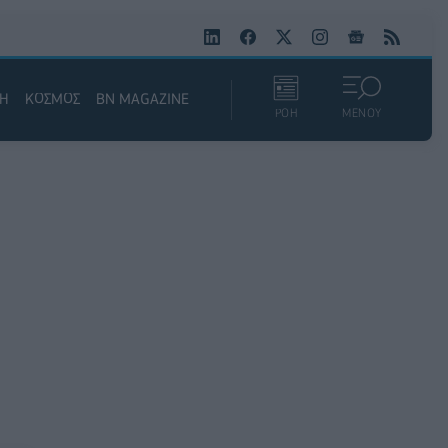
ΚΗ
ΚΟΣΜΟΣ
BN MAGAZINE
ΡΟΗ
ΜΕΝΟΥ