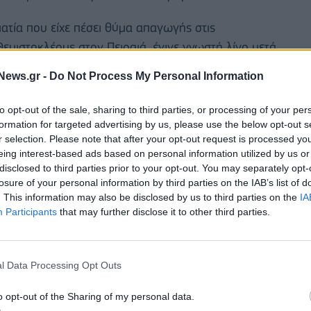
ατία που είχε πέσει θύμα απαγωγής στις
εμιστοκλέους στον Πειραιά, έγινε γνωστή λίγο μετά
α πότε ακριβώς οι απαγωγείς άφησαν ελεύθερο τον
News.gr -
Do Not Process My Personal Information
α λύτρα που πιθανότατα ζητούσαν.
to opt-out of the sale, sharing to third parties, or processing of your per
formation for targeted advertising by us, please use the below opt-out s
r selection. Please note that after your opt-out request is processed y
eing interest-based ads based on personal information utilized by us or
disclosed to third parties prior to your opt-out. You may separately opt-
losure of your personal information by third parties on the IAB’s list of
. This information may also be disclosed by us to third parties on the
IA
Participants
that may further disclose it to other third parties.
l Data Processing Opt Outs
o opt-out of the Sharing of my personal data.