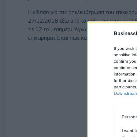
Η είδηση για την απελευθέρωση του επιχειρημ
27/12/2018 έξω από το σπίτι του στην ακτή Θ
τις 12 το μεσημέρι. Άγνωστο παραμένει ακόμ
Business
επιχειρηματία και πως και αν καταβλήθηκαν τ
If you wish 
sensitive in
confirm you
continue se
information 
further disc
participants
Downstream 
Persona
I want t