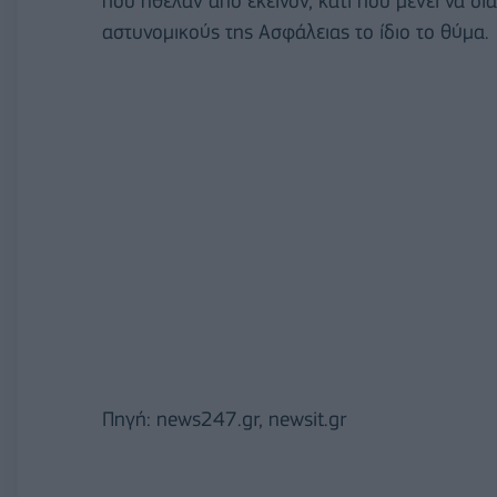
που ήθελαν από εκείνον, κάτι που μένει να δι
αστυνομικούς της Ασφάλειας το ίδιο το θύμα.
Πηγή: news247.gr, newsit.gr