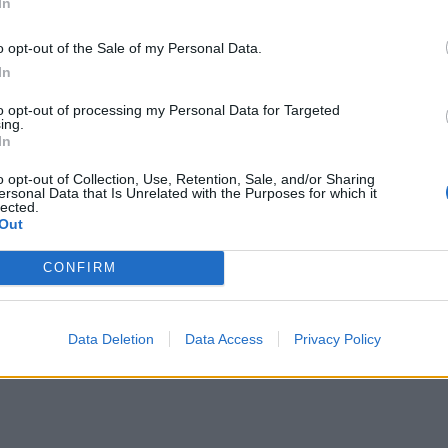
In
κλιμάκιο του Ανθρωποκτονιών που έχει στην
o opt-out of the Sale of my Personal Data.
πήραν τα πρώτα δείγματα τον μετέφεραν στη ΓΑΔΑ.
In
to opt-out of processing my Personal Data for Targeted
ing.
ewsit.gr είπε: «Δόξα σοι ο Θεός που το παιδί μου
In
o opt-out of Collection, Use, Retention, Sale, and/or Sharing
ersonal Data that Is Unrelated with the Purposes for which it
νε την Πέμπτη 27 Δεκεμβρίου , περίπου στις 9 το
lected.
Out
στοκλέους στην Πειραϊκή.
CONFIRM
Data Deletion
Data Access
Privacy Policy