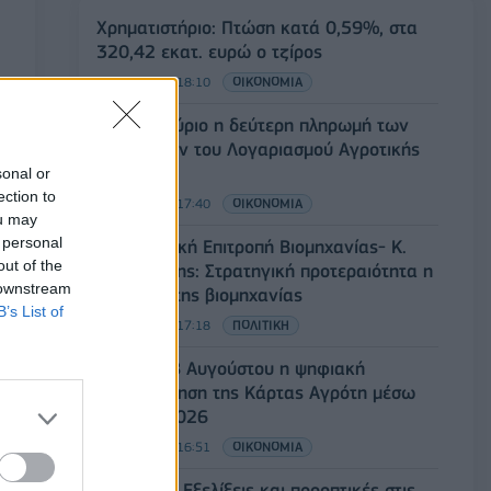
Χρηματιστήριο: Πτώση κατά 0,59%, στα
320,42 εκατ. ευρώ ο τζίρος
06/08/2026 - 18:10
ΟΙΚΟΝΟΜΙΑ
ΟΠΕΚΑ: Αύριο η δεύτερη πληρωμή των
δικαιούχων του Λογαριασμού Αγροτικής
Εστίας
sonal or
ection to
06/08/2026 - 17:40
ΟΙΚΟΝΟΜΙΑ
ou may
 personal
Κυβερνητική Επιτροπή Βιομηχανίας- Κ.
out of the
Μητσοτάκης: Στρατηγική προτεραιότητα η
 downstream
ενίσχυση της βιομηχανίας
B’s List of
06/08/2026 - 17:18
ΠΟΛΙΤΙΚΗ
Από τις 28 Αυγούστου η ψηφιακή
ενεργοποίηση της Κάρτας Αγρότη μέσω
της ΕΑΕ 2026
06/08/2026 - 16:51
ΟΙΚΟΝΟΜΙΑ
Eurobank: Εξελίξεις και προοπτικές στις