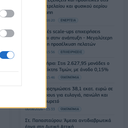
αγορές πετρελαίου και φυσικού αερίου
στην Ευρώπη
06/08/2026 - 16:20
ΕΝΕΡΓΕΙΑ
Οι ελληνικές scale-ups επιχειρήσεις
στρέφονται στην ανάπτυξη - Μεγαλύτερη
πρόκληση η προσέλκυση πελατών
06/08/2026 - 15:56
ΕΠΙΧΕΙΡΗΣΕΙΣ
Χρηματιστήριο: Στις 2.627,95 μονάδες ο
Γενικός Δείκτης Τιμών, με άνοδο 0,15%
06/08/2026 - 15:46
ΟΙΚΟΝΟΜΙΑ
ΥΠΑΑΤ: Αποζημιώσεις 38,1 εκατ. ευρώ σε
κτηνοτρόφους για ευλογιά, πανώλη και
αφθώδη πυρετό
06/08/2026 - 15:33
ΟΙΚΟΝΟΜΙΑ
Στ. Παπασταύρου: Άμεσα αντιδιαβρωτικά
έργα στη Δυτική Αττική