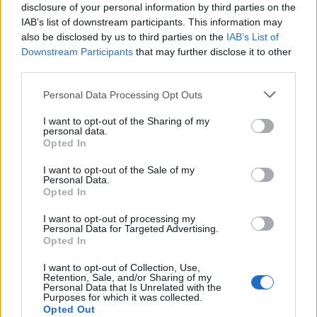
disclosure of your personal information by third parties on the
IAB’s list of downstream participants. This information may
also be disclosed by us to third parties on the
IAB’s List of
Downstream Participants
that may further disclose it to other
third parties.
ΠΕΡΙΣΣΌΤΕΡΑ ΣΕ ΑΥΤΉ ΤΗΝ ΚΑΤΗΓΟΡΊΑ
Personal Data Processing Opt Outs
I want to opt-out of the Sharing of my
personal data.
Opted In
I want to opt-out of the Sale of my
Personal Data.
Κούγιας: Αδιανόητη και
Opted In
εντελώς παράνομη η
Το Αναπτυξιακό Σχέδιο της
I want to opt-out of processing my
κράτηση του
Ελληνικής Οικονομίας
Personal Data for Targeted Advertising.
ενεχυροδανειστή
συζητήθηκε στο ετήσιο
Opted In
συνέδριο «Η Ώρα της
05/12/2018 - 02:00
Ελληνικής Οικονομίας»
I want to opt-out of Collection, Use,
Retention, Sale, and/or Sharing of my
Personal Data that Is Unrelated with the
05/12/2018 - 02:00
Purposes for which it was collected.
Opted Out