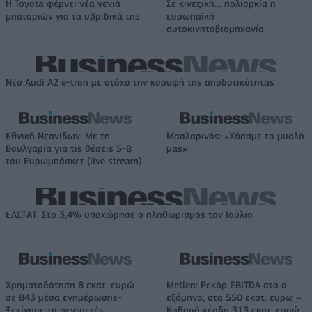
Η Toyota φέρνει νέα γενιά
Σε κινεζική… πολιορκία η
μπαταριών για τα υβριδικά της
ευρωπαϊκή
αυτοκινητοβιομηχανία
Νέο Audi A2 e-tron με στόχο την κορυφή της αποδοτικότητας
Εθνική Νεανίδων: Με τη
Μασλαρινός: «Χάσαμε το μυαλό
Βουλγαρία για τις θέσεις 5-8
μας»
του Ευρωμπάσκετ (live stream)
ΕΛΣΤΑΤ: Στο 3,4% υποχώρησε ο πληθωρισμός τον Ιούλιο
Χρηματοδότηση 8 εκατ. ευρώ
Metlen: Ρεκόρ EBITDA στο α'
σε 843 μέσα ενημέρωσης-
εξάμηνο, στα 550 εκατ. ευρώ –
Ξεκίνησε το πενταετές
Καθαρά κέρδη 313 εκατ. ευρώ