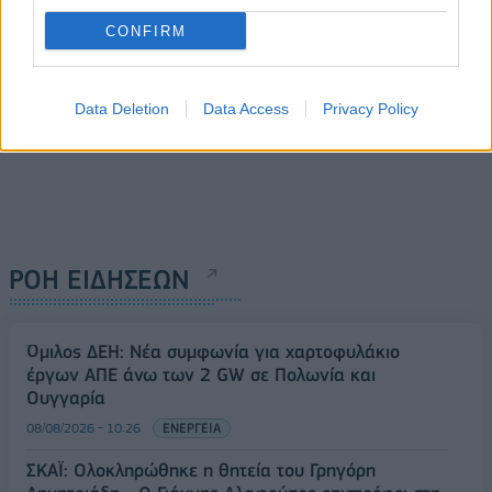
CONFIRM
Data Deletion
Data Access
Privacy Policy
ΡΟΗ ΕΙΔΗΣΕΩΝ
Όμιλος ΔΕΗ: Νέα συμφωνία για χαρτοφυλάκιο
έργων ΑΠΕ άνω των 2 GW σε Πολωνία και
Ουγγαρία
08/08/2026 - 10:26
ΕΝΕΡΓΕΙΑ
ΣΚΑΪ: Ολοκληρώθηκε η θητεία του Γρηγόρη