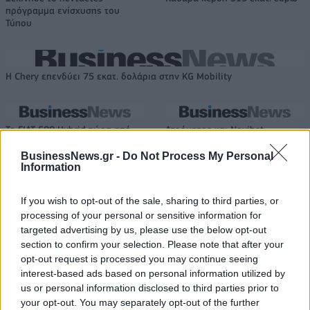
πρόγραμμα ενίσχυσης του
Τύπου
Η Chery επενδύει 75 εκατ. δολάρια στην KG Mobility
Το FIAT 500 Hybrid τώρα από
Ατρόμητος και Novibet
18.990 ευρώ
συνεχίζουν μαζί: Ανανέωση της
συνεργασίας τους μέχρι το
BusinessNews.gr -
Do Not Process My Personal
Information
2028
If you wish to opt-out of the sale, sharing to third parties, or
processing of your personal or sensitive information for
18η συνεχόμενη χρονιά για τον ΟΤΕ στη διεθνή σειρά δεικτών
targeted advertising by us, please use the below opt-out
FTSE4Good
section to confirm your selection. Please note that after your
opt-out request is processed you may continue seeing
interest-based ads based on personal information utilized by
Alpha Bank: Για πρώτη φορά το Αρχαίο Θέατρο Επιδαύρου άνοιξε τις
us or personal information disclosed to third parties prior to
πύλες του σε όλους
your opt-out. You may separately opt-out of the further