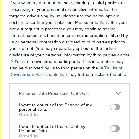
If you wish to opt-out of the sale, sharing to third parties, or
ευθύνη»
processing of your personal or sensitive information for
targeted advertising by us, please use the below opt-out
section to confirm your selection. Please note that after your
Ελληνική Αναπτυξιακή Τράπεζα: Με «προίκα» 2 δισ. ευρώ ανοίγει
opt-out request is processed you may continue seeing
δρόμο για δάνεια έως 5 δισ. σε μικρομεσαίες
interest-based ads based on personal information utilized by
us or personal information disclosed to third parties prior to
your opt-out. You may separately opt-out of the further
disclosure of your personal information by third parties on the
IAB’s list of downstream participants. This information may
Β.Σ. Καρούλιας: Τζίρος 98,7
Deloitte Ελλάδος:
also be disclosed by us to third parties on the
IAB’s List of
εκατ. ευρώ και αύξηση κερδών
Χρηματοοικονομικός
Downstream Participants
that may further disclose it to other
57% - Τα νέα στοιχήματα σε
σύμβουλος της ΔΕΗ για την
low & non alcohol
είσοδο στην πολωνική αγορά
third parties.
ενέργειας
Personal Data Processing Opt Outs
I want to opt-out of the Sharing of my
personal data.
Η Chery επενδύει 75 εκατ. δολάρια στην KG Mobility
Opted In
I want to opt-out of the Sale of my
Personal Data.
Το FIAT 500 Hybrid τώρα από
Ατρόμητος και Novibet
Opted In