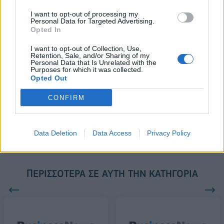
18.990 ευρώ
συνεχίζουν μαζί: Ανανέωση της
συνεργασίας τους μέχρι το
I want to opt-out of processing my
2028
Personal Data for Targeted Advertising.
Opted In
I want to opt-out of Collection, Use,
Retention, Sale, and/or Sharing of my
18η συνεχόμενη χρονιά για τον ΟΤΕ στη διεθνή σειρά δεικτών
Personal Data that Is Unrelated with the
FTSE4Good
Purposes for which it was collected.
Opted Out
CONFIRM
Alpha Bank: Για πρώτη φορά το Αρχαίο Θέατρο Επιδαύρου άνοιξε τις
πύλες του σε όλους
Data Deletion
Data Access
Privacy Policy
ΠΕΡΙΣΣΌΤΕΡΑ ΣΕ ΑΥΤΉ ΤΗΝ ΚΑΤΗΓΟΡΊΑ