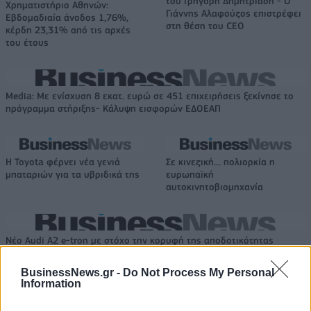
του Γρηγόρη Δημητριάδη - Ο
Χρηματιστήριο Αθηνών:
Γιάννης Αλαφούζος επιστρέφει
Εβδομαδιαία άνοδος 1,76%,
στη θέση του CEO
κέρδη 23,31% από τις αρχές
του έτους
Media: Με ενίσχυση 8 εκατ. ευρώ σε 451 επιχειρήσεις ξεκίνησε το
πρόγραμμα στήριξης- Κάλυψη εισφορών ΕΔΟΕΑΠ
Η Toyota φέρνει νέα γενιά
Σε κινεζική… πολιορκία η
μπαταριών για τα υβριδικά της
ευρωπαϊκή
αυτοκινητοβιομηχανία
Νέο Audi A2 e-tron με στόχο την κορυφή της αποδοτικότητας
BusinessNews.gr -
Do Not Process My Personal
Information
Μισιακός: «Ο προπονητής είναι
Ο Γιάννης Αγραβάνης στον Βίκο
υπεύθυνος και αναλαμβάνω την
Ιωαννίνων