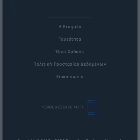
Η Εταιρεία
Ταυτότητα
Όροι Χρήσης
Πολιτική Προστασίας Δεδομένων
Επικοινωνία
ΜΕΛΟΣ #232470 Μ.Η.Τ.