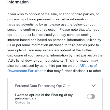
Information
κέρδη 313 εκατ. ευρώ
If you wish to opt-out of the sale, sharing to third parties, or
processing of your personal or sensitive information for
Media: Με ενίσχυση 8 εκατ.
targeted advertising by us, please use the below opt-out
ευρώ σε 451 επιχειρήσεις
Χρηματοδότηση 8 εκατ. ευρώ
section to confirm your selection. Please note that after your
ξεκίνησε το πρόγραμμα
σε 843 μέσα ενημέρωσης-
opt-out request is processed you may continue seeing
στήριξης- Κάλυψη εισφορών
Ξεκίνησε το πενταετές
ΕΔΟΕΑΠ
interest-based ads based on personal information utilized by
πρόγραμμα ενίσχυσης του
us or personal information disclosed to third parties prior to
Τύπου
your opt-out. You may separately opt-out of the further
disclosure of your personal information by third parties on the
IAB’s list of downstream participants. This information may
IAB Hellas: Νέα Διοικούσα Επιτροπή και νέο Διοικητικό Συμβούλιο -
also be disclosed by us to third parties on the
IAB’s List of
Πρόεδρος ο Γαληνός Γιαγλής
Downstream Participants
that may further disclose it to other
third parties.
Personal Data Processing Opt Outs
Νέο Audi A2 e-tron με στόχο
Η Chery επενδύει 75 εκατ.
την κορυφή της
δολάρια στην KG Mobility
I want to opt-out of the Sharing of my
αποδοτικότητας
personal data.
Opted In