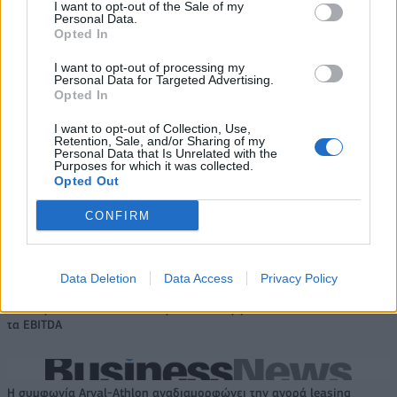
I want to opt-out of the Sale of my
Personal Data.
Το FIAT 500 Hybrid τώρα από 18.990 ευρώ
Opted In
I want to opt-out of processing my
Personal Data for Targeted Advertising.
Θανάσης Σπανούλης: "Θα είμαι
Στους Ντένβερ Νάγκετς ο Λόνι
Opted In
χαρούμενος με ένα μετάλλιο"
Γουόκερ
I want to opt-out of Collection, Use,
Retention, Sale, and/or Sharing of my
Personal Data that Is Unrelated with the
Purposes for which it was collected.
HELLENiQ ENERGY: Κέρδη 393 εκατ. ευρώ στο α' εξάμηνο – Στα 734
Opted Out
εκατ. ευρώ τα EBITDA
CONFIRM
Viohalco: Αυξημένος κατά 14%
ΥΠΕΘΟΟ: Νέες επενδύσεις 1
Data Deletion
Data Access
Privacy Policy
ο τζίρος στο α' εξάμηνο, στα 4,3
δισ. ευρώ ως το 2028 για την
δισ. ευρώ – Στα 446 εκατ. ευρώ
Ενέργεια
τα EBITDA
Η συμφωνία Arval-Athlon αναδιαμορφώνει την αγορά leasing