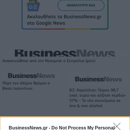
Ανακοινώθηκε από την Ντουμπάι ο Σενγκέλια (pics)
Πήρε τον Αλέρικ Φρίμαν ο
Βίκος Ιωαννίνων
Β.Σ. Καρούλιας: Τζίρος 98,7
εκατ. ευρώ και αύξηση κερδών
57% - Τα νέα στοιχήματα σε
low & non alcohol
BusinessNews.gr -
Do Not Process My Personal
Metlen: Ρεκόρ EBITDA στο α' εξάμηνο, στα 550 εκατ. ευρώ – Καθαρά