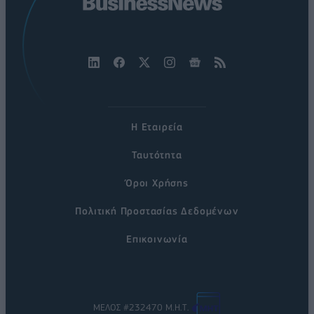
Η Εταιρεία
Ταυτότητα
Όροι Χρήσης
Πολιτική Προστασίας Δεδομένων
Επικοινωνία
ΜΕΛΟΣ #232470 Μ.Η.Τ.