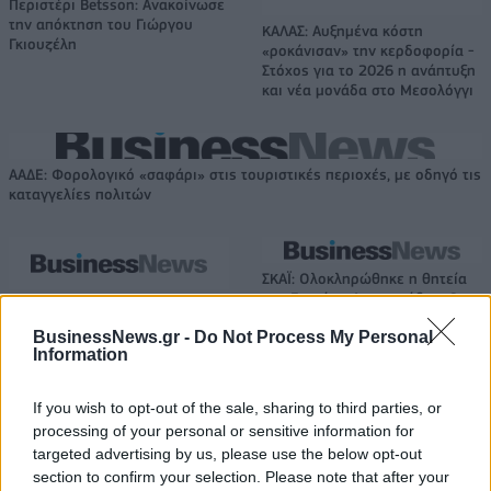
Περιστέρι Betsson: Ανακοίνωσε
την απόκτηση του Γιώργου
ΚΑΛΑΣ: Αυξημένα κόστη
Γκιουζέλη
«ροκάνισαν» την κερδοφορία -
Στόχος για το 2026 η ανάπτυξη
και νέα μονάδα στο Μεσολόγγι
ΑΑΔΕ: Φορολογικό «σαφάρι» στις τουριστικές περιοχές, με οδηγό τις
καταγγελίες πολιτών
ΣΚΑΪ: Ολοκληρώθηκε η θητεία
του Γρηγόρη Δημητριάδη - Ο
Εξοικονομώ – Επιχειρώ:
Γιάννης Αλαφούζος επιστρέφει
Παράταση έως τις 30
BusinessNews.gr -
Do Not Process My Personal
στη θέση του CEO
Νοεμβρίου για περισσότερες
Information
από 400 επιχειρήσεις
If you wish to opt-out of the sale, sharing to third parties, or
processing of your personal or sensitive information for
Media: Με ενίσχυση 8 εκατ. ευρώ σε 451 επιχειρήσεις ξεκίνησε το
targeted advertising by us, please use the below opt-out
πρόγραμμα στήριξης- Κάλυψη εισφορών ΕΔΟΕΑΠ
section to confirm your selection. Please note that after your