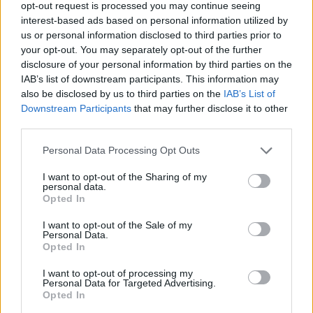
opt-out request is processed you may continue seeing
interest-based ads based on personal information utilized by
us or personal information disclosed to third parties prior to
Νέα Mercedes-Benz GLB: Hybrid
Η Toyota φέρνει νέα γενιά
your opt-out. You may separately opt-out of the further
και Electric, με όφελος 2.000
μπαταριών για τα υβριδικά της
disclosure of your personal information by third parties on the
ευρώ
IAB’s list of downstream participants. This information may
also be disclosed by us to third parties on the
IAB’s List of
Downstream Participants
that may further disclose it to other
Σε κινεζική… πολιορκία η ευρωπαϊκή αυτοκινητοβιομηχανία
third parties.
Personal Data Processing Opt Outs
ΠΑΟΚ: Με τον Μάρκους Φόστερ
Εθνική Κορασίδων: Κόντρα στη
I want to opt-out of the Sharing of my
ολοκληρώθηκαν οι αφίξεις - Οι
Νορβηγία για την πρόκριση
personal data.
δηλώσεις του (vid & pics)
στον τελικό (live stream)
Opted In
I want to opt-out of the Sale of my
Personal Data.
Opted In
Ταχύτερα και αυστηρότερα: Το νέο ψηφιακό καθεστώς της ΑΑΔΕ για
τα ανασφάλιστα οχήματα
I want to opt-out of processing my
Personal Data for Targeted Advertising.
Opted In