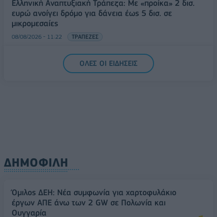
Ελληνική Αναπτυξιακή Τράπεζα: Με «προίκα» 2 δισ.
ευρώ ανοίγει δρόμο για δάνεια έως 5 δισ. σε
μικρομεσαίες
08/08/2026 - 11:22
ΤΡΑΠΕΖΕΣ
5G παντού, 6G στον ορίζοντα: Πού βρίσκεται η
ΟΛΕΣ ΟΙ ΕΙΔΗΣΕΙΣ
Ελλάδα στη μεγάλη τεχνολογική μετάβαση
08/08/2026 - 10:54
ΤΕΧΝΟΛΟΓΙΑ
ΔΗΜΟΦΙΛΗ
Όμιλος ΔΕΗ: Νέα συμφωνία για χαρτοφυλάκιο
έργων ΑΠΕ άνω των 2 GW σε Πολωνία και
Ουγγαρία