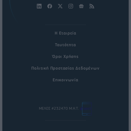
Η Εταιρεία
Ταυτότητα
Όροι Χρήσης
Πολιτική Προστασίας Δεδομένων
Επικοινωνία
ΜΕΛΟΣ #232470 Μ.Η.Τ.