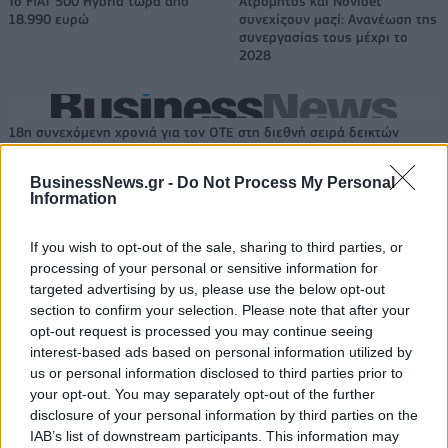
Το FIAT 500 Hybrid τώρα από
Ατρόμητος και Novibet
18.990 ευρώ
συνεχίζουν μαζί: Ανανέωση της
συνεργασίας τους μέχρι το
2028
18η συνεχόμενη χρονιά για τον ΟΤΕ στη διεθνή σειρά δεικτών
FTSE4Good
BusinessNews.gr -
Do Not Process My Personal
Information
Alpha Bank: Για πρώτη φορά το Αρχαίο Θέατρο Επιδαύρου άνοιξε τις
πύλες του σε όλους
If you wish to opt-out of the sale, sharing to third parties, or
processing of your personal or sensitive information for
targeted advertising by us, please use the below opt-out
section to confirm your selection. Please note that after your
opt-out request is processed you may continue seeing
interest-based ads based on personal information utilized by
ΠΕΡΙΣΣΌΤΕΡΑ ΣΕ ΑΥΤΉ ΤΗΝ ΚΑΤΗΓΟΡΊΑ
us or personal information disclosed to third parties prior to
your opt-out. You may separately opt-out of the further
disclosure of your personal information by third parties on the
IAB’s list of downstream participants. This information may