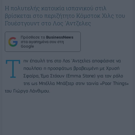
Η πολυτελής κατοικία ισπανικού στιλ
βρίσκεται στο περιζήτητο Κόμστοκ Χιλς του
Γουέστγουντ στο Λος 'Αντζελες
Πρόσθεσε το
BusinessNews
στα αγαπημένα σου στη
Google
Τ
ην έπαυλή της στο Λος 'Αντζελες αποφάσισε να
πουλήσει η προσφάτως βραβευμένη με Χρυσή
Σφαίρα, Έμα Στόουν (Emma Stone) για τον ρόλο
της ως Μπέλλα Μπάξτερ στην ταινία «Poor Things»
του Γιώργο Λάνθιμου.