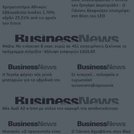
του Γρηγόρη Δημητριάδη - Ο
Χρηματιστήριο Αθηνών:
Γιάννης Αλαφούζος επιστρέφει
Εβδομαδιαία άνοδος 1,76%,
στη θέση του CEO
κέρδη 23,31% από τις αρχές
του έτους
Media: Με ενίσχυση 8 εκατ. ευρώ σε 451 επιχειρήσεις ξεκίνησε το
πρόγραμμα στήριξης- Κάλυψη εισφορών ΕΔΟΕΑΠ
Η Toyota φέρνει νέα γενιά
Σε κινεζική… πολιορκία η
μπαταριών για τα υβριδικά της
ευρωπαϊκή
αυτοκινητοβιομηχανία
Νέο Audi A2 e-tron με στόχο την κορυφή της αποδοτικότητας
Μισιακός: «Ο προπονητής είναι
Ο Γιάννης Αγραβάνης στον Βίκο