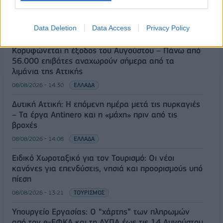
ΡΟΗ ΕΙΔΗΣΕΩΝ
Data Deletion
Data Access
Privacy Policy
Κορυφώνεται η έξοδος του Αυγούστου – Πάνω από
56.000 επιβάτες αναχωρούν σήμερα από τα
λιμάνια της Αττικής
08/08/2026 - 14:30
ΕΛΛΑΔΑ
Δυτική Αττική: Η επόμενη ημέρα μετά τις πυρκαγιές
– Τα έργα Antinero και η «μάχη» πριν από τις
βροχές
08/08/2026 - 14:08
ΕΛΛΑΔΑ
Ειδικό Χωροταξικό για τον Τουρισμό: Οι νέοι
κανόνες για επενδύσεις, νησιά και προορισμούς υπό
πίεση
08/08/2026 - 13:21
ΤΟΥΡΙΣΜΟΣ
Υπουργείο Εργασίας: Ο “χάρτης” των πληρωμών
από τον e-ΕΦΚΑ και τη ΔΥΠΑ έως τις 14 Αυγούστου