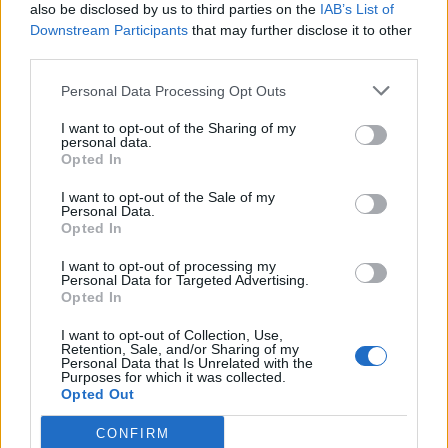
also be disclosed by us to third parties on the
IAB’s List of
Downstream Participants
that may further disclose it to other
third parties.
Personal Data Processing Opt Outs
Το πατρινό καρναβάλι
Οι New York Times
ξεκινάει το Σάββατο 20
προβάλλουν το Mamma
I want to opt-out of the Sharing of my
Ιανουαρίου
Mia και τη Σκόπελο μέσω
personal data.
της μουσικής
Opted In
16/01/2024 - 19:49
18/01/2024 - 09:24
I want to opt-out of the Sale of my
Personal Data.
Opted In
I want to opt-out of processing my
Personal Data for Targeted Advertising.
Opted In
I want to opt-out of Collection, Use,
Retention, Sale, and/or Sharing of my
Personal Data that Is Unrelated with the
Purposes for which it was collected.
Opted Out
CONFIRM