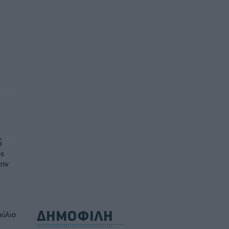
ός
την
ΔΗΜΟΦΙΛΗ
ούλιο