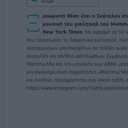
Google
Ξ
εχωριστή θέση έχει η Σκόπελος σ
μουσική του μιούζικαλ του Mamm
New York Times
. Με αφορμή τα 50 
που πλαισίωσαν το διαχρονικό μιούζικαλ, πλ
εκατομμυρίων μουσικόφιλων σε πολλές χώρες
συναυλίες και πλήθος εκδηλώσεων. Σύμφωνα μ
Mamma Mia και της μουσικής των ABBA μετα
μουσικοχορευτικές παραστάσεις «Μamma Mia 
και Λονδίνο, προσφέροντας ένα νοερό ταξίδι
https://www.instagram.com/VisitSkopelosIsla