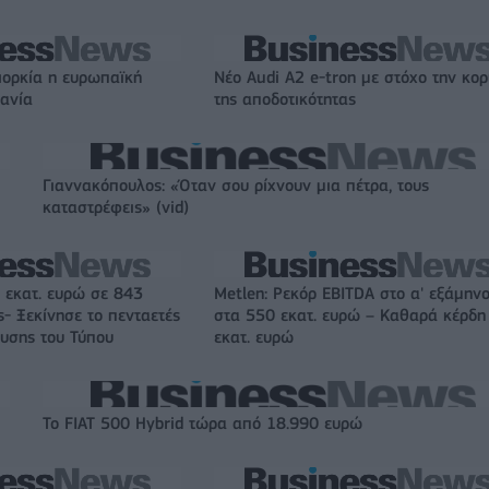
ιορκία η ευρωπαϊκή
Νέο Audi A2 e-tron με στόχο την κο
χανία
της αποδοτικότητας
Γιαννακόπουλος: «Όταν σου ρίχνουν μια πέτρα, τους
καταστρέφεις» (vid)
 εκατ. ευρώ σε 843
Metlen: Ρεκόρ EBITDA στο α' εξάμηνο
- Ξεκίνησε το πενταετές
στα 550 εκατ. ευρώ – Καθαρά κέρδη
υσης του Τύπου
εκατ. ευρώ
Το FIAT 500 Hybrid τώρα από 18.990 ευρώ