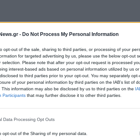
News.gr -
Do Not Process My Personal Information
to opt-out of the sale, sharing to third parties, or processing of your per
formation for targeted advertising by us, please use the below opt-out s
r selection. Please note that after your opt-out request is processed y
παραστάσεων αναπαριστούν τα γραφικά
eing interest-based ads based on personal information utilized by us or
 της Σκοπέλου, του νησιού που γυρίστηκε η
disclosed to third parties prior to your opt-out. You may separately opt-
 προηγηθεί ειδική συνεργασία με τον Δήμο
losure of your personal information by third parties on the IAB’s list of
. This information may also be disclosed by us to third parties on the
IA
ιξη του προορισμού σε εκατοντάδες χιλιάδες φίλους
Participants
that may further disclose it to other third parties.
αστάσεις στον πολυχώρο O2 της Βρετανικής
 την αξέχαστη μουσική του, αναζητούμε
 Στόχος μας για τα επόμενα χρόνια είναι να
l Data Processing Opt Outs
ctivities, τον πολιτισμό, τη γαστρονομία και όλα
o opt-out of the Sharing of my personal data.
 μπορεί να απολαύσει και εκτός της υψηλής