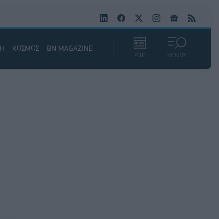
ΚΗ
ΚΟΣΜΟΣ
BN MAGAZINE
ΡΟΗ
ΜΕΝΟΥ