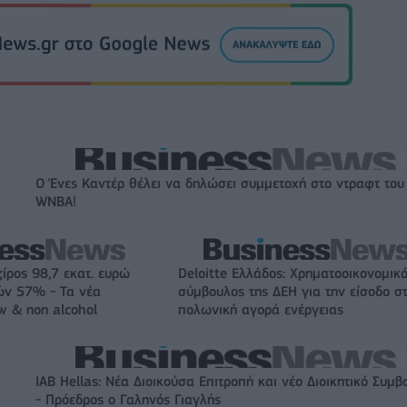
Ο Ένες Καντέρ θέλει να δηλώσει συμμετοχή στο ντραφτ του
WNBA!
ζίρος 98,7 εκατ. ευρώ
Deloitte Ελλάδος: Χρηματοοικονομικ
ών 57% - Τα νέα
σύμβουλος της ΔΕΗ για την είσοδο σ
w & non alcohol
πολωνική αγορά ενέργειας
IAB Hellas: Νέα Διοικούσα Επιτροπή και νέο Διοικητικό Συμβ
- Πρόεδρος ο Γαληνός Γιαγλής