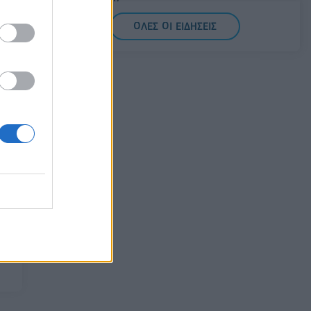
υποκλοπών
07/08/2026 - 14:11
ΕΛΛΑΔΑ
ΟΛΕΣ ΟΙ ΕΙΔΗΣΕΙΣ
Σαουδική Αραβία, Τουρκία και Πακιστάν
υπογράφουν κοινή αμυντική συμφωνία
07/08/2026 - 13:47
ΚΟΣΜΟΣ