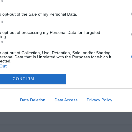
In
πρόεδρος Τουριστικής Επιτροπής Δήμου Σκοπέλου
o opt-out of the Sale of my Personal Data.
In
/giving-the-gift-of-abba.html
to opt-out of processing my Personal Data for Targeted
ing.
In
o opt-out of Collection, Use, Retention, Sale, and/or Sharing
ersonal Data that Is Unrelated with the Purposes for which it
lected.
Out
ΙΚΗ
CONFIRM
Data Deletion
Data Access
Privacy Policy