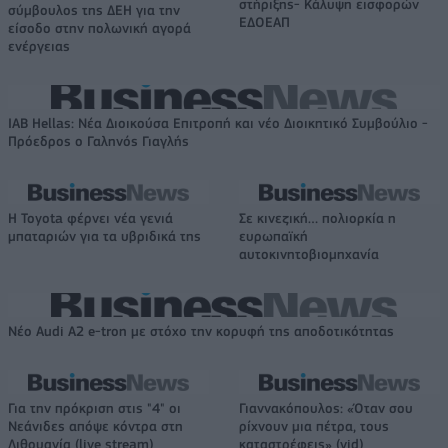
στήριξης- Κάλυψη εισφορών
σύμβουλος της ΔΕΗ για την
ΕΔΟΕΑΠ
είσοδο στην πολωνική αγορά
ενέργειας
IAB Hellas: Νέα Διοικούσα Επιτροπή και νέο Διοικητικό Συμβούλιο -
Πρόεδρος ο Γαληνός Γιαγλής
Η Toyota φέρνει νέα γενιά
Σε κινεζική… πολιορκία η
μπαταριών για τα υβριδικά της
ευρωπαϊκή
αυτοκινητοβιομηχανία
Νέο Audi A2 e-tron με στόχο την κορυφή της αποδοτικότητας
Για την πρόκριση στις "4" οι
Γιαννακόπουλος: «Όταν σου
Νεάνιδες απόψε κόντρα στη
ρίχνουν μια πέτρα, τους
Λιθουανία (live stream)
καταστρέφεις» (vid)