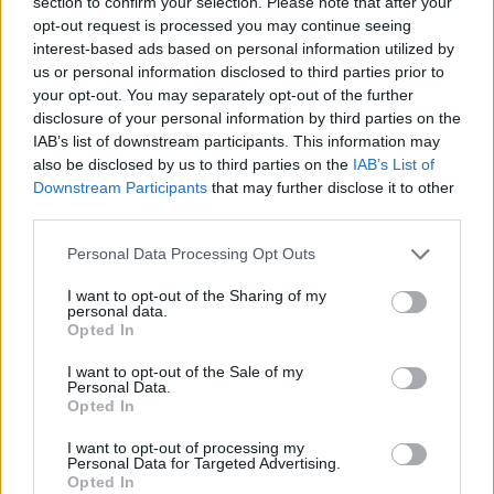
section to confirm your selection. Please note that after your
Nestle: Υποψήφια για την
Τουρκία: Προειδοποίηση
opt-out request is processed you may continue seeing
εξαγορά της Hain Celestial
για βόμβα στο αεροδρόμιο
interest-based ads based on personal information utilized by
Ατατούρκ
22/11/2017 - 02:00
us or personal information disclosed to third parties prior to
22/11/2017 - 02:00
your opt-out. You may separately opt-out of the further
disclosure of your personal information by third parties on the
IAB’s list of downstream participants. This information may
also be disclosed by us to third parties on the
IAB’s List of
Downstream Participants
that may further disclose it to other
third parties.
Personal Data Processing Opt Outs
I want to opt-out of the Sharing of my
personal data.
Opted In
I want to opt-out of the Sale of my
Personal Data.
Opted In
ΡΟΗ ΕΙΔΗΣΕΩΝ
I want to opt-out of processing my
Personal Data for Targeted Advertising.
Opted In
ΥΠΑΑΤ: Επιπλέον 12,5 εκατ. ευρώ στις Περιφέρειες