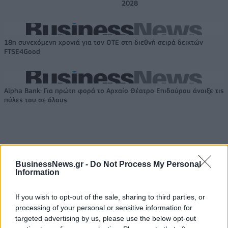
2028
18η συνεχόμενη χρονιά για τον ΟΤΕ στη διεθνή σειρά δεικτών
FTSE4Good
Alpha Bank: Για πρώτη φορά το Αρχαίο Θέατρο Επιδαύρου άνοιξε τις
πύλες του σε όλους
ΠΕΡΙΣΣΌΤΕΡΑ ΣΕ ΑΥΤΉ ΤΗΝ ΚΑΤΗΓΟΡΊΑ
BusinessNews.gr -
Do Not Process My Personal
Information
If you wish to opt-out of the sale, sharing to third parties, or
processing of your personal or sensitive information for
targeted advertising by us, please use the below opt-out