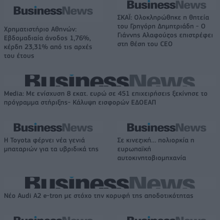
ΣΚΑΪ: Ολοκληρώθηκε η θητεία
του Γρηγόρη Δημητριάδη - Ο
Χρηματιστήριο Αθηνών:
Γιάννης Αλαφούζος επιστρέφει
Εβδομαδιαία άνοδος 1,76%,
στη θέση του CEO
κέρδη 23,31% από τις αρχές
του έτους
Media: Με ενίσχυση 8 εκατ. ευρώ σε 451 επιχειρήσεις ξεκίνησε το
πρόγραμμα στήριξης- Κάλυψη εισφορών ΕΔΟΕΑΠ
Η Toyota φέρνει νέα γενιά
Σε κινεζική… πολιορκία η
μπαταριών για τα υβριδικά της
ευρωπαϊκή
αυτοκινητοβιομηχανία
Νέο Audi A2 e-tron με στόχο την κορυφή της αποδοτικότητας