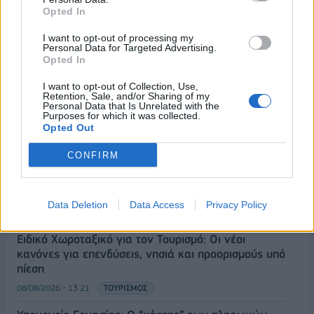
Opted In
ΡΟΗ ΕΙΔΗΣΕΩΝ
I want to opt-out of processing my
Personal Data for Targeted Advertising.
Opted In
Κορυφώνεται η έξοδος του Αυγούστου – Πάνω από
I want to opt-out of Collection, Use,
Retention, Sale, and/or Sharing of my
56.000 επιβάτες αναχωρούν σήμερα από τα
Personal Data that Is Unrelated with the
λιμάνια της Αττικής
Purposes for which it was collected.
Opted Out
08/08/2026 - 14:30
ΕΛΛΑΔΑ
CONFIRM
Δυτική Αττική: Η επόμενη ημέρα μετά τις πυρκαγιές
– Τα έργα Antinero και η «μάχη» πριν από τις
βροχές
Data Deletion
Data Access
Privacy Policy
08/08/2026 - 14:08
ΕΛΛΑΔΑ
Ειδικό Χωροταξικό για τον Τουρισμό: Οι νέοι
κανόνες για επενδύσεις, νησιά και προορισμούς υπό
πίεση
08/08/2026 - 13:21
ΤΟΥΡΙΣΜΟΣ