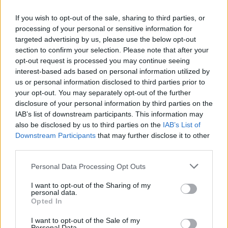
If you wish to opt-out of the sale, sharing to third parties, or
processing of your personal or sensitive information for
Safilo: Κάμψη τζίρου στο
targeted advertising by us, please use the below opt-out
τρίτο τρίμηνο
section to confirm your selection. Please note that after your
Μπατακλάν: Δύο χρόνια
opt-out request is processed you may continue seeing
13/11/2017 - 02:00
μετά το μακελειό ο
interest-based ads based on personal information utilized by
τζιχαντιστής Αμπντεσλάμ
us or personal information disclosed to third parties prior to
ακόμα σιωπά
your opt-out. You may separately opt-out of the further
disclosure of your personal information by third parties on the
13/11/2017 - 02:00
IAB’s list of downstream participants. This information may
also be disclosed by us to third parties on the
IAB’s List of
Downstream Participants
that may further disclose it to other
third parties.
Personal Data Processing Opt Outs
I want to opt-out of the Sharing of my
personal data.
Opted In
I want to opt-out of the Sale of my
Personal Data.