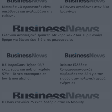
Μισιακός: «Ο προπονητής είναι
Ο Γιάννης Αγραβάνης στον Βίκο
υπεύθυνος και αναλαμβάνω την
Ιωαννίνων
ευθύνη»
Ελληνική Αναπτυξιακή Τράπεζα: Με «προίκα» 2 δισ. ευρώ ανοίγει
δρόμο για δάνεια έως 5 δισ. σε μικρομεσαίες
Β.Σ. Καρούλιας: Τζίρος 98,7
Deloitte Ελλάδος:
εκατ. ευρώ και αύξηση κερδών
Χρηματοοικονομικός
57% - Τα νέα στοιχήματα σε
σύμβουλος της ΔΕΗ για την
low & non alcohol
είσοδο στην πολωνική αγορά
ενέργειας
Η Chery επενδύει 75 εκατ. δολάρια στην KG Mobility