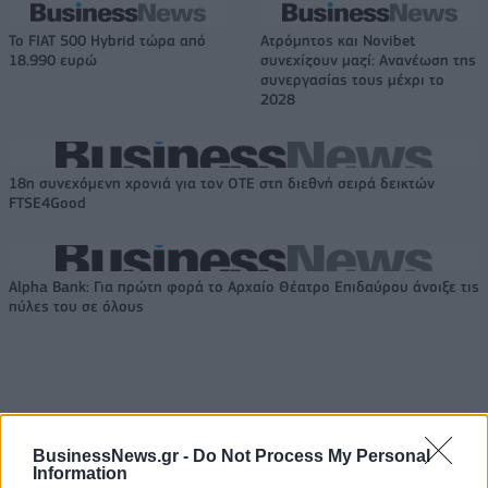
Το FIAT 500 Hybrid τώρα από
Ατρόμητος και Novibet
18.990 ευρώ
συνεχίζουν μαζί: Ανανέωση της
συνεργασίας τους μέχρι το
2028
18η συνεχόμενη χρονιά για τον ΟΤΕ στη διεθνή σειρά δεικτών
FTSE4Good
Alpha Bank: Για πρώτη φορά το Αρχαίο Θέατρο Επιδαύρου άνοιξε τις
πύλες του σε όλους
ΠΕΡΙΣΣΌΤΕΡΑ ΣΕ ΑΥΤΉ ΤΗΝ ΚΑΤΗΓΟΡΊΑ
BusinessNews.gr -
Do Not Process My Personal
Information