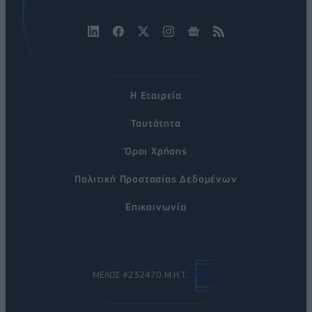
Η Εταιρεία
Ταυτότητα
Όροι Χρήσης
Πολιτική Προστασίας Δεδομένων
Επικοινωνία
ΜΕΛΟΣ #232470 Μ.Η.Τ.