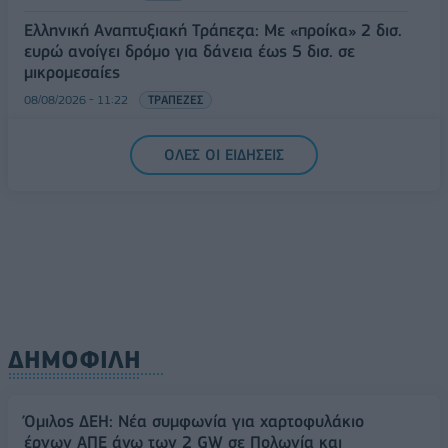
Ελληνική Αναπτυξιακή Τράπεζα: Με «προίκα» 2 δισ.
ευρώ ανοίγει δρόμο για δάνεια έως 5 δισ. σε
μικρομεσαίες
08/08/2026 - 11:22
ΤΡΑΠΕΖΕΣ
5G παντού, 6G στον ορίζοντα: Πού βρίσκεται η
ΟΛΕΣ ΟΙ ΕΙΔΗΣΕΙΣ
Ελλάδα στη μεγάλη τεχνολογική μετάβαση
08/08/2026 - 10:54
ΤΕΧΝΟΛΟΓΙΑ
ΔΗΜΟΦΙΛΗ
Όμιλος ΔΕΗ: Νέα συμφωνία για χαρτοφυλάκιο
έργων ΑΠΕ άνω των 2 GW σε Πολωνία και