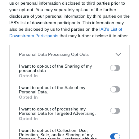
us or personal information disclosed to third parties prior to
Κολοράντο
your opt-out. You may separately opt-out of the further
02/11/2017 - 02:00
disclosure of your personal information by third parties on the
IAB’s list of downstream participants. This information may
also be disclosed by us to third parties on the
IAB’s List of
Downstream Participants
that may further disclose it to other
third parties.
Personal Data Processing Opt Outs
I want to opt-out of the Sharing of my
personal data.
Opted In
I want to opt-out of the Sale of my
Personal Data.
Opted In
ΡΟΗ ΕΙΔΗΣΕΩΝ
I want to opt-out of processing my
Personal Data for Targeted Advertising.
Opted In
Διευρύνεται η πρωτοβουλία για τις τιμές στο ράφι
I want to opt-out of Collection, Use,
με 916 προϊόντα
Retention, Sale, and/or Sharing of my
Personal Data that Is Unrelated with the