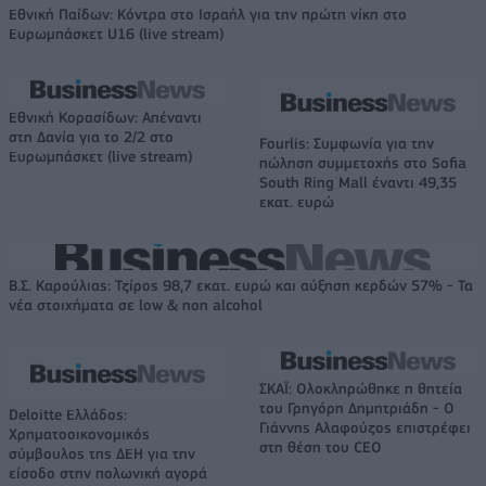
Εθνική Παίδων: Κόντρα στο Ισραήλ για την πρώτη νίκη στο
Ευρωμπάσκετ U16 (live stream)
Εθνική Κορασίδων: Απέναντι
στη Δανία για το 2/2 στο
Fourlis: Συμφωνία για την
Ευρωμπάσκετ (live stream)
πώληση συμμετοχής στο Sofia
South Ring Mall έναντι 49,35
εκατ. ευρώ
Β.Σ. Καρούλιας: Τζίρος 98,7 εκατ. ευρώ και αύξηση κερδών 57% - Τα
νέα στοιχήματα σε low & non alcohol
ΣΚΑΪ: Ολοκληρώθηκε η θητεία
του Γρηγόρη Δημητριάδη - Ο
Deloitte Ελλάδος:
Γιάννης Αλαφούζος επιστρέφει
Χρηματοοικονομικός
στη θέση του CEO
σύμβουλος της ΔΕΗ για την
είσοδο στην πολωνική αγορά