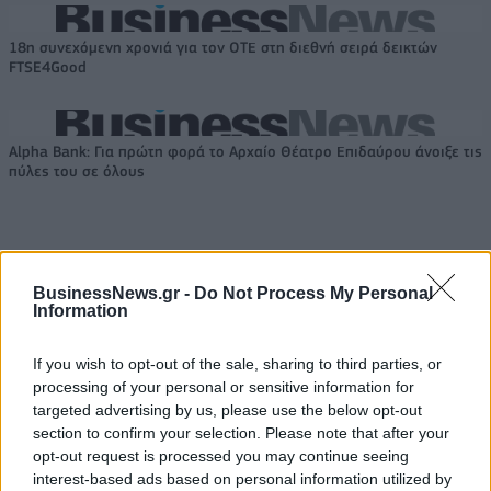
18η συνεχόμενη χρονιά για τον ΟΤΕ στη διεθνή σειρά δεικτών
FTSE4Good
Alpha Bank: Για πρώτη φορά το Αρχαίο Θέατρο Επιδαύρου άνοιξε τις
πύλες του σε όλους
BusinessNews.gr -
Do Not Process My Personal
ΠΕΡΙΣΣΌΤΕΡΑ ΣΕ ΑΥΤΉ ΤΗΝ ΚΑΤΗΓΟΡΊΑ
Information
If you wish to opt-out of the sale, sharing to third parties, or
processing of your personal or sensitive information for
targeted advertising by us, please use the below opt-out
Burberry: Αποχωρεί ο
section to confirm your selection. Please note that after your
Christopher Bailey
opt-out request is processed you may continue seeing
Tρεις νεκροί από σφαίρες
interest-based ads based on personal information utilized by
στο Walmart του
01/11/2017 - 02:00