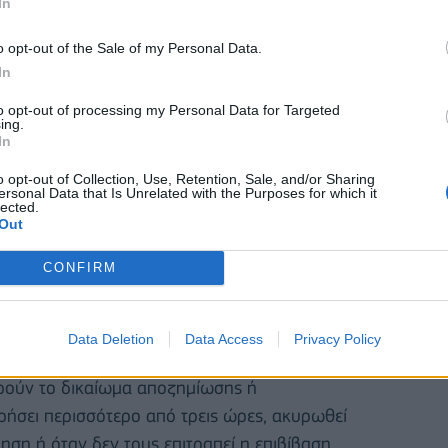
In
o opt-out of the Sale of my Personal Data.
In
to opt-out of processing my Personal Data for Targeted
ing.
In
o opt-out of Collection, Use, Retention, Sale, and/or Sharing
ersonal Data that Is Unrelated with the Purposes for which it
lected.
Out
CONFIRM
τερήσεις και ακυρώσεις
Data Deletion
Data Access
Privacy Policy
τηρούν το δικαίωμα αποζημίωσης ή
ήσει περισσότερο από τρεις ώρες, ακυρωθεί
ση ή όταν δεν τους επιτραπεί η επιβίβαση.