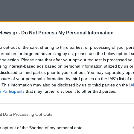
τα από πολύμηνες διαπραγματεύσεις, έλαβε τη
News.gr -
Do Not Process My Personal Information
 αντιπροσωπείας του Ευρωπαϊκού Κοινοβουλίου
ι να ενισχύσει την προστασία των ταξιδιωτών
to opt-out of the sale, sharing to third parties, or processing of your per
υστερήσεις, οι ακυρώσεις πτήσεων και η άρνηση
formation for targeted advertising by us, please use the below opt-out s
r selection. Please note that after your opt-out request is processed y
εώσεις για τις αεροπορικές εταιρείες.
eing interest-based ads based on personal information utilized by us or
disclosed to third parties prior to your opt-out. You may separately opt-
διατήρηση του ορίου των τριών ωρών καθυστέρησης
losure of your personal information by third parties on the IAB’s list of
, παρά τις πιέσεις που ασκήθηκαν κατά τη
. This information may also be disclosed by us to third parties on the
IA
Participants
that may further disclose it to other third parties.
ου ορίου αυτού.
 ισχυρότερη φωνή υπέρ των δικαιωμάτων των
l Data Processing Opt Outs
 του Ευρωπαϊκού Κοινοβουλίου, Ρομπέρτα
ει μεγαλύτερη διαφάνεια και προβλεψιμότητα τόσο
o opt-out of the Sharing of my personal data.
ς εταιρείες.