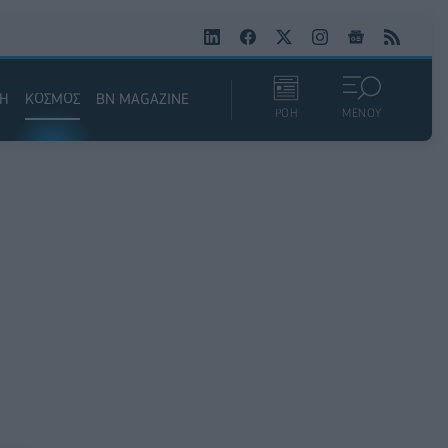
ΚΗ
ΚΟΣΜΟΣ
BN MAGAZINE
ΡΟΗ
ΜΕΝΟΥ