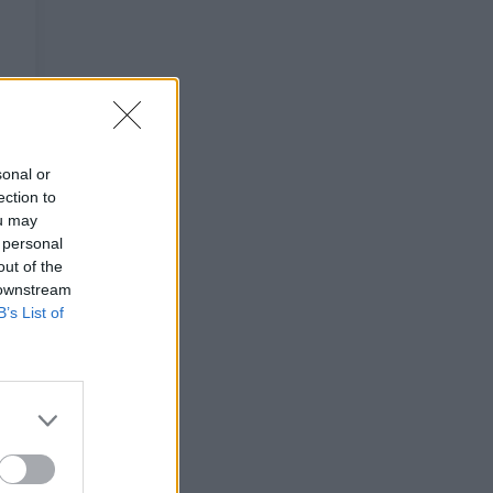
sonal or
ection to
ou may
 personal
out of the
 downstream
B’s List of