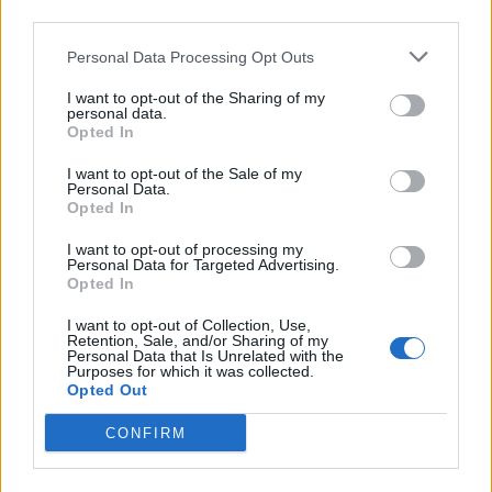
third parties.
Personal Data Processing Opt Outs
I want to opt-out of the Sharing of my
personal data.
Opted In
Λίβανος: Έξι νεκροί από
I want to opt-out of the Sale of my
Καγκελάριος Μερτς: Η
ισραηλινό πλήγμα- O
Personal Data.
πρώην ανατολική Γερμανία
Opted In
iσραηλινός στρατός καλεί
"μοντέλο" για οικονομικό
για εκκένωση της
μετασχηματισμό
I want to opt-out of processing my
Ναμπατίγε
Personal Data for Targeted Advertising.
02/06/2026 - 14:16
Opted In
02/06/2026 - 14:28
I want to opt-out of Collection, Use,
Retention, Sale, and/or Sharing of my
Personal Data that Is Unrelated with the
Purposes for which it was collected.
Opted Out
CONFIRM