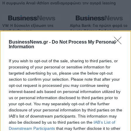
Η συμφωνία Arval-Athlon αναδιαμορφώνει την αγορά leasing
VW: Η δύσκολη εξίσωση της
Alpha Bank: Για πρώτη φορά το
αναδιάρθρωσης
Αρχαίο Θέατρο Επιδαύρου
άνοιξε τις πύλες του σε όλους
BusinessNews.gr -
Do Not Process My Personal
Information
ESG Report 2025: Πώς η ΑΒ Βασιλόπουλος μετατρέπει τη
If you wish to opt-out of the sale, sharing to third parties, or
βιωσιμότητα σε καθημερινή πράξη
processing of your personal or sensitive information for
targeted advertising by us, please use the below opt-out
section to confirm your selection. Please note that after your
opt-out request is processed you may continue seeing
Stoiximan: «Πού ήσουν;» στις μεγάλες στιγμές του Ολυμπιακού
interest-based ads based on personal information utilized by
us or personal information disclosed to third parties prior to
your opt-out. You may separately opt-out of the further
disclosure of your personal information by third parties on the
IAB’s list of downstream participants. This information may
ΠΕΡΙΣΣΌΤΕΡΑ ΣΕ ΑΥΤΉ ΤΗΝ ΚΑΤΗΓΟΡΊΑ
also be disclosed by us to third parties on the
IAB’s List of
Downstream Participants
that may further disclose it to other