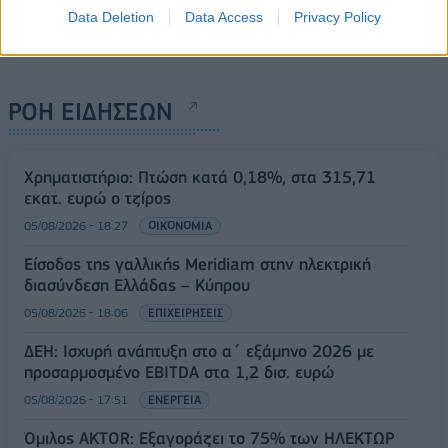
Data Deletion
Data Access
Privacy Policy
ΡΟΗ ΕΙΔΗΣΕΩΝ
Χρηματιστήριο: Πτώση κατά 0,18%, στα 315,71
εκατ. ευρώ ο τζίρος
05/08/2026 - 18:27
ΟΙΚΟΝΟΜΙΑ
Είσοδος της γαλλικής Meridiam στην ηλεκτρική
διασύνδεση Ελλάδας – Κύπρου
05/08/2026 - 18:06
ΕΠΙΧΕΙΡΗΣΕΙΣ
ΔΕΗ: Ισχυρή ανάπτυξη στο α΄ εξάμηνο 2026 με
προσαρμοσμένο EBITDA στα 1,2 δισ. ευρώ
05/08/2026 - 17:51
ΕΝΕΡΓΕΙΑ
Όμιλος AKTOR: Εξαγοράζει το 75% των ΗΛΕΚΤΩΡ