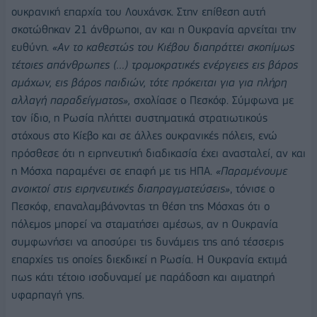
ουκρανική επαρχία του Λουχάνσκ. Στην επίθεση αυτή
σκοτώθηκαν 21 άνθρωποι, αν και η Ουκρανία αρνείται την
ευθύνη.
«Αν το καθεστώς του Κιέβου διαπράττει σκοπίμως
τέτοιες απάνθρωπες (…) τρομοκρατικές ενέργειες εις βάρος
αμάχων, εις βάρος παιδιών, τότε πρόκειται για για πλήρη
αλλαγή παραδείγματος»,
σχολίασε ο Πεσκόφ. Σύμφωνα με
τον ίδιο, η Ρωσία πλήττει συστηματικά στρατιωτικούς
στόχους στο Κίεβο και σε άλλες ουκρανικές πόλεις, ενώ
πρόσθεσε ότι η ειρηνευτική διαδικασία έχει ανασταλεί, αν και
η Μόσχα παραμένει σε επαφή με τις ΗΠΑ.
«Παραμένουμε
ανοικτοί στις ειρηνευτικές διαπραγματεύσεις»
, τόνισε ο
Πεσκόφ, επαναλαμβάνοντας τη θέση της Μόσχας ότι ο
πόλεμος μπορεί να σταματήσει αμέσως, αν η Ουκρανία
συμφωνήσει να αποσύρει τις δυνάμεις της από τέσσερις
επαρχίες τις οποίες διεκδικεί η Ρωσία. Η Ουκρανία εκτιμά
πως κάτι τέτοιο ισοδυναμεί με παράδοση και αιματηρή
υφαρπαγή γης.