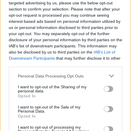
targeted advertising by us, please use the below opt-out
section to confirm your selection. Please note that after your
opt-out request is processed you may continue seeing
Β.Σ. Καρούλιας: Τζίρος 98,7
Deloitte Ελλάδος:
interest-based ads based on personal information utilized by
εκατ. ευρώ και αύξηση κερδών
Χρηματοοικονομικός
us or personal information disclosed to third parties prior to
57% - Τα νέα στοιχήματα σε
σύμβουλος της ΔΕΗ για την
your opt-out. You may separately opt-out of the further
low & non alcohol
είσοδο στην πολωνική αγορά
disclosure of your personal information by third parties on the
ενέργειας
IAB’s list of downstream participants. This information may
also be disclosed by us to third parties on the
IAB’s List of
Downstream Participants
that may further disclose it to other
Η Chery επενδύει 75 εκατ. δολάρια στην KG Mobility
third parties.
Personal Data Processing Opt Outs
Το FIAT 500 Hybrid τώρα από
Ατρόμητος και Novibet
I want to opt-out of the Sharing of my
personal data.
18.990 ευρώ
συνεχίζουν μαζί: Ανανέωση της
Opted In
συνεργασίας τους μέχρι το
2028
I want to opt-out of the Sale of my
Personal Data.
Opted In
18η συνεχόμενη χρονιά για τον ΟΤΕ στη διεθνή σειρά δεικτών
I want to opt-out of processing my
FTSE4Good