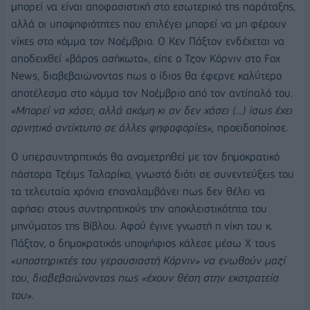
μπορεί να είναι αποφασιστική στο εσωτερικό της παράταξης,
αλλά οι υποψηφιότητες που επιλέγει μπορεί να μη φέρουν
νίκες στο κόμμα τον Νοέμβριο. Ο Κεν Πάξτον ενδέχεται να
αποδειχθεί «βάρος ασήκωτο», είπε ο Τζον Κόρνιν στο Fox
News, διαβεβαιώνοντας πως ο ίδιος θα έφερνε καλύτερο
αποτέλεσμα στο κόμμα τον Νοέμβριο από τον αντίπαλό του.
«Μπορεί να χάσει, αλλά ακόμη κι αν δεν χάσει (...) ίσως έχει
αρνητικό αντίκτυπο σε άλλες ψηφοφορίες»,
προειδοποίησε.
Ο υπερσυντηρητικός θα αναμετρηθεί με τον δημοκρατικό
πάστορα Τζέιμς Ταλαρίκο, γνωστό διότι σε συνεντεύξεις του
τα τελευταία χρόνια επαναλαμβάνει πως δεν θέλει να
αφήσει στους συντηρητικούς την αποκλειστικότητα του
μηνύματος της Βίβλου. Αφού έγινε γνωστή η νίκη του κ.
Πάξτον, ο δημοκρατικός υποψήφιος κάλεσε μέσω X τους
«υποστηρικτές του γερουσιαστή Κόρνιν» να ενωθούν μαζί
του, διαβεβαιώνοντας πως «έχουν θέση στην εκστρατεία
του».