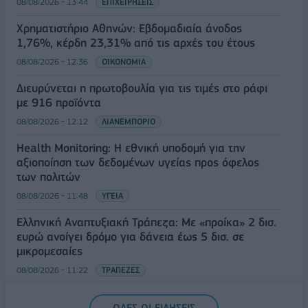
08/08/2026 - 13:44
ΕΠΙΧΕΙΡΗΣΕΙΣ
Χρηματιστήριο Αθηνών: Εβδομαδιαία άνοδος
1,76%, κέρδη 23,31% από τις αρχές του έτους
08/08/2026 - 12:36
ΟΙΚΟΝΟΜΙΑ
Διευρύνεται η πρωτοβουλία για τις τιμές στο ράφι
με 916 προϊόντα
08/08/2026 - 12:12
ΛΙΑΝΕΜΠΟΡΙΟ
Health Monitoring: Η εθνική υποδομή για την
αξιοποίηση των δεδομένων υγείας προς όφελος
των πολιτών
08/08/2026 - 11:48
ΥΓΕΙΑ
Ελληνική Αναπτυξιακή Τράπεζα: Με «προίκα» 2 δισ.
ευρώ ανοίγει δρόμο για δάνεια έως 5 δισ. σε
μικρομεσαίες
08/08/2026 - 11:22
ΤΡΑΠΕΖΕΣ
5G παντού, 6G στον ορίζοντα: Πού βρίσκεται η
ΟΛΕΣ ΟΙ ΕΙΔΗΣΕΙΣ