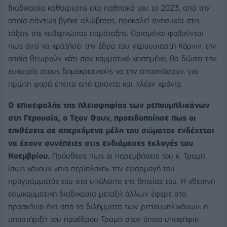
διαδικασία καθαίρεσης στο παθητικό του το 2023, από την
οποία πάντως βγήκε αλώβητος, προκαλεί ανησυχία στις
τάξεις της κυβερνώσας παράταξης. Ορισμένοι φοβούνται
πως αντί να κρατήσει την έδρα του γερουσιαστή Κόρνιν, την
οποία θεωρούν κάτι σαν κομματικό κεκτημένο, θα δώσει την
ευκαιρία στους δημοκρατικούς να την αποσπάσουν, για
πρώτη φορά έπειτα από τριάντα και πλέον χρόνια.
Ο επικεφαλής της πλειοψηφίας των ρεπουμπλικάνων
στη Γερουσία, ο Τζον Θουν, προειδοποίησε πως οι
επιθέσεις σε απερχόμενα μέλη του σώματος ενδέχεται
να έχουν συνέπειες στις ενδιάμεσες εκλογές του
Νοεμβρίου.
Πρόσθεσε πως οι παρεμβάσεις του κ. Τραμπ
ίσως κάνουν «πιο περίπλοκη» την εφαρμογή του
προγράμματός του στο υπόλοιπο της θητείας του. Η χθεσινή
εσωκομματική διαδικασία μεταξύ άλλων έφερε στο
προσκήνιο ένα από τα διλήμματα των ρεπουμπλικάνων: η
υποστήριξη του προέδρου Τραμπ στον όποιο υποψήφιο