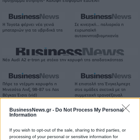
πρόγραμμα στήριξης- Κάλυψη εισφορών ΕΔΟΕΑΠ
Η Toyota φέρνει νέα γενιά
Σε κινεζική… πολιορκία η
μπαταριών για τα υβριδικά της
ευρωπαϊκή
αυτοκινητοβιομηχανία
Νέο Audi A2 e-tron με στόχο την κορυφή της αποδοτικότητας
Πήρε το ντέρμπι κορυφής η
Η επιστολή της Ένγκελμπερτ
Μινεσότα Λινξ, 98-87 τις Λας
στις ομάδες σχετικά με τη
Βέγκας Έισις (vid)
συμμετοχή τρανσέξουαλ
αθλητών
BusinessNews.gr -
Do Not Process My Personal
Information
Ελληνική Αναπτυξιακή Τράπεζα: Με «προίκα» 2 δισ. ευρώ ανοίγει
If you wish to opt-out of the sale, sharing to third parties, or
δρόμο για δάνεια έως 5 δισ. σε μικρομεσαίες
processing of your personal or sensitive information for