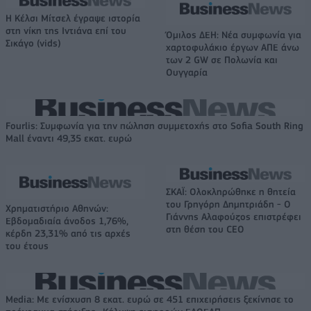
Η Κέλσι Μίτσελ έγραψε ιστορία
στη νίκη της Ιντιάνα επί του
Όμιλος ΔΕΗ: Νέα συμφωνία για
Σικάγο (vids)
χαρτοφυλάκιο έργων ΑΠΕ άνω
των 2 GW σε Πολωνία και
Ουγγαρία
Fourlis: Συμφωνία για την πώληση συμμετοχής στο Sofia South Ring
Mall έναντι 49,35 εκατ. ευρώ
ΣΚΑΪ: Ολοκληρώθηκε η θητεία
του Γρηγόρη Δημητριάδη - Ο
Χρηματιστήριο Αθηνών:
Γιάννης Αλαφούζος επιστρέφει
Εβδομαδιαία άνοδος 1,76%,
στη θέση του CEO
κέρδη 23,31% από τις αρχές
του έτους
Media: Με ενίσχυση 8 εκατ. ευρώ σε 451 επιχειρήσεις ξεκίνησε το