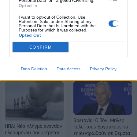
Personal Data for Targeted Advertising.
Opted In
I want to opt-out of Collection, Use,
Retention, Sale, and/or Sharing of my
Alpha Bank: Για πρώτη φορά το Αρχαίο Θέατρο Επιδαύρου άνοιξε τις
Personal Data that Is Unrelated with the
πύλες του σε όλους
Purposes for which it was collected.
Opted Out
CONFIRM
ΠΕΡΙΣΣΌΤΕΡΑ ΣΕ ΑΥΤΉ ΤΗΝ ΚΑΤΗΓΟΡΊΑ
Data Deletion
Data Access
Privacy Policy
Βρετανία: Ο Τόνι Μπλερ
ΗΠΑ: Νέο πλήγμα εναντίον
καλεί τους Εργατικούς να
πλεούμενου που φέρεται
επικεντρωθούν σε θέματα