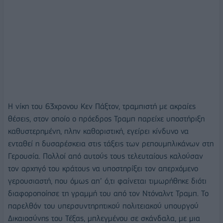
Η νίκη του 63χρονου Κεν Πάξτον, τραμπιστή με ακραίες
θέσεις, στον οποίο ο πρόεδρος Τραμπ παρείχε υποστήριξη
καθυστερημένη, πλην καθοριστική, εγείρει κίνδυνο να
ενταθεί η δυσαρέσκεια στις τάξεις των ρεπουμπλικάνων στη
Γερουσία. Πολλοί από αυτούς τους τελευταίους καλούσαν
τον αρχηγό του κράτους να υποστηρίξει τον απερχόμενο
γερουσιαστή, που όμως απ’ ό,τι φαίνεται τιμωρήθηκε διότι
διαφοροποίησε τη γραμμή του από τον Ντόναλντ Τραμπ. Το
παρελθόν του υπερσυντηρητικού πολιτειακού υπουργού
Δικαιοσύνης του Τέξας, μπλεγμένου σε σκάνδαλα, με μια