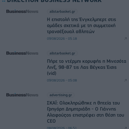
allstarbasket.gr
Η επιστολή της Ένγκελμπερτ στις
ομάδες σχετικά με τη συμμετοχή
τρανσέξουαλ αθλητών
09/08/2026 - 05:18
allstarbasket.gr
Πήρε το ντέρμπι κορυφής η Μινεσότα
Λινξ, 98-87 τις Λας Βέγκας Έισις
(vid)
09/08/2026 - 05:08
advertising.gr
ΣΚΑΪ: Ολοκληρώθηκε η θητεία του
Γρηγόρη Δημητριάδη - Ο Γιάννης
Αλαφούζος επιστρέφει στη θέση του
CEO
08/08/2026 - 06:51