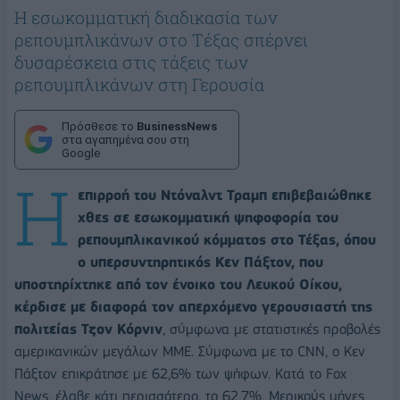
H εσωκομματική διαδικασία των
ρεπουμπλικάνων στο Τέξας σπέρνει
δυσαρέσκεια στις τάξεις των
ρεπουμπλικάνων στη Γερουσία
Πρόσθεσε το
BusinessNews
στα αγαπημένα σου στη
Google
Η
επιρροή του Ντόναλντ Τραμπ επιβεβαιώθηκε
χθες σε εσωκομματική ψηφοφορία του
ρεπουμπλικανικού κόμματος στο Τέξας, όπου
ο υπερσυντηρητικός Κεν Πάξτον, που
υποστηρίχτηκε από τον ένοικο του Λευκού Οίκου,
κέρδισε με διαφορά τον απερχόμενο γερουσιαστή της
πολιτείας Τζον Κόρνιν
, σύμφωνα με στατιστικές προβολές
αμερικανικών μεγάλων ΜΜΕ.
Σύμφωνα με το CNN, ο Κεν
Πάξτον επικράτησε με 62,6% των ψήφων. Κατά το Fox
News, έλαβε κάτι περισσότερο, το 62,7%. Μερικούς μήνες