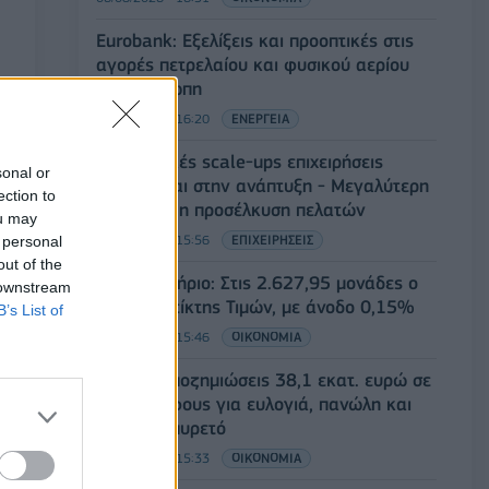
Eurobank: Εξελίξεις και προοπτικές στις
αγορές πετρελαίου και φυσικού αερίου
στην Ευρώπη
06/08/2026 - 16:20
ΕΝΕΡΓΕΙΑ
Οι ελληνικές scale-ups επιχειρήσεις
sonal or
στρέφονται στην ανάπτυξη - Μεγαλύτερη
ection to
πρόκληση η προσέλκυση πελατών
ou may
06/08/2026 - 15:56
ΕΠΙΧΕΙΡΗΣΕΙΣ
 personal
out of the
Χρηματιστήριο: Στις 2.627,95 μονάδες ο
 downstream
Γενικός Δείκτης Τιμών, με άνοδο 0,15%
B’s List of
06/08/2026 - 15:46
ΟΙΚΟΝΟΜΙΑ
ΥΠΑΑΤ: Αποζημιώσεις 38,1 εκατ. ευρώ σε
κτηνοτρόφους για ευλογιά, πανώλη και
αφθώδη πυρετό
06/08/2026 - 15:33
ΟΙΚΟΝΟΜΙΑ