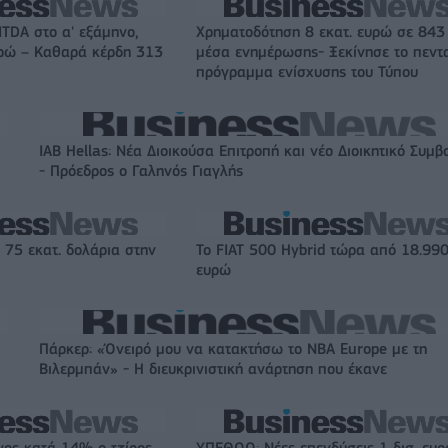
ITDA στο α' εξάμηνο,
Χρηματοδότηση 8 εκατ. ευρώ σε 843
υρώ – Καθαρά κέρδη 313
μέσα ενημέρωσης- Ξεκίνησε το πεντ
πρόγραμμα ενίσχυσης του Τύπου
IAB Hellas: Νέα Διοικούσα Επιτροπή και νέο Διοικητικό Συμβ
- Πρόεδρος ο Γαληνός Γιαγλής
 75 εκατ. δολάρια στην
Το FIAT 500 Hybrid τώρα από 18.99
ευρώ
Πάρκερ: «Όνειρό μου να κατακτήσω το ΝΒΑ Europe με τη
Βιλερμπάν» - Η διευκρινιστική ανάρτηση που έκανε
νος κατά 14% ο τζίρος
ΥΠΕΘΟΟ: Νέες επενδύσεις 1 δισ. ευ