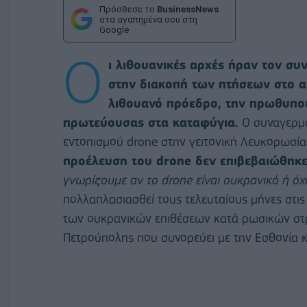
Πρόσθεσε το
BusinessNews
στα αγαπημένα σου στη
Google
Ο
ι λιθουανικές αρχές ήραν τον συ
στην διακοπή των πτήσεων στο αε
λιθουανό πρόεδρο, την πρωθυπου
πρωτεύουσας στα καταφύγια.
Ο συναγερμό
εντοπισμού drone στην γειτονική Λευκορωσία
προέλευση του drone δεν επιβεβαιώθηκε
γνωρίζουμε αν το drone είναι ουκρανικό ή όχ
πολλαπλασιασθεί τους τελευταίους μήνες στι
των ουκρανικών επιθέσεων κατά ρωσικών στρ
Πετρούπολης που συνορεύει με την Εσθονία κ