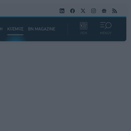
ΚΗ
ΚΟΣΜΟΣ
BN MAGAZINE
ΡΟΗ
ΜΕΝΟΥ