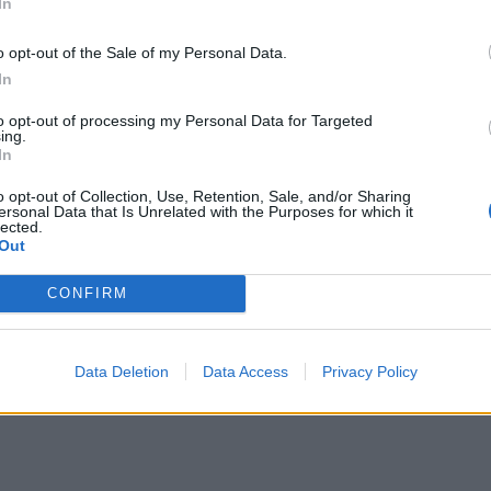
In
ντα, η πρωθυπουργός Ινγκα Ρουγκινιενέ και οι
o opt-out of the Sale of my Personal Data.
ηγήθηκαν σε καταφύγια, σύμφωνα με το πρακτορείο
In
ρόμιο του Βίλνιους διακόπηκαν, τα τρένα
to opt-out of processing my Personal Data for Targeted
ing.
ηκαν προς τα καταφύγια των σταθμών. Ο στρατός
In
 για την παρουσία μη επανδρωμένου αεροσκάφους
o opt-out of Collection, Use, Retention, Sale, and/or Sharing
ρα με την Λιθουανία. Η αποστολή εναέριας
ersonal Data that Is Unrelated with the Purposes for which it
lected.
νισε ο στρατός, δηλαδή τα ρουμανικά F-16 που
Out
έρριψαν χθες ουκρανικό drone στον εσθονικό
κή ώρα.
CONFIRM
Data Deletion
Data Access
Privacy Policy