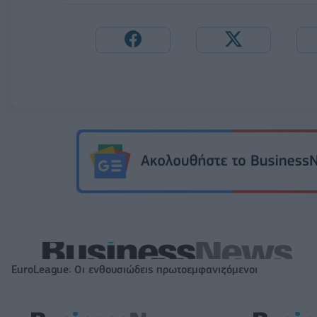
EuroLeague: Οι ενθουσιώδεις πρωτοεμφανιζόμενοι