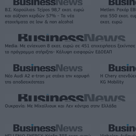
Β.Σ. Καρούλιας: Τζίρος 98,7 εκατ. ευρώ
Metlen: Ρεκόρ EB
και αύξηση κερδών 57% - Τα νέα
στα 550 εκατ. ε
στοιχήματα σε low & non alcohol
εκατ. ευρώ
Media: Με ενίσχυση 8 εκατ. ευρώ σε 451 επιχειρήσεις ξεκίνησε
το πρόγραμμα στήριξης- Κάλυψη εισφορών ΕΔΟΕΑΠ
Νέο Audi A2 e-tron με στόχο την κορυφή
Η Chery επενδύει
της αποδοτικότητας
KG Mobility
Ουκρανία: Με Μίχαϊλιουκ και Λεν κόντρα στην Ελλάδα
HELLENiQ ENERGY: Κέρδη 393 εκατ. ευρώ
Viohalco: Αυξημέ