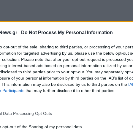
News.gr -
Do Not Process My Personal Information
to opt-out of the sale, sharing to third parties, or processing of your per
formation for targeted advertising by us, please use the below opt-out s
r selection. Please note that after your opt-out request is processed y
eing interest-based ads based on personal information utilized by us or
disclosed to third parties prior to your opt-out. You may separately opt-
ς Ρωσίας στην Ουκρανία το 2022 και την
losure of your personal information by third parties on the IAB’s list of
αντιαεροπορικός συναγερμός στέλνει την πολιτική
. This information may also be disclosed by us to third parties on the
IA
ης πρωτεύουσας μίας χώρας του ΝΑΤΟ και της
Participants
that may further disclose it to other third parties.
μένο χρόνο, τα μέλη της λιθουανικής πολιτικής
όμοιου συναγερμού στα καταφύγια, αλλά όχι και ο
l Data Processing Opt Outs
0 τοπική ώρα μέσω των κινητών τηλεφώνων:
ε αμέσως προς ένα καταφύγιο ή ασφαλές μέρος,
o opt-out of the Sharing of my personal data.
ιμένετε οδηγίες».