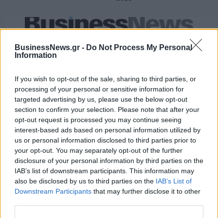
18η συνεχόμενη χρονιά για τον ΟΤΕ στη διεθνή σειρά δεικτών
FTSE4Good
BusinessNews.gr -
Do Not Process My Personal
Information
If you wish to opt-out of the sale, sharing to third parties, or
Alpha Bank: Για πρώτη φορά το Αρχαίο Θέατρο Επιδαύρου άνοιξε τις
processing of your personal or sensitive information for
πύλες του σε όλους
targeted advertising by us, please use the below opt-out
section to confirm your selection. Please note that after your
opt-out request is processed you may continue seeing
interest-based ads based on personal information utilized by
us or personal information disclosed to third parties prior to
ΠΕΡΙΣΣΌΤΕΡΑ ΣΕ ΑΥΤΉ ΤΗΝ ΚΑΤΗΓΟΡΊΑ
your opt-out. You may separately opt-out of the further
disclosure of your personal information by third parties on the
IAB’s list of downstream participants. This information may
also be disclosed by us to third parties on the
IAB’s List of
Downstream Participants
that may further disclose it to other
third parties.