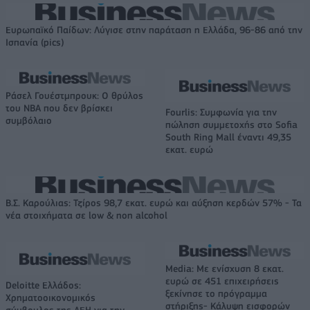
Ευρωπαϊκό Παίδων: Λύγισε στην παράταση η Ελλάδα, 96-86 από την
Ισπανία (pics)
Ράσελ Γουέστμπρουκ: Ο θρύλος
του NBA που δεν βρίσκει
Fourlis: Συμφωνία για την
συμβόλαιο
πώληση συμμετοχής στο Sofia
South Ring Mall έναντι 49,35
εκατ. ευρώ
Β.Σ. Καρούλιας: Τζίρος 98,7 εκατ. ευρώ και αύξηση κερδών 57% - Τα
νέα στοιχήματα σε low & non alcohol
Media: Με ενίσχυση 8 εκατ.
ευρώ σε 451 επιχειρήσεις
Deloitte Ελλάδος:
ξεκίνησε το πρόγραμμα
Χρηματοοικονομικός
στήριξης- Κάλυψη εισφορών
σύμβουλος της ΔΕΗ για την