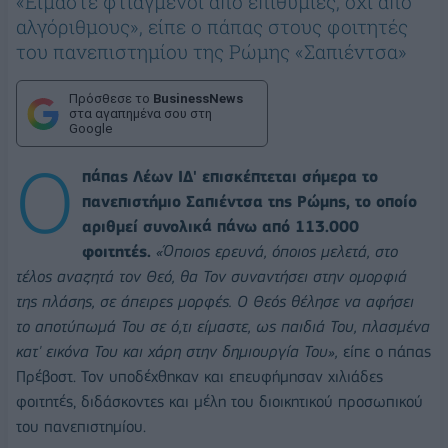
«Είμαστε φτιαγμένοι από επιθυμίες, όχι από
αλγόριθμους», είπε ο πάπας στους φοιτητές
του πανεπιστημίου της Ρώμης «Σαπιέντσα»
Πρόσθεσε το
BusinessNews
στα αγαπημένα σου στη
Google
Ο
πάπας Λέων ΙΔ' επισκέπτεται σήμερα το
πανεπιστήμιο Σαπιέντσα της Ρώμης, το οποίο
αριθμεί συνολικά πάνω από 113.000
φοιτητές.
«Όποιος ερευνά, όποιος μελετά, στο
τέλος αναζητά τον Θεό, θα Τον συναντήσει στην ομορφιά
της πλάσης, σε άπειρες μορφές. Ο Θεός θέλησε να αφήσει
το αποτύπωμά Του σε ό,τι είμαστε, ως παιδιά Του, πλασμένα
κατ' εικόνα Του και χάρη στην δημιουργία Του»,
είπε ο πάπας
Πρέβοστ. Τον υποδέχθηκαν και επευφήμησαν χιλιάδες
φοιτητές, διδάσκοντες και μέλη του διοικητικού προσωπικού
του πανεπιστημίου.