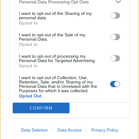
Personal Data Processing Opt Outs
I want to opt-out of the Sharing of my
Νομπελίστας Ειρήνης: Οι
personal data.
Σερβία: Συνάντηση της
ΗΠΑ ασκούν μια
Opted In
υπουργού Πολιτισμού Λ.
διπλωματία «του
Μενδώνη με τον πρόεδρο
πλιάτσικου» στo Κονγκό
I want to opt-out of the Sale of my
Αλ. Βούτσιτς
Personal Data.
14/05/2026 - 15:16
Opted In
14/05/2026 - 14:57
I want to opt-out of processing my
Personal Data for Targeted Advertising.
Opted In
I want to opt-out of Collection, Use,
Retention, Sale, and/or Sharing of my
Personal Data that Is Unrelated with the
Purposes for which it was collected.
Opted Out
CONFIRM
Data Deletion
Data Access
Privacy Policy
ΡΟΗ ΕΙΔΗΣΕΩΝ