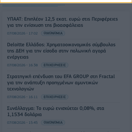
ΥΠΑΑΤ: Επιπλέον 12,5 εκατ. ευρώ στις Περιφέρειες
για την ενίσχυση της βιοασφάλειας
07/08/2026 - 17:02
ΟΙΚΟΝΟΜΙΑ
Deloitte Ελλάδος: Χρηματοοικονομικός σύμβουλος
της ΔΕΗ για την είσοδο στην πολωνική αγορά
ενέργειας
07/08/2026 - 16:38
ΕΠΙΧΕΙΡΗΣΕΙΣ
Στρατηγική επένδυση του EFA GROUP στη Fractal
για την ανάπτυξη προηγμένων αμυντικών
τεχνολογιών
07/08/2026 - 16:11
ΕΠΙΧΕΙΡΗΣΕΙΣ
Συνάλλαγμα: Το ευρώ ενισχύεται 0,08%, στα
1,1534 δολάρια
07/08/2026 - 15:45
ΟΙΚΟΝΟΜΙΑ