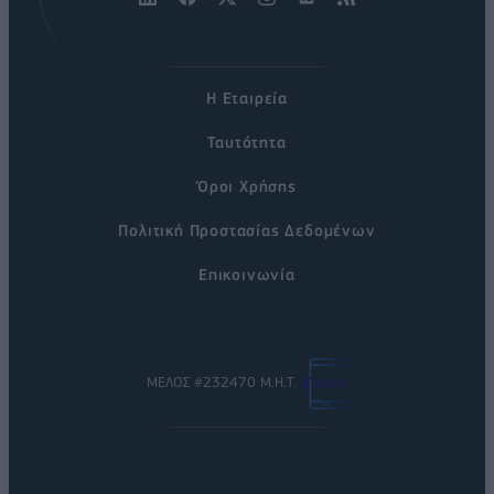
Η Εταιρεία
Ταυτότητα
Όροι Χρήσης
Πολιτική Προστασίας Δεδομένων
Επικοινωνία
ΜΕΛΟΣ #232470 Μ.Η.Τ.