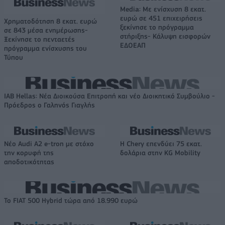
Media: Με ενίσχυση 8 εκατ.
ευρώ σε 451 επιχειρήσεις
Χρηματοδότηση 8 εκατ. ευρώ
ξεκίνησε το πρόγραμμα
σε 843 μέσα ενημέρωσης-
στήριξης- Κάλυψη εισφορών
Ξεκίνησε το πενταετές
ΕΔΟΕΑΠ
πρόγραμμα ενίσχυσης του
Τύπου
IAB Hellas: Νέα Διοικούσα Επιτροπή και νέο Διοικητικό Συμβούλιο -
Πρόεδρος ο Γαληνός Γιαγλής
Νέο Audi A2 e-tron με στόχο
Η Chery επενδύει 75 εκατ.
την κορυφή της
δολάρια στην KG Mobility
αποδοτικότητας
Το FIAT 500 Hybrid τώρα από 18.990 ευρώ