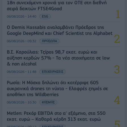
18η συνεχόμενη χρονιά για τον ΟΤΕ στη διεθνή
σειρά δεικτών FTSE4Good
06/08/2026 - 14:40
ESG
Ο Demis Hassabis αναλαμβάνει Πρόεδρος της
Google DeepMind και Chief Scientist της Alphabet
06/08/2026 - 09:32
ΠΡΟΣΩΠΑ
Β.Σ. Καρούλιας: Τζίρος 98,7 εκατ. ευρώ και
αύξηση κερδών 57% - Τα νέα στοιχήματα σε low
& non alcohol
06/08/2026 - 11:48
ΕΠΙΧΕΙΡΗΣΕΙΣ
Ρωσία: Η Μόσχα δηλώνει ότι κατέρριψε 605
ουκρανικά drones τη νύχτα - Ελαφρές ζημιές σε
αποθήκη της Wildberries
06/08/2026 - 10:30
ΚΟΣΜΟΣ
Metlen: Ρεκόρ EBITDA στο α' εξάμηνο, στα 550
εκατ. ευρώ – Καθαρά κέρδη 313 εκατ. ευρώ
06/08/2026 - 09:12
ΕΠΙΧΕΙΡΗΣΕΙΣ