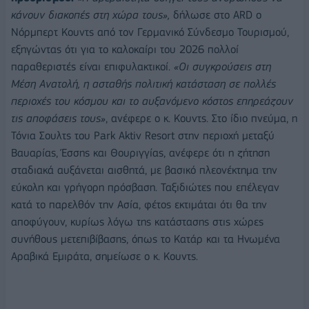
κάνουν διακοπές στη χώρα τους»,
δήλωσε στο ARD ο
Νόρμπερτ Κουντς από τον Γερμανικό Σύνδεσμο Τουρισμού,
εξηγώντας ότι για το καλοκαίρι του 2026 πολλοί
παραθεριστές είναι επιφυλακτικοί.
«Οι συγκρούσεις στη
Μέση Ανατολή, η ασταθής πολιτική κατάσταση σε πολλές
περιοχές του κόσμου και το αυξανόμενο κόστος επηρεάζουν
τις αποφάσεις τους»
, ανέφερε ο κ. Κουντς. Στο ίδιο πνεύμα, η
Τόνια Σουλτς του Park Aktiv Resort στην περιοχή μεταξύ
Βαυαρίας, Έσσης και Θουριγγίας, ανέφερε ότι η ζήτηση
σταδιακά αυξάνεται αισθητά, με βασικό πλεονέκτημα την
εύκολη και γρήγορη πρόσβαση. Ταξιδιώτες που επέλεγαν
κατά το παρελθόν την Ασία, φέτος εκτιμάται ότι θα την
αποφύγουν, κυρίως λόγω της κατάστασης στις χώρες
συνήθους μετεπιβίβασης, όπως το Κατάρ και τα Ηνωμένα
Αραβικά Εμιράτα, σημείωσε ο κ. Κουντς.