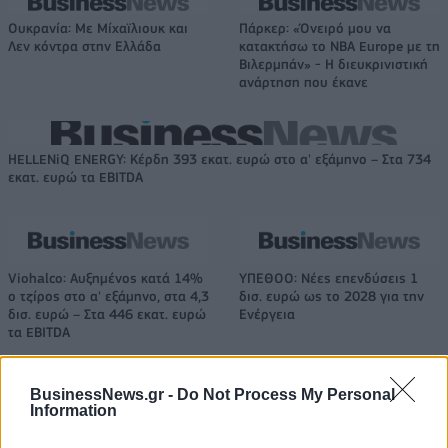
Ουκρανία: Με Μίχαϊλιουκ και
Πάρκερ: «Όνειρό μου να
Λεν κόντρα στην Ελλάδα
κατακτήσω το ΝΒΑ Europe με τη
Βιλερμπάν» - Η διευκρινιστική
ανάρτηση που έκανε
HELLENiQ ENERGY: Κέρδη 393 εκατ. ευρώ στο α' εξάμηνο – Στα 734
εκατ. ευρώ τα EBITDA
Viohalco: Αυξημένος κατά 14%
ΥΠΕΘΟΟ: Νέες επενδύσεις 1
ο τζίρος στο α' εξάμηνο, στα 4,3
δισ. ευρώ ως το 2028 για την
δισ. ευρώ – Στα 446 εκατ. ευρώ
Ενέργεια
τα EBITDA
BusinessNews.gr -
Do Not Process My Personal
Η συμφωνία Arval-Athlon αναδιαμορφώνει την αγορά leasing
Information