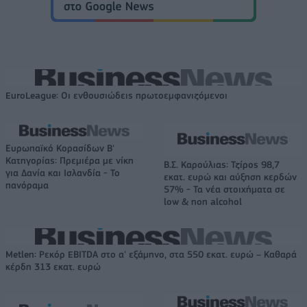
EuroLeague: Οι ενθουσιώδεις πρωτοεμφανιζόμενοι
Ευρωπαϊκό Κορασίδων Β'
Κατηγορίας: Πρεμιέρα με νίκη
Β.Σ. Καρούλιας: Τζίρος 98,7
για Δανία και Ισλανδία - Το
εκατ. ευρώ και αύξηση κερδών
πανόραμα
57% - Τα νέα στοιχήματα σε
low & non alcohol
Metlen: Ρεκόρ EBITDA στο α' εξάμηνο, στα 550 εκατ. ευρώ – Καθαρά
κέρδη 313 εκατ. ευρώ