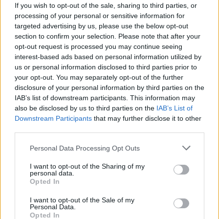
If you wish to opt-out of the sale, sharing to third parties, or
processing of your personal or sensitive information for
VW: Η δύσκολη εξίσωση της
18η συνεχόμενη χρονιά για τον
targeted advertising by us, please use the below opt-out
αναδιάρθρωσης
ΟΤΕ στη διεθνή σειρά δεικτών
section to confirm your selection. Please note that after your
FTSE4Good
opt-out request is processed you may continue seeing
interest-based ads based on personal information utilized by
us or personal information disclosed to third parties prior to
Alpha Bank: Για πρώτη φορά το Αρχαίο Θέατρο Επιδαύρου άνοιξε τις
your opt-out. You may separately opt-out of the further
πύλες του σε όλους
disclosure of your personal information by third parties on the
IAB’s list of downstream participants. This information may
also be disclosed by us to third parties on the
IAB’s List of
Downstream Participants
that may further disclose it to other
ESG Report 2025: Πώς η ΑΒ Βασιλόπουλος μετατρέπει τη
third parties.
βιωσιμότητα σε καθημερινή πράξη
Personal Data Processing Opt Outs
I want to opt-out of the Sharing of my
personal data.
Opted In
ΠΕΡΙΣΣΌΤΕΡΑ ΣΕ ΑΥΤΉ ΤΗΝ ΚΑΤΗΓΟΡΊΑ
I want to opt-out of the Sale of my
Personal Data.
Opted In