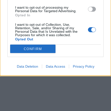
I want to opt-out of processing my
Personal Data for Targeted Advertising.
Opted In
I want to opt-out of Collection, Use,
Retention, Sale, and/or Sharing of my
Βρετανία: Θα αποχωρήσει
Personal Data that Is Unrelated with the
Η ισραηλινή σεξουαλική
Purposes for which it was collected.
ο Κιρ Στάρμερ; Τι
βία κατά των παλαιστινίων
Opted Out
γνωρίζουμε μέχρι τώρα
κρατουμένων είναι
γενικευμένη, καταγγέλουν
12/05/2026 - 15:39
CONFIRM
οι NYT
12/05/2026 - 15:59
Data Deletion
Data Access
Privacy Policy